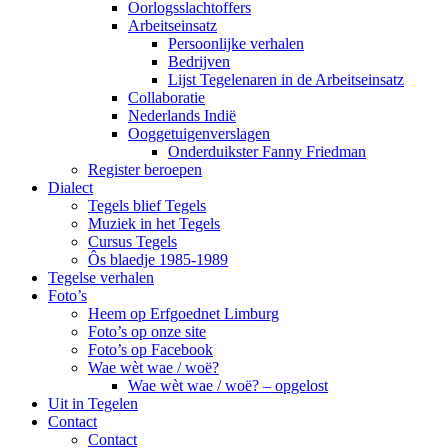
Oorlogsslachtoffers
Arbeitseinsatz
Persoonlijke verhalen
Bedrijven
Lijst Tegelenaren in de Arbeitseinsatz
Collaboratie
Nederlands Indië
Ooggetuigenverslagen
Onderduikster Fanny Friedman
Register beroepen
Dialect
Tegels blief Tegels
Muziek in het Tegels
Cursus Tegels
Ôs blaedje 1985-1989
Tegelse verhalen
Foto’s
Heem op Erfgoednet Limburg
Foto’s op onze site
Foto’s op Facebook
Wae wèt wae / woë?
Wae wèt wae / woë? – opgelost
Uit in Tegelen
Contact
Contact