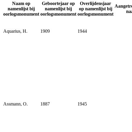
Naam op
Geboortejaar op
Overlijdensjaar
Aangetr
namenlijst bij
namenlijst bij
op namenlijst bij
na
oorlogsmonument
oorlogsmonument
oorlogsmonument
Aquarius, H.
1909
1944
Assmann, O.
1887
1945