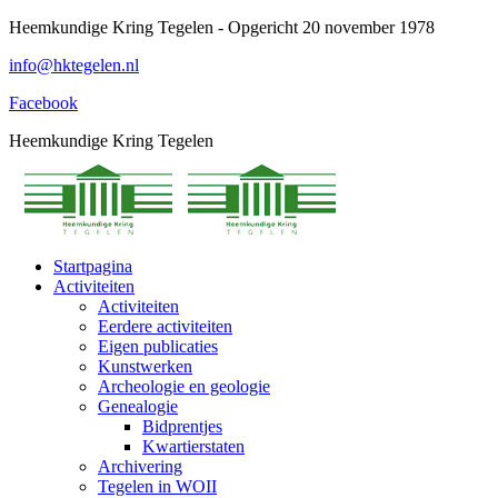
Spring
Heemkundige Kring Tegelen - Opgericht 20 november 1978
naar
info@hktegelen.nl
content
Facebook
Heemkundige Kring Tegelen
Startpagina
Activiteiten
Activiteiten
Eerdere activiteiten
Eigen publicaties
Kunstwerken
Archeologie en geologie
Genealogie
Bidprentjes
Kwartierstaten
Archivering
Tegelen in WOII