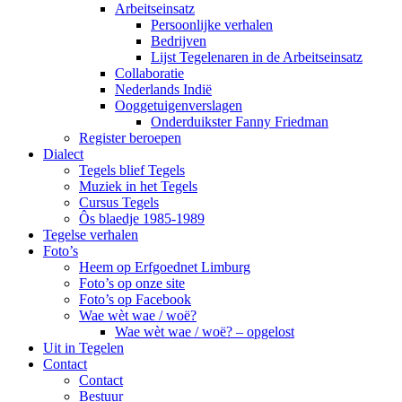
Arbeitseinsatz
Persoonlijke verhalen
Bedrijven
Lijst Tegelenaren in de Arbeitseinsatz
Collaboratie
Nederlands Indië
Ooggetuigenverslagen
Onderduikster Fanny Friedman
Register beroepen
Dialect
Tegels blief Tegels
Muziek in het Tegels
Cursus Tegels
Ôs blaedje 1985-1989
Tegelse verhalen
Foto’s
Heem op Erfgoednet Limburg
Foto’s op onze site
Foto’s op Facebook
Wae wèt wae / woë?
Wae wèt wae / woë? – opgelost
Uit in Tegelen
Contact
Contact
Bestuur