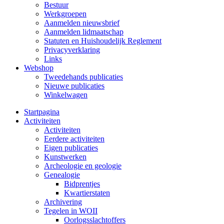
Bestuur
Werkgroepen
Aanmelden nieuwsbrief
Aanmelden lidmaatschap
Statuten en Huishoudelijk Reglement
Privacyverklaring
Links
Webshop
Tweedehands publicaties
Nieuwe publicaties
Winkelwagen
Startpagina
Activiteiten
Activiteiten
Eerdere activiteiten
Eigen publicaties
Kunstwerken
Archeologie en geologie
Genealogie
Bidprentjes
Kwartierstaten
Archivering
Tegelen in WOII
Oorlogsslachtoffers