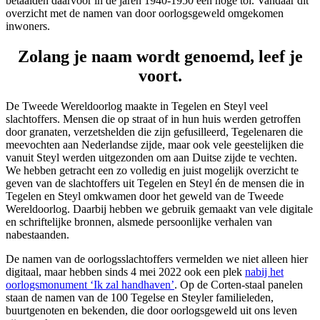
betaalden daarvoor in de jaren 1940-1950 een hoge tol. Vandaar dit
overzicht met de namen van door oorlogsgeweld omgekomen
inwoners.
Zolang je naam wordt genoemd, leef je
voort.
De Tweede Wereldoorlog maakte in Tegelen en Steyl veel
slachtoffers. Mensen die op straat of in hun huis werden getroffen
door granaten, verzetshelden die zijn gefusilleerd, Tegelenaren die
meevochten aan Nederlandse zijde, maar ook vele geestelijken die
vanuit Steyl werden uitgezonden om aan Duitse zijde te vechten.
We hebben getracht een zo volledig en juist mogelijk overzicht te
geven van de slachtoffers uit Tegelen en Steyl én de mensen die in
Tegelen en Steyl omkwamen door het geweld van de Tweede
Wereldoorlog. Daarbij hebben we gebruik gemaakt van vele digitale
en schriftelijke bronnen, alsmede persoonlijke verhalen van
nabestaanden.
De namen van de oorlogsslachtoffers vermelden we niet alleen hier
digitaal, maar hebben sinds 4 mei 2022 ook een plek
nabij het
oorlogsmonument ‘Ik zal handhaven’
. Op de Corten-staal panelen
staan de namen van de 100 Tegelse en Steyler familieleden,
buurtgenoten en bekenden, die door oorlogsgeweld uit ons leven