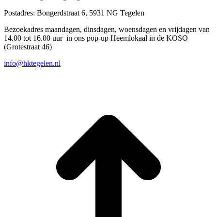
Postadres: Bongerdstraat 6, 5931 NG Tegelen
Bezoekadres maandagen, dinsdagen, woensdagen en vrijdagen van
14.00 tot 16.00 uur in ons pop-up Heemlokaal in de KOSO
(Grotestraat 46)
info@hktegelen.nl
T
n
b