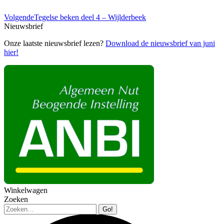
Volgend
Volgende
Tegelse beken deel 4 – Wijlderbeek
bericht
Nieuwsbrief
Onze laatste nieuwsbrief lezen?
Download de nieuwsbrief van juni
hier!
Winkelwagen
Zoeken
Zoeken: