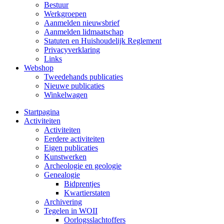
Bestuur
Werkgroepen
Aanmelden nieuwsbrief
Aanmelden lidmaatschap
Statuten en Huishoudelijk Reglement
Privacyverklaring
Links
Webshop
Tweedehands publicaties
Nieuwe publicaties
Winkelwagen
Startpagina
Activiteiten
Activiteiten
Eerdere activiteiten
Eigen publicaties
Kunstwerken
Archeologie en geologie
Genealogie
Bidprentjes
Kwartierstaten
Archivering
Tegelen in WOII
Oorlogsslachtoffers