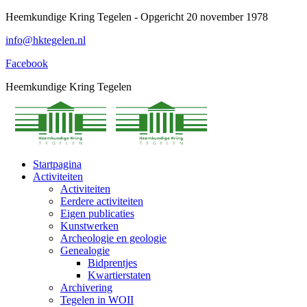
Spring
Heemkundige Kring Tegelen - Opgericht 20 november 1978
naar
info@hktegelen.nl
content
Facebook
Heemkundige Kring Tegelen
Startpagina
Activiteiten
Activiteiten
Eerdere activiteiten
Eigen publicaties
Kunstwerken
Archeologie en geologie
Genealogie
Bidprentjes
Kwartierstaten
Archivering
Tegelen in WOII