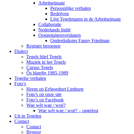
Arbeitseinsatz
Persoonlijke verhalen
Bedrijven
Lijst Tegelenaren in de Arbeitseinsatz
Collaboratie
Nederlands Indië
Ooggetuigenverslagen
Onderduikster Fanny Friedman
Register beroepen
Dialect
Tegels blief Tegels
Muziek in het Tegels
Cursus Tegels
Ôs blaedje 1985-1989
Tegelse verhalen
Foto’s
Heem op Erfgoednet Limburg
Foto’s op onze site
Foto’s op Facebook
Wae wèt wae / woë?
Wae wèt wae / woë? – opgelost
Uit in Tegelen
Contact
Contact
Bestuur