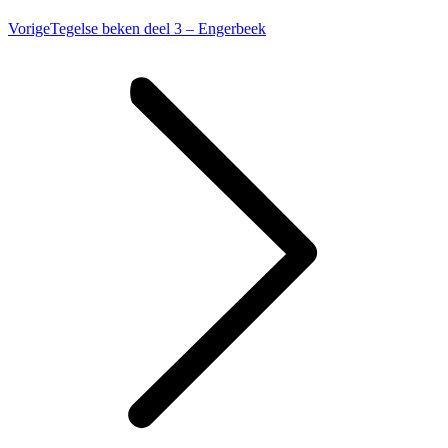
Vorig
Vorige
Tegelse beken deel 3 – Engerbeek
bericht