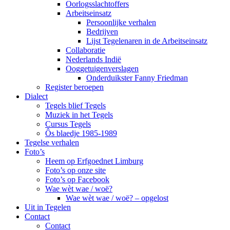
Oorlogsslachtoffers
Arbeitseinsatz
Persoonlijke verhalen
Bedrijven
Lijst Tegelenaren in de Arbeitseinsatz
Collaboratie
Nederlands Indië
Ooggetuigenverslagen
Onderduikster Fanny Friedman
Register beroepen
Dialect
Tegels blief Tegels
Muziek in het Tegels
Cursus Tegels
Ôs blaedje 1985-1989
Tegelse verhalen
Foto’s
Heem op Erfgoednet Limburg
Foto’s op onze site
Foto’s op Facebook
Wae wèt wae / woë?
Wae wèt wae / woë? – opgelost
Uit in Tegelen
Contact
Contact