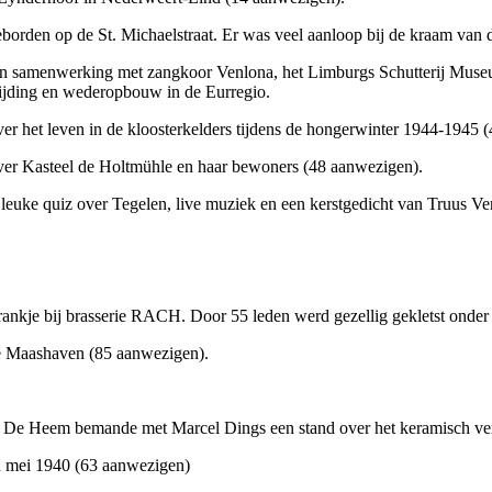
en op de St. Michaelstraat. Er was veel aanloop bij de kraam van
In samenwerking met zangkoor Venlona, het Limburgs Schutterij Muse
vrijding en wederopbouw in de Eurregio.
t leven in de kloosterkelders tijdens de hongerwinter 1944-1945 (
r Kasteel de Holtmühle en haar bewoners (48 aanwezigen).
euke quiz over Tegelen, live muziek en een kerstgedicht van Truus Ve
je bij brasserie RACH. Door 55 leden werd gezellig gekletst onder g
 Maashaven (85 aanwezigen).
e Heem bemande met Marcel Dings een stand over het keramisch ver
 mei 1940 (63 aanwezigen)