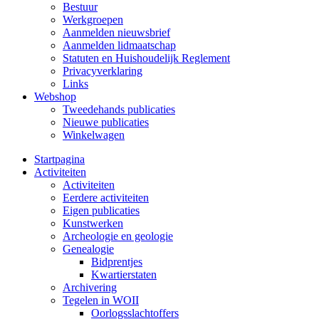
Bestuur
Werkgroepen
Aanmelden nieuwsbrief
Aanmelden lidmaatschap
Statuten en Huishoudelijk Reglement
Privacyverklaring
Links
Webshop
Tweedehands publicaties
Nieuwe publicaties
Winkelwagen
Startpagina
Activiteiten
Activiteiten
Eerdere activiteiten
Eigen publicaties
Kunstwerken
Archeologie en geologie
Genealogie
Bidprentjes
Kwartierstaten
Archivering
Tegelen in WOII
Oorlogsslachtoffers