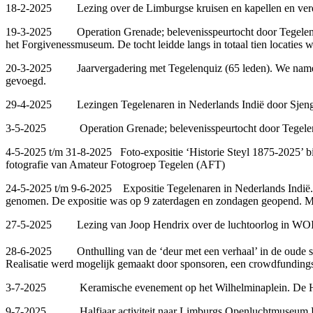
18-2-2025 Lezing over de Limburgse kruisen en kapellen en verdie
19-3-2025 Operation Grenade; belevenisspeurtocht door Tegelen vo
het Forgivenessmuseum. De tocht leidde langs in totaal tien locaties
20-3-2025 Jaarvergadering met Tegelenquiz (65 leden). We namen afs
gevoegd.
29-4-2025 Lezingen Tegelenaren in Nederlands Indië door Sjeng
3-5-2025 Operation Grenade; belevenisspeurtocht door Tegelen v
4-5-2025 t/m 31-8-2025 Foto-expositie ‘Historie Steyl 1875-2025’ b
fotografie van Amateur Fotogroep Tegelen (AFT)
24-5-2025 t/m 9-6-2025 Expositie Tegelenaren in Nederlands Indië. Er
genomen. De expositie was op 9 zaterdagen en zondagen geopend. Mee
27-5-2025 Lezing van Joop Hendrix over de luchtoorlog in WOII, de
28-6-2025 Onthulling van de ‘deur met een verhaal’ in de oude sch
Realisatie werd mogelijk gemaakt door sponsoren, een crowdfunding
3-7-2025 Keramische evenement op het Wilhelminaplein. De Heem 
9-7-2025 Halfjaar activiteit naar Limburgs Openluchtmuseum Ey