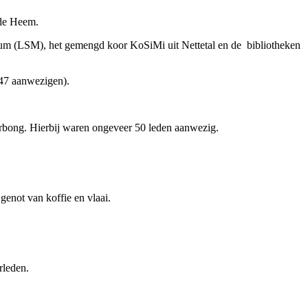
 de Heem.
um (LSM), het gemengd koor KoSiMi uit Nettetal en de bibliotheken
47 aanwezigen).
rbong. Hierbij waren ongeveer 50 leden aanwezig.
enot van koffie en vlaai.
leden.