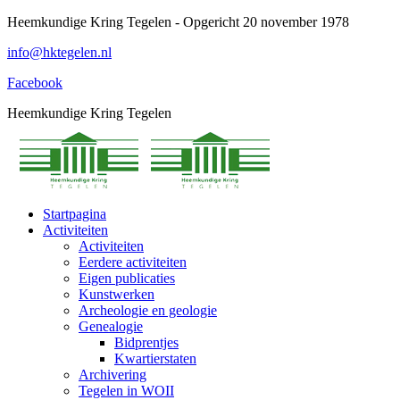
Spring
Heemkundige Kring Tegelen - Opgericht 20 november 1978
naar
info@hktegelen.nl
content
Facebook
Heemkundige Kring Tegelen
Startpagina
Activiteiten
Activiteiten
Eerdere activiteiten
Eigen publicaties
Kunstwerken
Archeologie en geologie
Genealogie
Bidprentjes
Kwartierstaten
Archivering
Tegelen in WOII