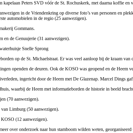
pelaan Peters SVD vóór de St. Rochuskerk, met daarna koffie en vla
zigen in de Vriendenkring op diverse foto’s van personen en plekke
ste automobielen in de regio (25 aanwezigen).
makerij Gommans.
 en de Genuujerie (31 aanwezigen).
waterhuisje Snelle Sprong
en op de St. Michaelstraat. Er was veel aanloop bij de kraam van
ingen openden de deuren. Ook de KOSO was geopend en de Heem verzo
leden, ingericht door de Heem met De Glazenap. Marcel Dings gaf ee
is, waarbij de Heem met informatieborden de historie in beeld bracht
en (70 aanwezigen).
 van Limburg (50 aanwezigen).
e KOSO (12 aanwezigen).
eer over onderzoek naar hun stamboom wilden weten, georganiseerd 