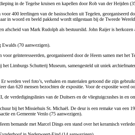
ping in de Tegelse kruisen en kapellen door Rob van der Heijden (3
or 400 leerlingen van de basisscholen uit Tegelen, georganiseerd d
 waar in woord en beeld pakkend wordt stilgestaan bij de Tweede Wereld
cheid van Mark Rudolph als bestuurslid. John Raijer is herkozen als 
 Ewalds (70 aanwezigen).
oor geïnteresseerden, georganiseerd door de Heem samen met het Te
ij het Limburgs Schutterij Museum, samengesteld uit uniek archiefmat
 werden veel foto’s, verhalen en materialen getoond die zijn gebruikt
r dan 620 mensen bezochten de expositie. Voor de expositie werd ook 
 verdedigingslinies van de Duitsers en de vliegtuigcrashes in en o
uur bij het Missiehuis St. Michaël. De deur is een remake van een 19
sactie en Gemeente Venlo (75 aanwezigen).
bemande met Marcel Dings een stand over het keramisch verleden. 
nderhoof in Nederweert-Eind (14 aanwezigen).