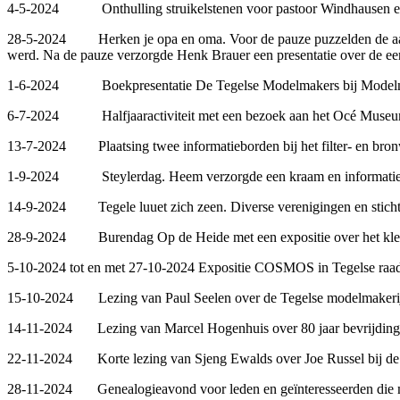
4-5-2024 Onthulling struikelstenen voor pastoor Windhausen en ka
28-5-2024 Herken je opa en oma. Voor de pauze puzzelden de aanwe
werd. Na de pauze verzorgde Henk Brauer een presentatie over de eer
1-6-2024 Boekpresentatie De Tegelse Modelmakers bij Model
6-7-2024 Halfjaaractiviteit met een bezoek aan het Océ Museum
13-7-2024 Plaatsing twee informatieborden bij het filter- en bron
1-9-2024 Steylerdag. Heem verzorgde een kraam en informatiebord
14-9-2024 Tegele luuet zich zeen. Diverse verenigingen en sticht
28-9-2024 Burendag Op de Heide met een expositie over het kleiver
5-10-2024 tot en met 27-10-2024 Expositie COSMOS in Tegelse raadhu
15-10-2024 Lezing van Paul Seelen over de Tegelse modelmakerij
14-11-2024 Lezing van Marcel Hogenhuis over 80 jaar bevrijding
22-11-2024 Korte lezing van Sjeng Ewalds over Joe Russel bij d
28-11-2024 Genealogieavond voor leden en geïnteresseerden die m