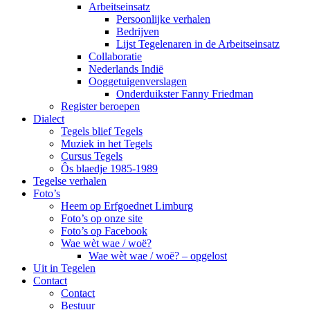
Arbeitseinsatz
Persoonlijke verhalen
Bedrijven
Lijst Tegelenaren in de Arbeitseinsatz
Collaboratie
Nederlands Indië
Ooggetuigenverslagen
Onderduikster Fanny Friedman
Register beroepen
Dialect
Tegels blief Tegels
Muziek in het Tegels
Cursus Tegels
Ôs blaedje 1985-1989
Tegelse verhalen
Foto’s
Heem op Erfgoednet Limburg
Foto’s op onze site
Foto’s op Facebook
Wae wèt wae / woë?
Wae wèt wae / woë? – opgelost
Uit in Tegelen
Contact
Contact
Bestuur