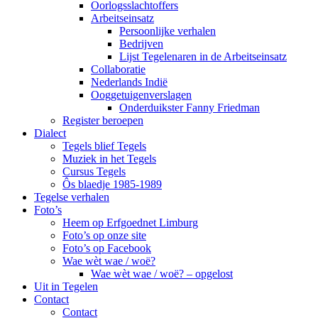
Oorlogsslachtoffers
Arbeitseinsatz
Persoonlijke verhalen
Bedrijven
Lijst Tegelenaren in de Arbeitseinsatz
Collaboratie
Nederlands Indië
Ooggetuigenverslagen
Onderduikster Fanny Friedman
Register beroepen
Dialect
Tegels blief Tegels
Muziek in het Tegels
Cursus Tegels
Ôs blaedje 1985-1989
Tegelse verhalen
Foto’s
Heem op Erfgoednet Limburg
Foto’s op onze site
Foto’s op Facebook
Wae wèt wae / woë?
Wae wèt wae / woë? – opgelost
Uit in Tegelen
Contact
Contact