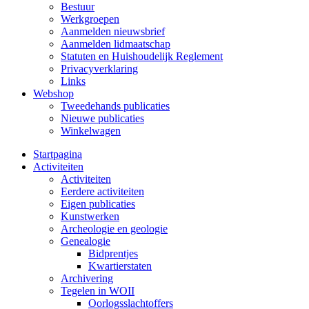
Bestuur
Werkgroepen
Aanmelden nieuwsbrief
Aanmelden lidmaatschap
Statuten en Huishoudelijk Reglement
Privacyverklaring
Links
Webshop
Tweedehands publicaties
Nieuwe publicaties
Winkelwagen
Startpagina
Activiteiten
Activiteiten
Eerdere activiteiten
Eigen publicaties
Kunstwerken
Archeologie en geologie
Genealogie
Bidprentjes
Kwartierstaten
Archivering
Tegelen in WOII
Oorlogsslachtoffers