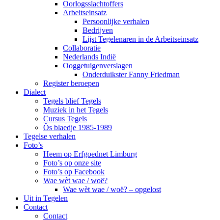
Oorlogsslachtoffers
Arbeitseinsatz
Persoonlijke verhalen
Bedrijven
Lijst Tegelenaren in de Arbeitseinsatz
Collaboratie
Nederlands Indië
Ooggetuigenverslagen
Onderduikster Fanny Friedman
Register beroepen
Dialect
Tegels blief Tegels
Muziek in het Tegels
Cursus Tegels
Ôs blaedje 1985-1989
Tegelse verhalen
Foto’s
Heem op Erfgoednet Limburg
Foto’s op onze site
Foto’s op Facebook
Wae wèt wae / woë?
Wae wèt wae / woë? – opgelost
Uit in Tegelen
Contact
Contact