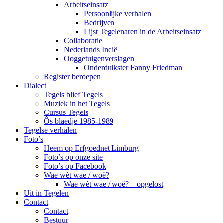
Arbeitseinsatz
Persoonlijke verhalen
Bedrijven
Lijst Tegelenaren in de Arbeitseinsatz
Collaboratie
Nederlands Indië
Ooggetuigenverslagen
Onderduikster Fanny Friedman
Register beroepen
Dialect
Tegels blief Tegels
Muziek in het Tegels
Cursus Tegels
Ôs blaedje 1985-1989
Tegelse verhalen
Foto’s
Heem op Erfgoednet Limburg
Foto’s op onze site
Foto’s op Facebook
Wae wèt wae / woë?
Wae wèt wae / woë? – opgelost
Uit in Tegelen
Contact
Contact
Bestuur