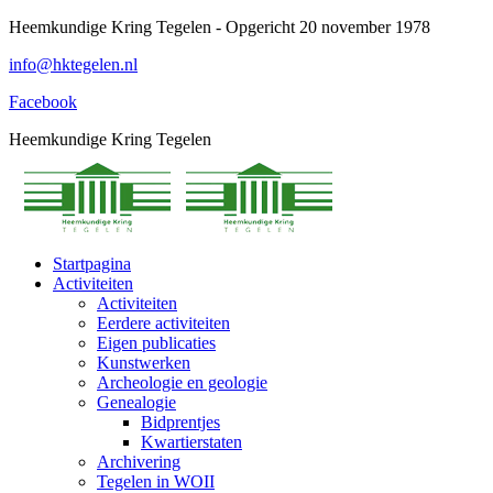
Spring
Heemkundige Kring Tegelen - Opgericht 20 november 1978
naar
info@hktegelen.nl
content
Facebook
Heemkundige Kring Tegelen
Startpagina
Activiteiten
Activiteiten
Eerdere activiteiten
Eigen publicaties
Kunstwerken
Archeologie en geologie
Genealogie
Bidprentjes
Kwartierstaten
Archivering
Tegelen in WOII