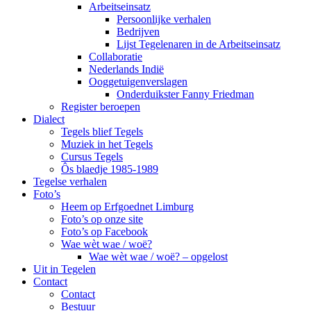
Arbeitseinsatz
Persoonlijke verhalen
Bedrijven
Lijst Tegelenaren in de Arbeitseinsatz
Collaboratie
Nederlands Indië
Ooggetuigenverslagen
Onderduikster Fanny Friedman
Register beroepen
Dialect
Tegels blief Tegels
Muziek in het Tegels
Cursus Tegels
Ôs blaedje 1985-1989
Tegelse verhalen
Foto’s
Heem op Erfgoednet Limburg
Foto’s op onze site
Foto’s op Facebook
Wae wèt wae / woë?
Wae wèt wae / woë? – opgelost
Uit in Tegelen
Contact
Contact
Bestuur