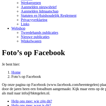
Werkgroepen
Aanmelden nieuwsbrief
Aanmelden lidmaatschap
Statuten en Huishoudelijk Reglement
Privacyverklaring
Links
Webshop
Tweedehands publicaties
Nieuwe publicaties
Winkelwagen
Foto’s op Facebook
Je bent hier:
Home
Foto’s op Facebook
Op onze pagina op Facebook (www.facebook.com/heemtegelen) plaatsen
door de jaren heen een fotoalbum aangemaakt. Kijk maar eens op de p
als mail naar info@hktegelen.nl.
Help ons mee: wie zijn dit?
Help ons mee: waar is dit?