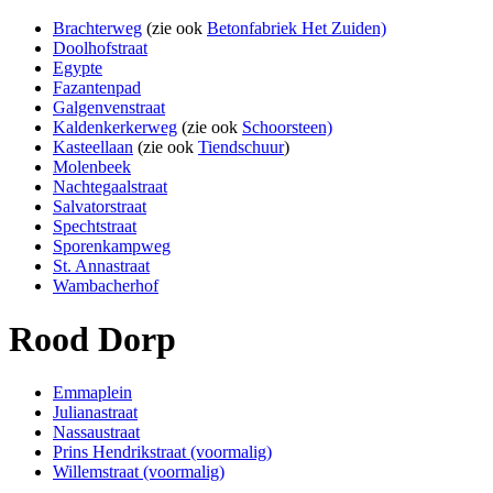
Brachterweg
(zie ook
Betonfabriek Het Zuiden)
Doolhofstraat
Egypte
Fazantenpad
Galgenvenstraat
Kaldenkerkerweg
(zie ook
Schoorsteen)
Kasteellaan
(zie ook
Tiendschuur
)
Molenbeek
Nachtegaalstraat
Salvatorstraat
Spechtstraat
Sporenkampweg
St. Annastraat
Wambacherhof
Rood Dorp
Emmaplein
Julianastraat
Nassaustraat
Prins Hendrikstraat (voormalig)
Willemstraat (voormalig)