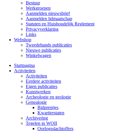
Bestuur
Werkgroepen
Aanmelden nieuwsbrief
Aanmelden lidmaatschap
Statuten en Huishoudelijk Reglement
Privacyverklaring
Links
Webshop
Tweedehands publicaties
Nieuwe publicaties
Winkelwagen
Startpagina
Activiteiten
Activiteiten
Eerdere activiteiten
Eigen publicaties
Kunstwerken
Archeologie en geologie
Genealogie
Bidprentjes
Kwartierstaten
Archivering
Tegelen in WOII
Oorlogsslachtoffers