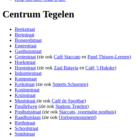
Centrum Tegelen
Beekstraat
Bergstraat
Bongerdstraat
Engerstraat
Gasthuisstraat
Grotestraat
(zie ook
Café Staccato
en
Pand Thissen-Leenen
)
Hoekstraat
Hoogstraat
(zie ook
Zaal Batavia
en
Café ’t Hukske
)
Industriestraat
Kampstraat
Kerkstraat
(zie ook
Smeets Schoenen
)
Koningstraat
Kruisstraat
Muntstraat
zie ook
Café de Sportbar
)
Parallelweg
(zie ook
Stations Tegelen
)
Posthuisstraat
(zie ook
Staccato, voormalig posthuis
)
Raadhuislaan
(zie ook
Oorlogsmonument
)
Riethstraat
Schoolstraat
Smidstraat