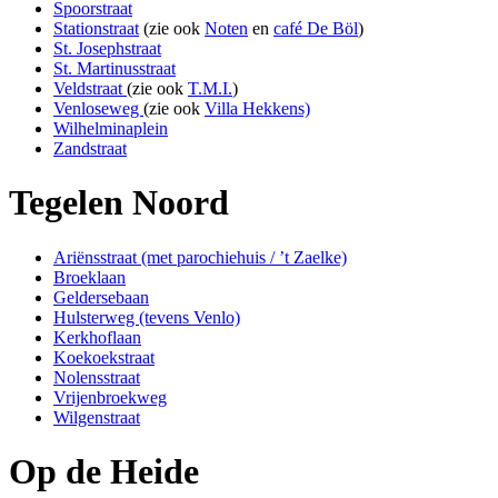
Spoorstraat
Stationstraat
(zie ook
Noten
en
café De Böl
)
St. Josephstraat
St. Martinusstraat
Veldstraat
(zie ook
T.M.I.
)
Venloseweg
(zie ook
Villa Hekkens)
Wilhelminaplein
Zandstraat
Tegelen Noord
Ariënsstraat (met parochiehuis / ’t Zaelke)
Broeklaan
Geldersebaan
Hulsterweg (tevens Venlo)
Kerkhoflaan
Koekoekstraat
Nolensstraat
Vrijenbroekweg
Wilgenstraat
Op de Heide