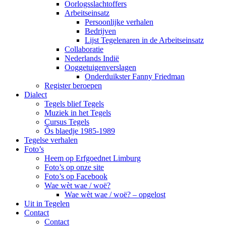
Oorlogsslachtoffers
Arbeitseinsatz
Persoonlijke verhalen
Bedrijven
Lijst Tegelenaren in de Arbeitseinsatz
Collaboratie
Nederlands Indië
Ooggetuigenverslagen
Onderduikster Fanny Friedman
Register beroepen
Dialect
Tegels blief Tegels
Muziek in het Tegels
Cursus Tegels
Ôs blaedje 1985-1989
Tegelse verhalen
Foto’s
Heem op Erfgoednet Limburg
Foto’s op onze site
Foto’s op Facebook
Wae wèt wae / woë?
Wae wèt wae / woë? – opgelost
Uit in Tegelen
Contact
Contact