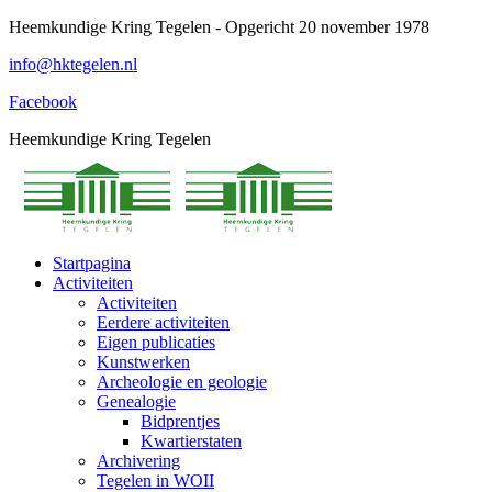
Spring
Heemkundige Kring Tegelen - Opgericht 20 november 1978
naar
info@hktegelen.nl
content
Facebook
Heemkundige Kring Tegelen
Startpagina
Activiteiten
Activiteiten
Eerdere activiteiten
Eigen publicaties
Kunstwerken
Archeologie en geologie
Genealogie
Bidprentjes
Kwartierstaten
Archivering
Tegelen in WOII