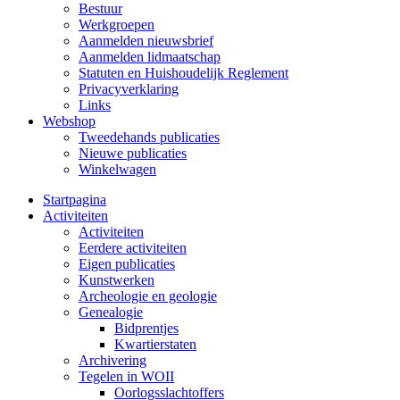
Bestuur
Werkgroepen
Aanmelden nieuwsbrief
Aanmelden lidmaatschap
Statuten en Huishoudelijk Reglement
Privacyverklaring
Links
Webshop
Tweedehands publicaties
Nieuwe publicaties
Winkelwagen
Startpagina
Activiteiten
Activiteiten
Eerdere activiteiten
Eigen publicaties
Kunstwerken
Archeologie en geologie
Genealogie
Bidprentjes
Kwartierstaten
Archivering
Tegelen in WOII
Oorlogsslachtoffers