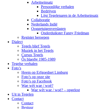
Arbeitseinsatz
Persoonlijke verhalen
Bedrijven
Lijst Tegelenaren in de Arbeitseinsatz
Collaboratie
Nederlands Indië
Ooggetuigenverslagen
Onderduikster Fanny Friedman
Register beroepen
Dialect
Tegels blief Tegels
Muziek in het Tegels
Cursus Tegels
Ôs blaedje 1985-1989
Tegelse verhalen
Foto’s
Heem op Erfgoednet Limburg
Foto’s op onze site
Foto’s op Facebook
Wae wèt wae / woë?
Wae wèt wae / woë? – opgelost
Uit in Tegelen
Contact
Contact
Bestuur