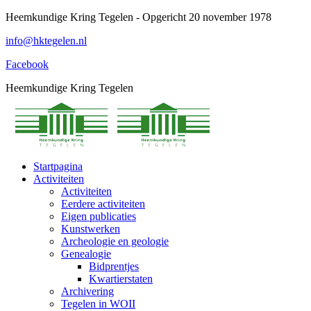
Spring
Heemkundige Kring Tegelen - Opgericht 20 november 1978
naar
info@hktegelen.nl
content
Facebook
Heemkundige Kring Tegelen
Startpagina
Activiteiten
Activiteiten
Eerdere activiteiten
Eigen publicaties
Kunstwerken
Archeologie en geologie
Genealogie
Bidprentjes
Kwartierstaten
Archivering
Tegelen in WOII