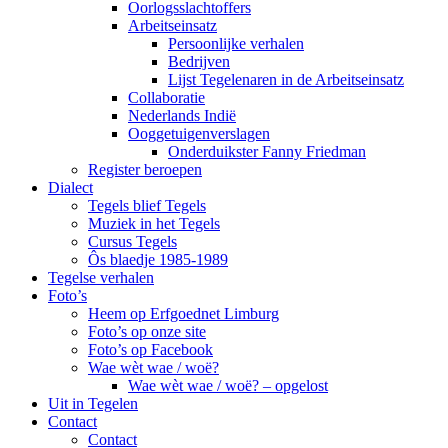
Oorlogsslachtoffers
Arbeitseinsatz
Persoonlijke verhalen
Bedrijven
Lijst Tegelenaren in de Arbeitseinsatz
Collaboratie
Nederlands Indië
Ooggetuigenverslagen
Onderduikster Fanny Friedman
Register beroepen
Dialect
Tegels blief Tegels
Muziek in het Tegels
Cursus Tegels
Ôs blaedje 1985-1989
Tegelse verhalen
Foto’s
Heem op Erfgoednet Limburg
Foto’s op onze site
Foto’s op Facebook
Wae wèt wae / woë?
Wae wèt wae / woë? – opgelost
Uit in Tegelen
Contact
Contact