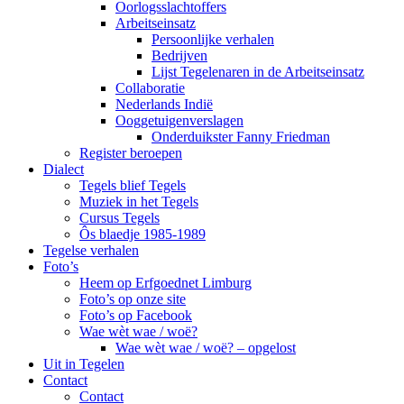
Oorlogsslachtoffers
Arbeitseinsatz
Persoonlijke verhalen
Bedrijven
Lijst Tegelenaren in de Arbeitseinsatz
Collaboratie
Nederlands Indië
Ooggetuigenverslagen
Onderduikster Fanny Friedman
Register beroepen
Dialect
Tegels blief Tegels
Muziek in het Tegels
Cursus Tegels
Ôs blaedje 1985-1989
Tegelse verhalen
Foto’s
Heem op Erfgoednet Limburg
Foto’s op onze site
Foto’s op Facebook
Wae wèt wae / woë?
Wae wèt wae / woë? – opgelost
Uit in Tegelen
Contact
Contact