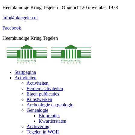
Spring
Heemkundige Kring Tegelen - Opgericht 20 november 1978
naar
info@hktegelen.nl
content
Facebook
Heemkundige Kring Tegelen
Startpagina
Activiteiten
Activiteiten
Eerdere activiteiten
Eigen publicaties
Kunstwerken
Archeologie en geologie
Genealogie
Bidprentjes
Kwartierstaten
Archivering
Tegelen in WOII