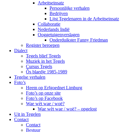
Arbeitseinsatz
Persoonlijke verhalen
Bedrijven
Lijst Tegelenaren in de Arbeitseinsatz
Collaboratie
Nederlands Indië
Ooggetuigenverslagen
Onderduikster Fanny Friedman
Register beroepen
Dialect
Tegels blief Tegels
Muziek in het Tegels
Cursus Tegels
Ôs blaedje 1985-1989
Tegelse verhalen
Foto’s
Heem op Erfgoednet Limburg
Foto’s op onze site
Foto’s op Facebook
Wae wèt wae / woë?
Wae wèt wae / woë? – opgelost
Uit in Tegelen
Contact
Contact
Bestuur