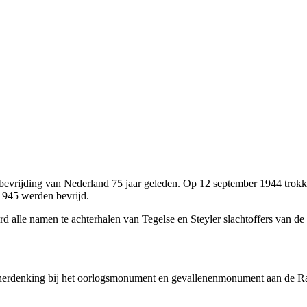
evrijding van Nederland 75 jaar geleden. Op 12 september 1944 trokke
1945 werden bevrijd.
d alle namen te achterhalen van Tegelse en Steyler slachtoffers van 
 herdenking bij het oorlogsmonument en gevallenenmonument aan de Ra