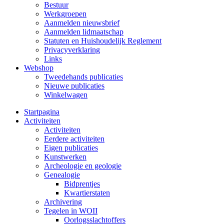
Bestuur
Werkgroepen
Aanmelden nieuwsbrief
Aanmelden lidmaatschap
Statuten en Huishoudelijk Reglement
Privacyverklaring
Links
Webshop
Tweedehands publicaties
Nieuwe publicaties
Winkelwagen
Startpagina
Activiteiten
Activiteiten
Eerdere activiteiten
Eigen publicaties
Kunstwerken
Archeologie en geologie
Genealogie
Bidprentjes
Kwartierstaten
Archivering
Tegelen in WOII
Oorlogsslachtoffers