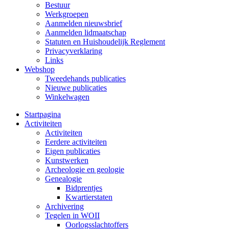
Bestuur
Werkgroepen
Aanmelden nieuwsbrief
Aanmelden lidmaatschap
Statuten en Huishoudelijk Reglement
Privacyverklaring
Links
Webshop
Tweedehands publicaties
Nieuwe publicaties
Winkelwagen
Startpagina
Activiteiten
Activiteiten
Eerdere activiteiten
Eigen publicaties
Kunstwerken
Archeologie en geologie
Genealogie
Bidprentjes
Kwartierstaten
Archivering
Tegelen in WOII
Oorlogsslachtoffers