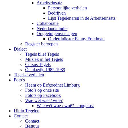
Arbeitseinsatz
Persoonlijke verhalen
Bedrijven
Lijst Tegelenaren in de Arbeitseinsatz
Collaboratie
Nederlands Indië
Ooggetuigenverslagen
Onderduikster Fanny Friedman
Register beroepen
Dialect
Tegels blief Tegels
Muziek in het Tegels
Cursus Tegels
Ôs blaedje 1985-1989
Tegelse verhalen
Foto’s
Heem op Erfgoednet Limburg
Foto’s op onze site
Foto’s op Facebook
Wae wèt wae / woë?
Wae wèt wae / woë? – opgelost
Uit in Tegelen
Contact
Contact
Bestuur