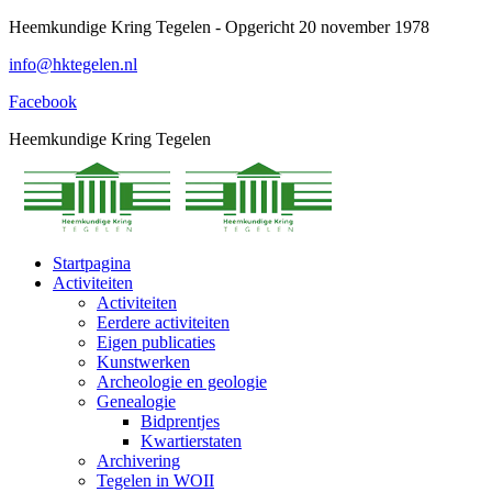
Spring
Heemkundige Kring Tegelen - Opgericht 20 november 1978
naar
info@hktegelen.nl
content
Facebook
Heemkundige Kring Tegelen
Startpagina
Activiteiten
Activiteiten
Eerdere activiteiten
Eigen publicaties
Kunstwerken
Archeologie en geologie
Genealogie
Bidprentjes
Kwartierstaten
Archivering
Tegelen in WOII