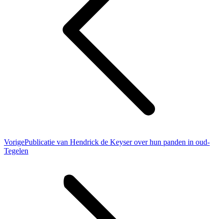
Vorig
Vorige
Publicatie van Hendrick de Keyser over hun panden in oud-
bericht
Tegelen