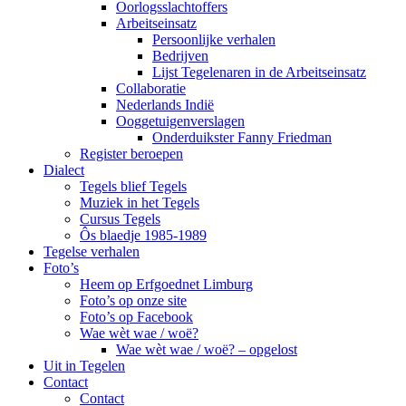
Oorlogsslachtoffers
Arbeitseinsatz
Persoonlijke verhalen
Bedrijven
Lijst Tegelenaren in de Arbeitseinsatz
Collaboratie
Nederlands Indië
Ooggetuigenverslagen
Onderduikster Fanny Friedman
Register beroepen
Dialect
Tegels blief Tegels
Muziek in het Tegels
Cursus Tegels
Ôs blaedje 1985-1989
Tegelse verhalen
Foto’s
Heem op Erfgoednet Limburg
Foto’s op onze site
Foto’s op Facebook
Wae wèt wae / woë?
Wae wèt wae / woë? – opgelost
Uit in Tegelen
Contact
Contact