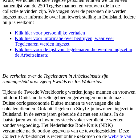
Kruis, we lichten enkele Tegelse personen eruit en we tonen een
namenlijst van de 250 Tegelse mannen en vrouwen die in de
collectie te vinden zijn. We vragen over de personen die werden
ingezet meer informatie over hun tewerk stelling in Duitsland. Iedere
hulp is welkom!
Klik hier voor persoonlijke verhalen
Klik hier voor informatie over bedrijven, waar veel
Tegelenaren werden ingezet
Klik hier voor de lijst van Tegelenaren die werden ingezet in
de Arbeitseinsatz
De verhalen over de Tegelenaren in Arbeitseinsatz zijn
samengesteld door Sjeng Ewalds en Jos Wolbertus.
Tijdens de Tweede Wereldoorlog werden jonge mannen en vrouwen
uit door Duitsland bezette gebieden gedwongen om in de nazi-
Duitse oorlogseconomie Duitse mannen te vervangen die als
soldaten dienden. Ook uit Tegelen en Steyl zijn inwoners ingezet in
Duitsland. In de eerste jaren gebeurde dit met een salaris. In de
laatste jaren werden inwoners steeds vaker verplicht te werken
zonder vergoeding. Het Nederlandse Rode Kruis (NRK)
verzamelde na de oorlog gegevens van de tewerkgestelden. Deze
Collectie Arbeidsinzet is recent online gekomen op de
website van