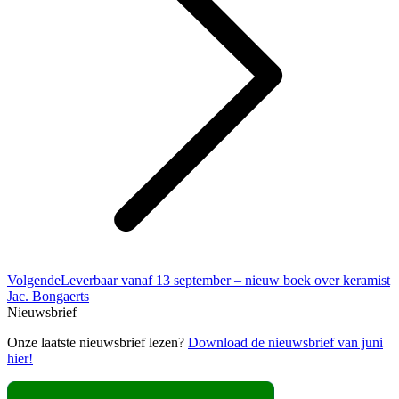
Volgend
Volgende
Leverbaar vanaf 13 september – nieuw boek over keramist
bericht
Jac. Bongaerts
Nieuwsbrief
Onze laatste nieuwsbrief lezen?
Download de nieuwsbrief van juni
hier!