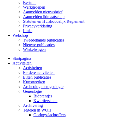
Bestuur
Werkgroepen
Aanmelden nieuwsbrief
Aanmelden lidmaatschap
Statuten en Huishoudelijk Reglement
Privacyverklaring
Links
Webshop
Tweedehands publicaties
Nieuwe publicaties
Winkelwagen
Startpagina
Activiteiten
Activiteiten
Eerdere activiteiten
Eigen publicaties
Kunstwerken
Archeologie en geologie
Genealogie
Bidprentjes
Kwartierstaten
Archivering
Tegelen in WOII
Oorlogsslachtoffers