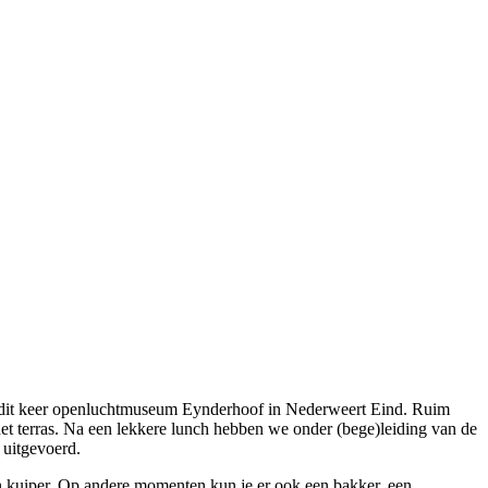
was dit keer openluchtmuseum Eynderhoof in Nederweert Eind. Ruim
 het terras. Na een lekkere lunch hebben we onder (bege)leiding van de
 uitgevoerd.
een kuiper. Op andere momenten kun je er ook een bakker, een