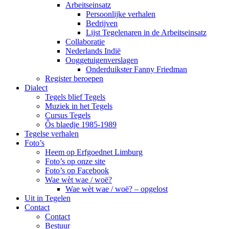
Arbeitseinsatz
Persoonlijke verhalen
Bedrijven
Lijst Tegelenaren in de Arbeitseinsatz
Collaboratie
Nederlands Indië
Ooggetuigenverslagen
Onderduikster Fanny Friedman
Register beroepen
Dialect
Tegels blief Tegels
Muziek in het Tegels
Cursus Tegels
Ôs blaedje 1985-1989
Tegelse verhalen
Foto’s
Heem op Erfgoednet Limburg
Foto’s op onze site
Foto’s op Facebook
Wae wèt wae / woë?
Wae wèt wae / woë? – opgelost
Uit in Tegelen
Contact
Contact
Bestuur