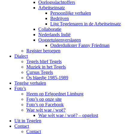
Oorlogsslachtoffers
Arbeitseinsatz
Persoonlijke verhalen
Bedrijven
Lijst Tegelenaren in de Arbeitseinsatz
Collaboratie
Nederlands Indië
Ooggetuigenverslagen
Onderduikster Fanny Friedman
Register beroepen
Dialect
Tegels blief Tegels
Muziek in het Tegels
Cursus Tegels
Ôs blaedje 1985-1989
Tegelse verhalen
Foto’s
Heem op Erfgoednet Limburg
Foto’s op onze site
Foto’s op Facebook
Wae wèt wae / woë?
Wae wèt wae / woë? – opgelost
Uit in Tegelen
Contact
Contact