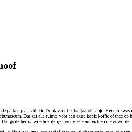
hoof
 de parkeerplaats bij De Drink voor het halfjaaruitstapje. Het doel 
luchtmuseum. Dat gaf alle ruimte voor een extra kopje koffie of thee op
ad langs de herbouwde boerderijen en de vele ambachten die er worden
tvlechters, spinners, een kantklosser, een drukker en letterzetter en 