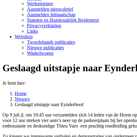
Werkgroepen
Aanmelden nieuwsbrief
Aanmelden lidmaatschap
Statuten en Huishoudelijk Reglement
Privacyverklaring
Links
Webshop
Tweedehands publicaties
Nieuwe publicaties
Winkelwagen
Geslaagd uitstapje naar Eynder
Je bent hier:
Home
Nieuws
Geslaagd uitstapje naar Eynderhoof
Op 9 juli jl. om 10:45 uur verzamelden zich 14 leden van de Heem op
voor 12 uur streken vier auto’s neer op de parkeerplaats bij het open
enthousiaste en deskundige Thieu Vaes een prachtig rondleiding geh
Zo kregen we interessante verhalen en demonstraties van ondermeer rie