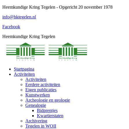
Spring
Heemkundige Kring Tegelen - Opgericht 20 november 1978
naar
info@hktegelen.nl
content
Facebook
Heemkundige Kring Tegelen
Startpagina
Activiteiten
Activiteiten
Eerdere activiteiten
Eigen publicaties
Kunstwerken
Archeologie en geologie
Genealogie
Bidprentjes
Kwartierstaten
Archivering
Tegelen in WOII