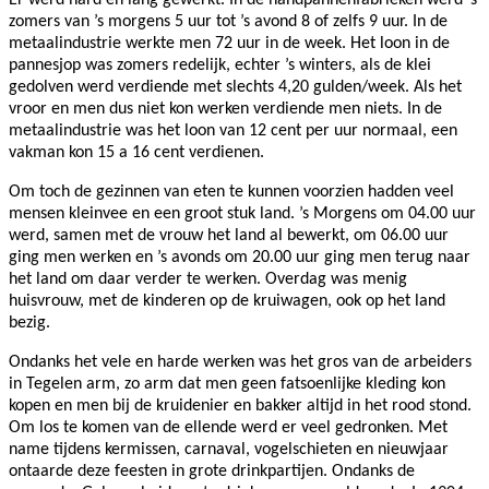
zomers van ’s morgens 5 uur tot ’s avond 8 of zelfs 9 uur. In de
metaalindustrie werkte men 72 uur in de week. Het loon in de
pannesjop was zomers redelijk, echter ’s winters, als de klei
gedolven werd verdiende met slechts 4,20 gulden/week. Als het
vroor en men dus niet kon werken verdiende men niets. In de
metaalindustrie was het loon van 12 cent per uur normaal, een
vakman kon 15 a 16 cent verdienen.
Om toch de gezinnen van eten te kunnen voorzien hadden veel
mensen kleinvee en een groot stuk land. ’s Morgens om 04.00 uur
werd, samen met de vrouw het land al bewerkt, om 06.00 uur
ging men werken en ’s avonds om 20.00 uur ging men terug naar
het land om daar verder te werken. Overdag was menig
huisvrouw, met de kinderen op de kruiwagen, ook op het land
bezig.
Ondanks het vele en harde werken was het gros van de arbeiders
in Tegelen arm, zo arm dat men geen fatsoenlijke kleding kon
kopen en men bij de kruidenier en bakker altijd in het rood stond.
Om los te komen van de ellende werd er veel gedronken. Met
name tijdens kermissen, carnaval, vogelschieten en nieuwjaar
ontaarde deze feesten in grote drinkpartijen. Ondanks de