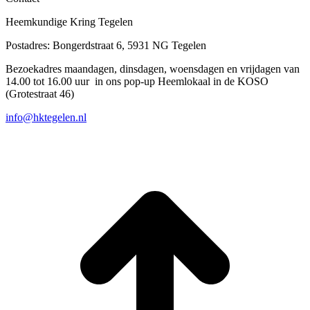
Heemkundige Kring Tegelen
Postadres: Bongerdstraat 6, 5931 NG Tegelen
Bezoekadres maandagen, dinsdagen, woensdagen en vrijdagen van
14.00 tot 16.00 uur in ons pop-up Heemlokaal in de KOSO
(Grotestraat 46)
info@hktegelen.nl
T
n
b