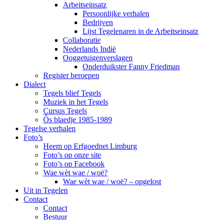
Arbeitseinsatz
Persoonlijke verhalen
Bedrijven
Lijst Tegelenaren in de Arbeitseinsatz
Collaboratie
Nederlands Indië
Ooggetuigenverslagen
Onderduikster Fanny Friedman
Register beroepen
Dialect
Tegels blief Tegels
Muziek in het Tegels
Cursus Tegels
Ôs blaedje 1985-1989
Tegelse verhalen
Foto’s
Heem op Erfgoednet Limburg
Foto’s op onze site
Foto’s op Facebook
Wae wèt wae / woë?
Wae wèt wae / woë? – opgelost
Uit in Tegelen
Contact
Contact
Bestuur