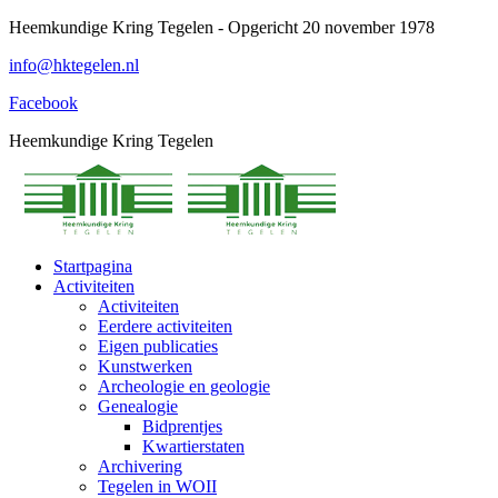
Spring
Heemkundige Kring Tegelen - Opgericht 20 november 1978
naar
info@hktegelen.nl
content
Facebook
Heemkundige Kring Tegelen
Startpagina
Activiteiten
Activiteiten
Eerdere activiteiten
Eigen publicaties
Kunstwerken
Archeologie en geologie
Genealogie
Bidprentjes
Kwartierstaten
Archivering
Tegelen in WOII