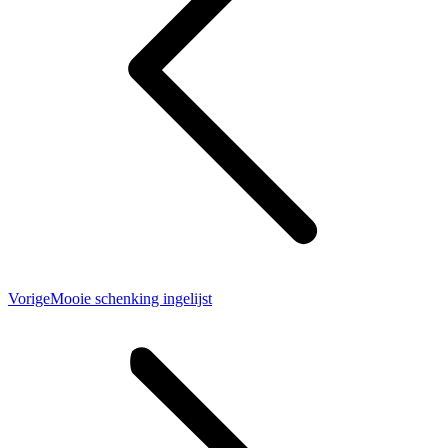
Vorig
Vorige
Mooie schenking ingelijst
bericht