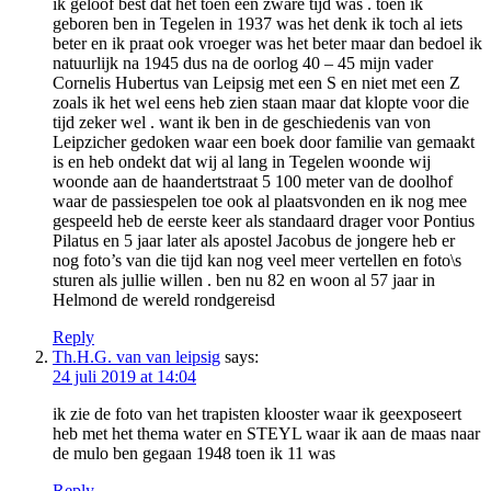
ik geloof best dat het toen een zware tijd was . toen ik
geboren ben in Tegelen in 1937 was het denk ik toch al iets
beter en ik praat ook vroeger was het beter maar dan bedoel ik
natuurlijk na 1945 dus na de oorlog 40 – 45 mijn vader
Cornelis Hubertus van Leipsig met een S en niet met een Z
zoals ik het wel eens heb zien staan maar dat klopte voor die
tijd zeker wel . want ik ben in de geschiedenis van von
Leipzicher gedoken waar een boek door familie van gemaakt
is en heb ondekt dat wij al lang in Tegelen woonde wij
woonde aan de haandertstraat 5 100 meter van de doolhof
waar de passiespelen toe ook al plaatsvonden en ik nog mee
gespeeld heb de eerste keer als standaard drager voor Pontius
Pilatus en 5 jaar later als apostel Jacobus de jongere heb er
nog foto’s van die tijd kan nog veel meer vertellen en foto\s
sturen als jullie willen . ben nu 82 en woon al 57 jaar in
Helmond de wereld rondgereisd
Reply
Th.H.G. van van leipsig
says:
24 juli 2019 at 14:04
ik zie de foto van het trapisten klooster waar ik geexposeert
heb met het thema water en STEYL waar ik aan de maas naar
de mulo ben gegaan 1948 toen ik 11 was
Reply