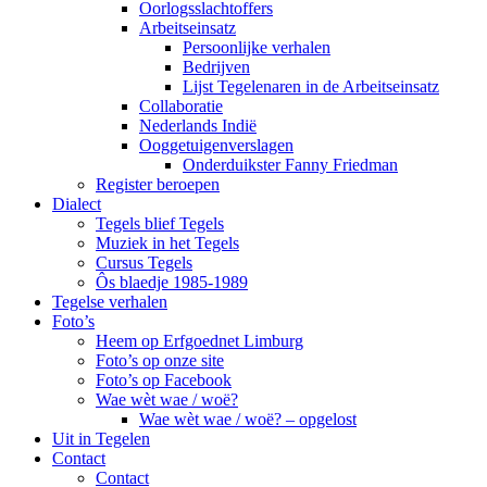
Oorlogsslachtoffers
Arbeitseinsatz
Persoonlijke verhalen
Bedrijven
Lijst Tegelenaren in de Arbeitseinsatz
Collaboratie
Nederlands Indië
Ooggetuigenverslagen
Onderduikster Fanny Friedman
Register beroepen
Dialect
Tegels blief Tegels
Muziek in het Tegels
Cursus Tegels
Ôs blaedje 1985-1989
Tegelse verhalen
Foto’s
Heem op Erfgoednet Limburg
Foto’s op onze site
Foto’s op Facebook
Wae wèt wae / woë?
Wae wèt wae / woë? – opgelost
Uit in Tegelen
Contact
Contact