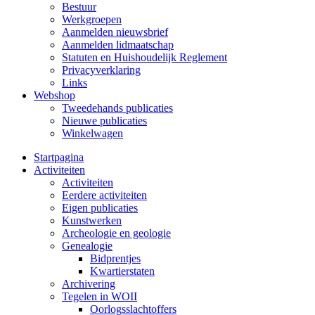
Bestuur
Werkgroepen
Aanmelden nieuwsbrief
Aanmelden lidmaatschap
Statuten en Huishoudelijk Reglement
Privacyverklaring
Links
Webshop
Tweedehands publicaties
Nieuwe publicaties
Winkelwagen
Startpagina
Activiteiten
Activiteiten
Eerdere activiteiten
Eigen publicaties
Kunstwerken
Archeologie en geologie
Genealogie
Bidprentjes
Kwartierstaten
Archivering
Tegelen in WOII
Oorlogsslachtoffers