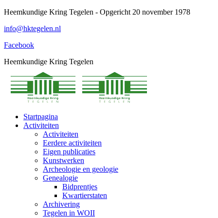
Spring
Heemkundige Kring Tegelen - Opgericht 20 november 1978
naar
info@hktegelen.nl
content
Facebook
Heemkundige Kring Tegelen
Startpagina
Activiteiten
Activiteiten
Eerdere activiteiten
Eigen publicaties
Kunstwerken
Archeologie en geologie
Genealogie
Bidprentjes
Kwartierstaten
Archivering
Tegelen in WOII