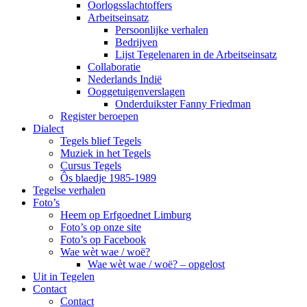
Oorlogsslachtoffers
Arbeitseinsatz
Persoonlijke verhalen
Bedrijven
Lijst Tegelenaren in de Arbeitseinsatz
Collaboratie
Nederlands Indië
Ooggetuigenverslagen
Onderduikster Fanny Friedman
Register beroepen
Dialect
Tegels blief Tegels
Muziek in het Tegels
Cursus Tegels
Ôs blaedje 1985-1989
Tegelse verhalen
Foto’s
Heem op Erfgoednet Limburg
Foto’s op onze site
Foto’s op Facebook
Wae wèt wae / woë?
Wae wèt wae / woë? – opgelost
Uit in Tegelen
Contact
Contact