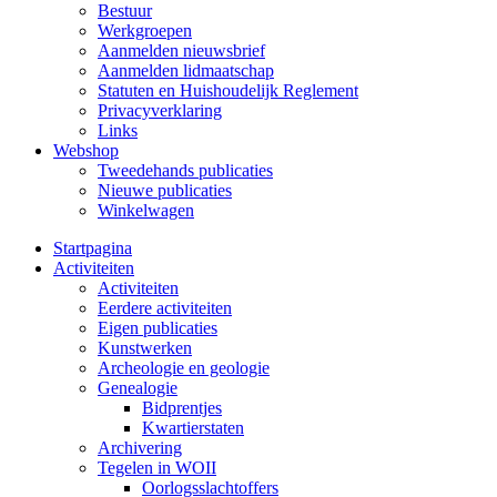
Bestuur
Werkgroepen
Aanmelden nieuwsbrief
Aanmelden lidmaatschap
Statuten en Huishoudelijk Reglement
Privacyverklaring
Links
Webshop
Tweedehands publicaties
Nieuwe publicaties
Winkelwagen
Startpagina
Activiteiten
Activiteiten
Eerdere activiteiten
Eigen publicaties
Kunstwerken
Archeologie en geologie
Genealogie
Bidprentjes
Kwartierstaten
Archivering
Tegelen in WOII
Oorlogsslachtoffers