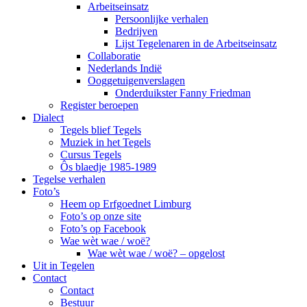
Arbeitseinsatz
Persoonlijke verhalen
Bedrijven
Lijst Tegelenaren in de Arbeitseinsatz
Collaboratie
Nederlands Indië
Ooggetuigenverslagen
Onderduikster Fanny Friedman
Register beroepen
Dialect
Tegels blief Tegels
Muziek in het Tegels
Cursus Tegels
Ôs blaedje 1985-1989
Tegelse verhalen
Foto’s
Heem op Erfgoednet Limburg
Foto’s op onze site
Foto’s op Facebook
Wae wèt wae / woë?
Wae wèt wae / woë? – opgelost
Uit in Tegelen
Contact
Contact
Bestuur