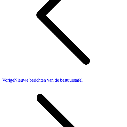
Vorig
Vorige
Nieuwe berichten van de bestuurstafel
bericht