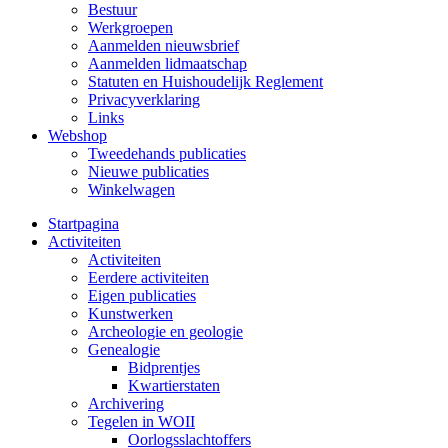
Bestuur
Werkgroepen
Aanmelden nieuwsbrief
Aanmelden lidmaatschap
Statuten en Huishoudelijk Reglement
Privacyverklaring
Links
Webshop
Tweedehands publicaties
Nieuwe publicaties
Winkelwagen
Startpagina
Activiteiten
Activiteiten
Eerdere activiteiten
Eigen publicaties
Kunstwerken
Archeologie en geologie
Genealogie
Bidprentjes
Kwartierstaten
Archivering
Tegelen in WOII
Oorlogsslachtoffers