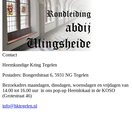
Contact
Heemkundige Kring Tegelen
Postadres: Bongerdstraat 6, 5931 NG Tegelen
Bezoekadres maandagen, dinsdagen, woensdagen en vrijdagen van
14.00 tot 16.00 uur in ons pop-up Heemlokaal in de KOSO
(Grotestraat 46)
info@hktegelen.nl
T
n
b