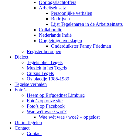
Oorlogsslachtoffers
Arbeitseinsatz
Persoonlijke verhalen
Bedrijven
Lijst Tegelenaren in de Arbeitseinsatz
Collaboratie
Nederlands Indië
Ooggetuigenverslagen
Onderduikster Fanny Friedman
Register beroepen
Dialect
Tegels blief Tegels
Muziek in het Tegels
Cursus Tegels
Ôs blaedje 1985-1989
Tegelse verhalen
Foto’s
Heem op Erfgoednet Limburg
Foto’s op onze site
Foto’s op Facebook
Wae wèt wae / woë?
Wae wèt wae / woë? – opgelost
Uit in Tegelen
Contact
Contact