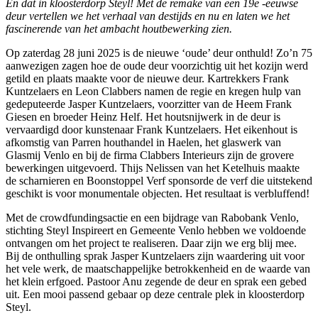
En dat in kloosterdorp Steyl! Met de remake van een 19e -eeuwse
deur vertellen we het verhaal van destijds en nu en laten we het
fascinerende van het ambacht houtbewerking zien.
Op zaterdag 28 juni 2025 is de nieuwe ‘oude’ deur onthuld! Zo’n 75
aanwezigen zagen hoe de oude deur voorzichtig uit het kozijn werd
getild en plaats maakte voor de nieuwe deur. Kartrekkers Frank
Kuntzelaers en Leon Clabbers namen de regie en kregen hulp van
gedeputeerde Jasper Kuntzelaers, voorzitter van de Heem Frank
Giesen en broeder Heinz Helf. Het houtsnijwerk in de deur is
vervaardigd door kunstenaar Frank Kuntzelaers. Het eikenhout is
afkomstig van Parren houthandel in Haelen, het glaswerk van
Glasmij Venlo en bij de firma Clabbers Interieurs zijn de grovere
bewerkingen uitgevoerd. Thijs Nelissen van het Ketelhuis maakte
de scharnieren en Boonstoppel Verf sponsorde de verf die uitstekend
geschikt is voor monumentale objecten. Het resultaat is verbluffend!
Met de crowdfundingsactie en een bijdrage van
Rabobank
Venlo,
stichting Steyl Inspireert en
Gemeente Venlo
hebben we voldoende
ontvangen om het project te realiseren. Daar zijn we erg blij mee.
Bij de onthulling sprak Jasper Kuntzelaers zijn waardering uit voor
het vele werk, de maatschappelijke betrokkenheid en de waarde van
het klein erfgoed. Pastoor Anu zegende de deur en sprak een gebed
uit. Een mooi passend gebaar op deze centrale plek in kloosterdorp
Steyl.