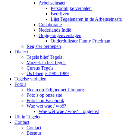
Arbeitseinsatz
Persoonlijke verhalen
Bedrijven
Lijst Tegelenaren in de Arbeitseinsatz
Collaboratie
Nederlands Indië
Ooggetuigenverslagen
Onderduikster Fanny Friedman
Register beroepen
Dialect
Tegels blief Tegels
Muziek in het Tegels
Cursus Tegels
Ôs blaedje 1985-1989
Tegelse verhalen
Foto’s
Heem op Erfgoednet Limburg
Foto’s op onze site
Foto’s op Facebook
Wae wèt wae / woë?
Wae wèt wae / woë? – opgelost
Uit in Tegelen
Contact
Contact
Bestuur