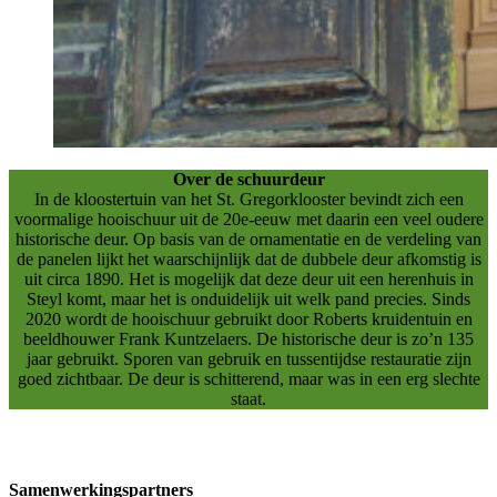
Over de schuurdeur
In de kloostertuin van het St. Gregorklooster bevindt zich een
voormalige hooischuur uit de 20e-eeuw met daarin een veel oudere
historische deur. Op basis van de ornamentatie en de verdeling van
de panelen lijkt het waarschijnlijk dat de dubbele deur afkomstig is
uit circa 1890. Het is mogelijk dat deze deur uit een herenhuis in
Steyl komt, maar het is onduidelijk uit welk pand precies. Sinds
2020 wordt de hooischuur gebruikt door Roberts kruidentuin en
beeldhouwer Frank Kuntzelaers. De historische deur is zo’n 135
jaar gebruikt. Sporen van gebruik en tussentijdse restauratie zijn
goed zichtbaar. De deur is schitterend, maar was in een erg slechte
staat.
Samenwerkingspartners