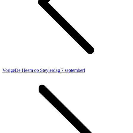
Vorig
Vorige
De Heem op Steylerdag 7 september!
bericht