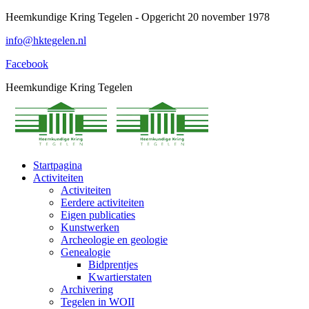
Spring
Heemkundige Kring Tegelen - Opgericht 20 november 1978
naar
info@hktegelen.nl
content
Facebook
Heemkundige Kring Tegelen
Startpagina
Activiteiten
Activiteiten
Eerdere activiteiten
Eigen publicaties
Kunstwerken
Archeologie en geologie
Genealogie
Bidprentjes
Kwartierstaten
Archivering
Tegelen in WOII