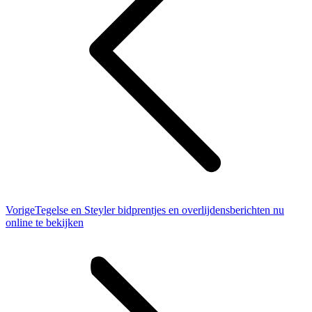
Vorig
Vorige
Tegelse en Steyler bidprentjes en overlijdensberichten nu
bericht
online te bekijken