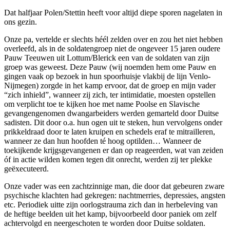
Dat halfjaar Polen/Stettin heeft voor altijd diepe sporen nagelaten in
ons gezin.
Onze pa, vertelde er slechts héél zelden over en zou het niet hebben
overleefd, als in de soldatengroep niet de ongeveer 15 jaren oudere
Pauw Teeuwen uit Lottum/Blerick een van de soldaten van zijn
groep was geweest. Deze Pauw (wij noemden hem ome Pauw en
gingen vaak op bezoek in hun spoorhuisje vlakbij de lijn Venlo-
Nijmegen) zorgde in het kamp ervoor, dat de groep en mijn vader
“zich inhield”, wanneer zij zich, ter intimidatie, moesten opstellen
om verplicht toe te kijken hoe met name Poolse en Slavische
gevangengenomen dwangarbeiders werden gemarteld door Duitse
sadisten. Dit door o.a. hun ogen uit te steken, hun vervolgens onder
prikkeldraad door te laten kruipen en schedels eraf te mitrailleren,
wanneer ze dan hun hoofden té hoog optilden… Wanneer de
toekijkende krijgsgevangenen er dan op reageerden, wat van zeiden
óf in actie wilden komen tegen dit onrecht, werden zij ter plekke
geëxecuteerd.
Onze vader was een zachtzinnige man, die door dat gebeuren zware
psychische klachten had gekregen: nachtmerries, depressies, angsten
etc. Periodiek uitte zijn oorlogstrauma zich dan in herbeleving van
de heftige beelden uit het kamp, bijvoorbeeld door paniek om zelf
achtervolgd en neergeschoten te worden door Duitse soldaten.