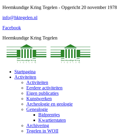
Spring
Heemkundige Kring Tegelen - Opgericht 20 november 1978
naar
info@hktegelen.nl
content
Facebook
Heemkundige Kring Tegelen
Startpagina
Activiteiten
Activiteiten
Eerdere activiteiten
Eigen publicaties
Kunstwerken
Archeologie en geologie
Genealogie
Bidprentjes
Kwartierstaten
Archivering
Tegelen in WOII