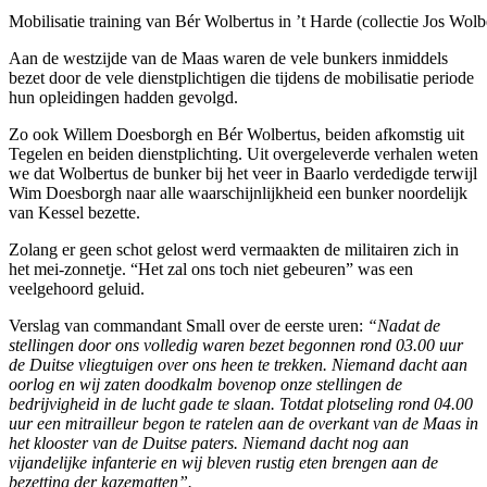
Mobilisatie training van Bér Wolbertus in ’t Harde (collectie Jos Wolb
Aan de westzijde van de Maas waren de vele bunkers inmiddels
bezet door de vele dienstplichtigen die tijdens de mobilisatie periode
hun opleidingen hadden gevolgd.
Zo ook Willem Doesborgh en Bér Wolbertus, beiden afkomstig uit
Tegelen en beiden dienstplichting. Uit overgeleverde verhalen weten
we dat Wolbertus de bunker bij het veer in Baarlo verdedigde terwijl
Wim Doesborgh naar alle waarschijnlijkheid een bunker noordelijk
van Kessel bezette.
Zolang er geen schot gelost werd vermaakten de militairen zich in
het mei-zonnetje. “Het zal ons toch niet gebeuren” was een
veelgehoord geluid.
Verslag van commandant Small over de eerste uren:
“Nadat de
stellingen door ons volledig waren bezet begonnen rond 03.00 uur
de Duitse vliegtuigen over ons heen te trekken. Niemand dacht aan
oorlog en wij zaten doodkalm bovenop onze stellingen de
bedrijvigheid in de lucht gade te slaan. Totdat plotseling rond 04.00
uur een mitrailleur begon te ratelen aan de overkant van de Maas in
het klooster van de Duitse paters. Niemand dacht nog aan
vijandelijke infanterie en wij bleven rustig eten brengen aan de
bezetting der kazematten”.