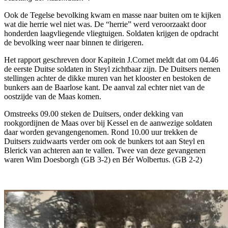
Ook de Tegelse bevolking kwam en masse naar buiten om te kijken
wat die herrie wel niet was. De “herrie” werd veroorzaakt door
honderden laagvliegende vliegtuigen. Soldaten krijgen de opdracht
de bevolking weer naar binnen te dirigeren.
Het rapport geschreven door Kapitein J.Cornet meldt dat om 04.46
de eerste Duitse soldaten in Steyl zichtbaar zijn. De Duitsers nemen
stellingen achter de dikke muren van het klooster en bestoken de
bunkers aan de Baarlose kant. De aanval zal echter niet van de
oostzijde van de Maas komen.
Omstreeks 09.00 steken de Duitsers, onder dekking van
rookgordijnen de Maas over bij Kessel en de aanwezige soldaten
daar worden gevangengenomen. Rond 10.00 uur trekken de
Duitsers zuidwaarts verder om ook de bunkers tot aan Steyl en
Blerick van achteren aan te vallen. Twee van deze gevangenen
waren Wim Doesborgh (GB 3-2) en Bér Wolbertus. (GB 2-2)