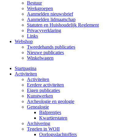
Bestuur
Werkgroepen
Aanmelden nieuwsbrief
Aanmelden lidmaatschap
Statuten en Huishoudelijk Reglement
Privacyverklaring
Links
Webshop
Tweedehands publicaties
Nieuwe publicaties
Winkelwagen
Startpagina
Activiteiten
Activiteiten
Eerdere activiteiten
Eigen publicaties
Kunstwerken
Archeologie en geologie
Genealogie
Bidprentjes
Kwartierstaten
Archivering
Tegelen in WOII
Oorlogsslachtoffers