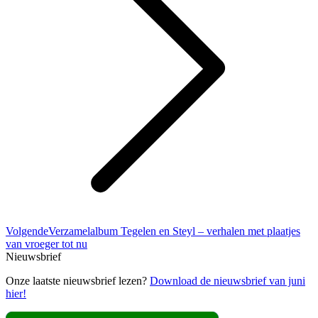
Volgend
Volgende
Verzamelalbum Tegelen en Steyl – verhalen met plaatjes
bericht
van vroeger tot nu
Nieuwsbrief
Onze laatste nieuwsbrief lezen?
Download de nieuwsbrief van juni
hier!