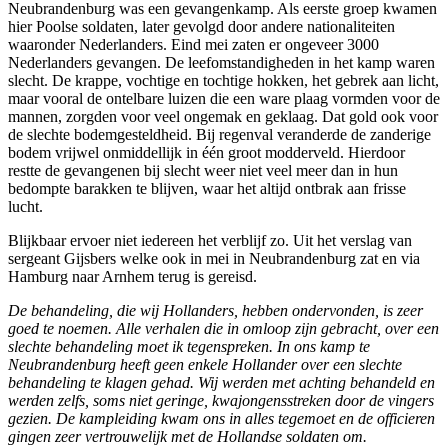
Neubrandenburg was een gevangenkamp. Als eerste groep kwamen
hier Poolse soldaten, later gevolgd door andere nationaliteiten
waaronder Nederlanders. Eind mei zaten er ongeveer 3000
Nederlanders gevangen. De leefomstandigheden in het kamp waren
slecht. De krappe, vochtige en tochtige hokken, het gebrek aan licht,
maar vooral de ontelbare luizen die een ware plaag vormden voor de
mannen, zorgden voor veel ongemak en geklaag. Dat gold ook voor
de slechte bodemgesteldheid. Bij regenval veranderde de zanderige
bodem vrijwel onmiddellijk in één groot modderveld. Hierdoor
restte de gevangenen bij slecht weer niet veel meer dan in hun
bedompte barakken te blijven, waar het altijd ontbrak aan frisse
lucht.
Blijkbaar ervoer niet iedereen het verblijf zo. Uit het verslag van
sergeant Gijsbers welke ook in mei in Neubrandenburg zat en via
Hamburg naar Arnhem terug is gereisd.
De behandeling, die wij Hollanders, hebben ondervonden, is zeer
goed te noemen. Alle verhalen die in omloop zijn gebracht, over een
slechte behandeling moet ik tegenspreken. In ons kamp te
Neubrandenburg heeft geen enkele Hollander over een slechte
behandeling te klagen gehad. Wij werden met achting behandeld en
werden zelfs, soms niet geringe, kwajongensstreken door de vingers
gezien. De kampleiding kwam ons in alles tegemoet en de officieren
gingen zeer vertrouwelijk met de Hollandse soldaten om.