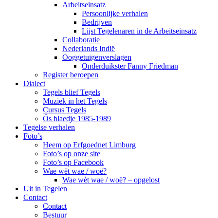
Arbeitseinsatz
Persoonlijke verhalen
Bedrijven
Lijst Tegelenaren in de Arbeitseinsatz
Collaboratie
Nederlands Indië
Ooggetuigenverslagen
Onderduikster Fanny Friedman
Register beroepen
Dialect
Tegels blief Tegels
Muziek in het Tegels
Cursus Tegels
Ôs blaedje 1985-1989
Tegelse verhalen
Foto’s
Heem op Erfgoednet Limburg
Foto’s op onze site
Foto’s op Facebook
Wae wèt wae / woë?
Wae wèt wae / woë? – opgelost
Uit in Tegelen
Contact
Contact
Bestuur