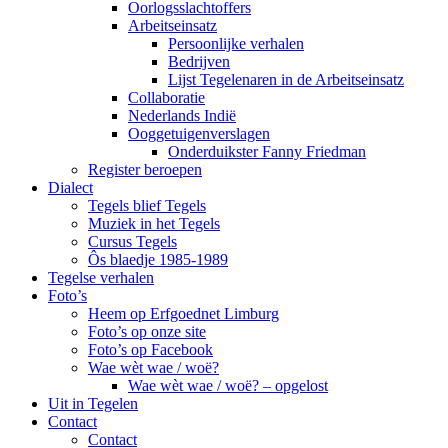
Oorlogsslachtoffers
Arbeitseinsatz
Persoonlijke verhalen
Bedrijven
Lijst Tegelenaren in de Arbeitseinsatz
Collaboratie
Nederlands Indië
Ooggetuigenverslagen
Onderduikster Fanny Friedman
Register beroepen
Dialect
Tegels blief Tegels
Muziek in het Tegels
Cursus Tegels
Ôs blaedje 1985-1989
Tegelse verhalen
Foto’s
Heem op Erfgoednet Limburg
Foto’s op onze site
Foto’s op Facebook
Wae wèt wae / woë?
Wae wèt wae / woë? – opgelost
Uit in Tegelen
Contact
Contact