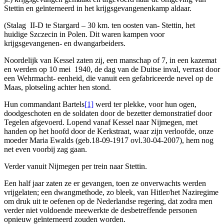
Stettin en geïnterneerd in het krijgsgevangenenkamp aldaar.
(Stalag II-D te Stargard – 30 km. ten oosten van- Stettin, het
huidige Szczecin in Polen. Dit waren kampen voor
krijgsgevangenen- en dwangarbeiders.
Noordelijk van Kessel zaten zij, een manschap of 7, in een kazemat
en werden op 10 mei 1940, de dag van de Duitse inval, verrast door
een Wehrmacht- eenheid, die vanuit een gefabriceerde nevel op de
Maas, plotseling achter hen stond.
Hun commandant Bartels
[1]
werd ter plekke, voor hun ogen,
doodgeschoten en de soldaten door de bezetter demonstratief door
Tegelen afgevoerd. Lopend vanaf Kessel naar Nijmegen, met
handen op het hoofd door de Kerkstraat, waar zijn verloofde, onze
moeder Maria Ewalds (geb.18-09-1917 ovl.30-04-2007), hem nog
net even voorbij zag gaan.
Verder vanuit Nijmegen per trein naar Stettin.
Een half jaar zaten ze er gevangen, toen ze onverwachts werden
vrijgelaten; een dwangmethode, zo bleek, van Hitler/het Naziregime
om druk uit te oefenen op de Nederlandse regering, dat zodra men
verder niet voldoende meewerkte de desbetreffende personen
opnieuw geïnterneerd zouden worden.