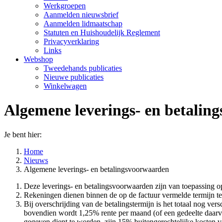
Werkgroepen
Aanmelden nieuwsbrief
Aanmelden lidmaatschap
Statuten en Huishoudelijk Reglement
Privacyverklaring
Links
Webshop
Tweedehands publicaties
Nieuwe publicaties
Winkelwagen
Algemene leverings- en betalin
Je bent hier:
Home
Nieuws
Algemene leverings- en betalingsvoorwaarden
Deze leverings- en betalingsvoorwaarden zijn van toepassing o
Rekeningen dienen binnen de op de factuur vermelde termijn t
Bij overschrijding van de betalingstermijn is het totaal nog ver
bovendien wordt 1,25% rente per maand (of een gedeelte daarvan
gegeven dient te worden, zijn 15% buitengerechtelijke kosten 