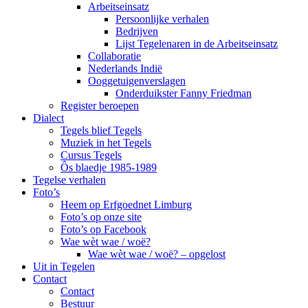
Arbeitseinsatz
Persoonlijke verhalen
Bedrijven
Lijst Tegelenaren in de Arbeitseinsatz
Collaboratie
Nederlands Indië
Ooggetuigenverslagen
Onderduikster Fanny Friedman
Register beroepen
Dialect
Tegels blief Tegels
Muziek in het Tegels
Cursus Tegels
Ôs blaedje 1985-1989
Tegelse verhalen
Foto’s
Heem op Erfgoednet Limburg
Foto’s op onze site
Foto’s op Facebook
Wae wèt wae / woë?
Wae wèt wae / woë? – opgelost
Uit in Tegelen
Contact
Contact
Bestuur