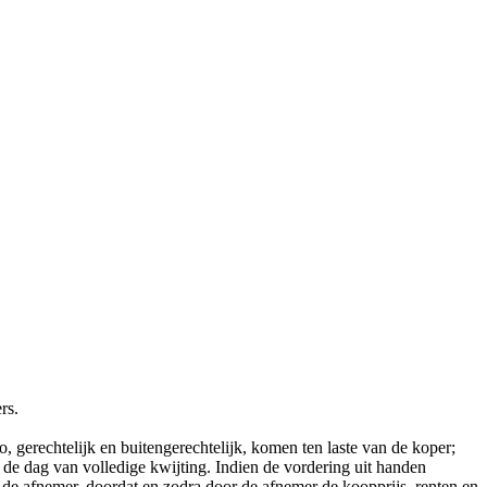
rs.
o, gerechtelijk en buitengerechtelijk, komen ten laste van de koper;
 de dag van volledige kwijting. Indien de vordering uit handen
de afnemer, doordat en zodra door de afnemer de koopprijs, renten en