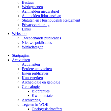
Bestuur
Werkgroepen
Aanmelden nieuwsbrief
Aanmelden lidmaatschap
Statuten en Huishoudelijk Reglement
Privacyverklaring
Links
Webshop
Tweedehands publicaties
Nieuwe publicaties
Winkelwagen
Startpagina
Activiteiten
Activiteiten
Eerdere activiteiten
Eigen publicaties
Kunstwerken
Archeologie en geologie
Genealogie
Bidprentjes
Kwartierstaten
Archivering
Tegelen in WOII
Oorlogsslachtoffers