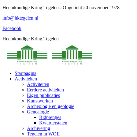
Spring
Heemkundige Kring Tegelen - Opgericht 20 november 1978
naar
info@hktegelen.nl
content
Facebook
Heemkundige Kring Tegelen
Startpagina
Activiteiten
Activiteiten
Eerdere activiteiten
Eigen publicaties
Kunstwerken
Archeologie en geologie
Genealogie
Bidprentjes
Kwartierstaten
Archivering
Tegelen in WOII