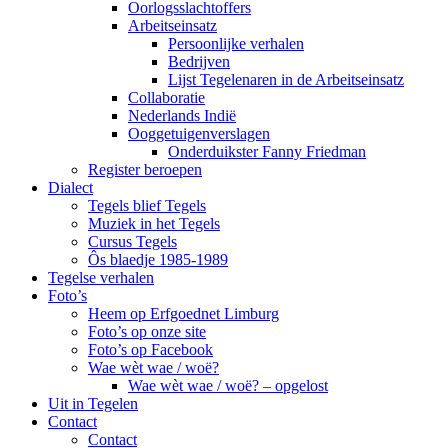
Oorlogsslachtoffers
Arbeitseinsatz
Persoonlijke verhalen
Bedrijven
Lijst Tegelenaren in de Arbeitseinsatz
Collaboratie
Nederlands Indië
Ooggetuigenverslagen
Onderduikster Fanny Friedman
Register beroepen
Dialect
Tegels blief Tegels
Muziek in het Tegels
Cursus Tegels
Ôs blaedje 1985-1989
Tegelse verhalen
Foto’s
Heem op Erfgoednet Limburg
Foto’s op onze site
Foto’s op Facebook
Wae wèt wae / woë?
Wae wèt wae / woë? – opgelost
Uit in Tegelen
Contact
Contact