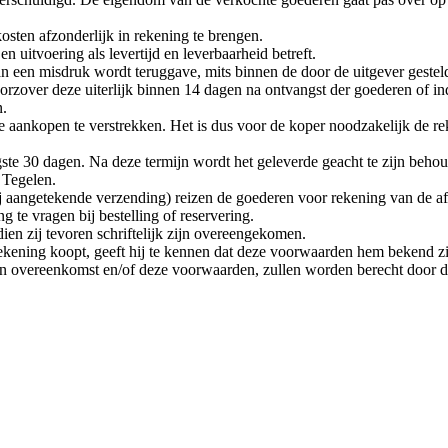
kosten afzonderlijk in rekening te brengen.
n uitvoering als levertijd en leverbaarheid betreft.
van een misdruk wordt teruggave, mits binnen de door de uitgever gestel
over deze uiterlijk binnen 14 dagen na ontvangst der goederen of indi
n.
e aankopen te verstrekken. Het is dus voor de koper noodzakelijk de re
ste 30 dagen. Na deze termijn wordt het geleverde geacht te zijn beho
 Tegelen.
ij aangetekende verzending) reizen de goederen voor rekening van de a
 te vragen bij bestelling of reservering.
en zij tevoren schriftelijk zijn overeengekomen.
 rekening koopt, geeft hij te kennen dat deze voorwaarden hem bekend z
loten overeenkomst en/of deze voorwaarden, zullen worden berecht door