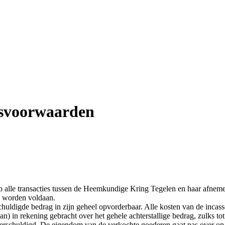
gsvoorwaarden
p alle transacties tussen de Heemkundige Kring Tegelen en haar afneme
e worden voldaan.
schuldigde bedrag in zijn geheel opvorderbaar. Alle kosten van de incass
) in rekening gebracht over het gehele achterstallige bedrag, zulks tot
verschuldigd. De eigendom van de verkochte goederen gaat pas over op 