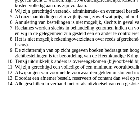
kosten volledig aan ons zijn voldaan.
Wij zijn gerechtigd verzend-, administratie- en eventueel bestel
Al onze aanbiedingen zijn vrijblijvend, zowel wat prijs, inhoud e
Annulering van bestellingen is niet mogelijk, slechts in geval 
Reclames worden slechts in behandeling genomen indien en voorz
en wij in de gelegenheid zijn gesteld een en ander te controlere
Het is niet mogelijk rekeningoverzichten over reeds afgerekend
fiscus).
De zichttermijn van op zicht gegeven boeken bedraagt ten hoog
zichtbestellingen is ter beoordeling van de Heemkundige Kring
Tenzij uitdrukkelijk anders is overeengekomen (bijvoorbeeld b
Wij zijn gerechtigd een volledige of een minimum vooruitbetaling
Afwijkingen van voormelde voorwaarden gelden uitsluitend indi
Doordat een afnemer bestelt, reserveert of contant dan wel op
Alle geschillen in verband met of als uitvloeisel van een ges