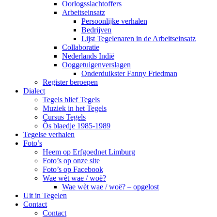
Oorlogsslachtoffers
Arbeitseinsatz
Persoonlijke verhalen
Bedrijven
Lijst Tegelenaren in de Arbeitseinsatz
Collaboratie
Nederlands Indië
Ooggetuigenverslagen
Onderduikster Fanny Friedman
Register beroepen
Dialect
Tegels blief Tegels
Muziek in het Tegels
Cursus Tegels
Ôs blaedje 1985-1989
Tegelse verhalen
Foto’s
Heem op Erfgoednet Limburg
Foto’s op onze site
Foto’s op Facebook
Wae wèt wae / woë?
Wae wèt wae / woë? – opgelost
Uit in Tegelen
Contact
Contact