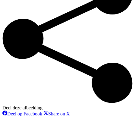
Deel deze afbeelding
Deel
Deel
Deel op Facebook
Share on X
op
op
T
Facebook
X
n
b