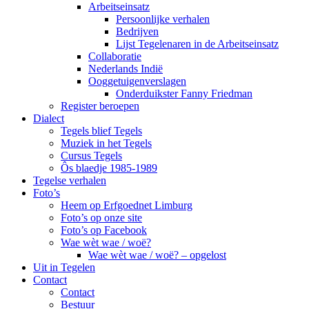
Arbeitseinsatz
Persoonlijke verhalen
Bedrijven
Lijst Tegelenaren in de Arbeitseinsatz
Collaboratie
Nederlands Indië
Ooggetuigenverslagen
Onderduikster Fanny Friedman
Register beroepen
Dialect
Tegels blief Tegels
Muziek in het Tegels
Cursus Tegels
Ôs blaedje 1985-1989
Tegelse verhalen
Foto’s
Heem op Erfgoednet Limburg
Foto’s op onze site
Foto’s op Facebook
Wae wèt wae / woë?
Wae wèt wae / woë? – opgelost
Uit in Tegelen
Contact
Contact
Bestuur