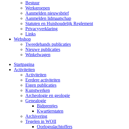
Bestuur
Werkgroepen
Aanmelden nieuwsbrief
Aanmelden lidmaatschap
Statuten en Huishoudelijk Reglement
Privacyverklaring
Links
Webshop
Tweedehands publicaties
Nieuwe publicaties
Winkelwagen
Startpagina
Activiteiten
Activiteiten
Eerdere activiteiten
Eigen publicaties
Kunstwerken
Archeologie en geologie
Genealogie
Bidprentjes
Kwartierstaten
Archivering
Tegelen in WOII
Oorlogsslachtoffers