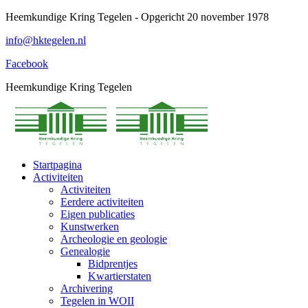
Spring
Heemkundige Kring Tegelen - Opgericht 20 november 1978
naar
info@hktegelen.nl
content
Facebook
Heemkundige Kring Tegelen
Startpagina
Activiteiten
Activiteiten
Eerdere activiteiten
Eigen publicaties
Kunstwerken
Archeologie en geologie
Genealogie
Bidprentjes
Kwartierstaten
Archivering
Tegelen in WOII