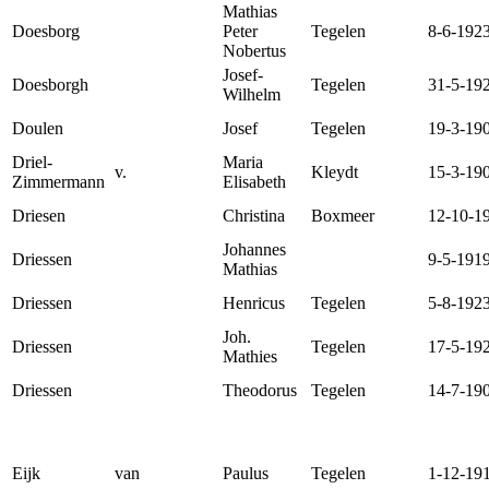
Mathias
Doesborg
Peter
Tegelen
8-6-192
Nobertus
Josef-
Doesborgh
Tegelen
31-5-19
Wilhelm
Doulen
Josef
Tegelen
19-3-19
Driel-
Maria
v.
Kleydt
15-3-19
Zimmermann
Elisabeth
Driesen
Christina
Boxmeer
12-10-1
Johannes
Driessen
9-5-191
Mathias
Driessen
Henricus
Tegelen
5-8-192
Joh.
Driessen
Tegelen
17-5-19
Mathies
Driessen
Theodorus
Tegelen
14-7-19
Eijk
van
Paulus
Tegelen
1-12-19