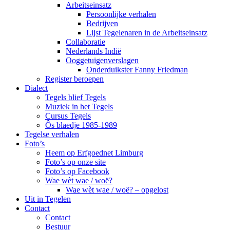
Arbeitseinsatz
Persoonlijke verhalen
Bedrijven
Lijst Tegelenaren in de Arbeitseinsatz
Collaboratie
Nederlands Indië
Ooggetuigenverslagen
Onderduikster Fanny Friedman
Register beroepen
Dialect
Tegels blief Tegels
Muziek in het Tegels
Cursus Tegels
Ôs blaedje 1985-1989
Tegelse verhalen
Foto’s
Heem op Erfgoednet Limburg
Foto’s op onze site
Foto’s op Facebook
Wae wèt wae / woë?
Wae wèt wae / woë? – opgelost
Uit in Tegelen
Contact
Contact
Bestuur