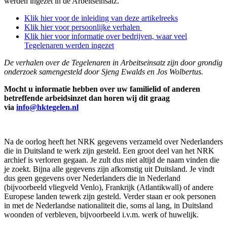
werden ingezet in de Arbeitseinsatz.
Klik hier voor de inleiding van deze artikelreeks
Klik hier voor persoonlijke verhalen
Klik hier voor informatie over bedrijven, waar veel
Tegelenaren werden ingezet
De verhalen over de Tegelenaren in Arbeitseinsatz zijn door grondig
onderzoek samengesteld door Sjeng Ewalds en Jos Wolbertus.
Mocht u informatie hebben over uw familielid of anderen
betreffende arbeidsinzet dan horen wij dit graag
via
info@hktegelen.nl
Na de oorlog heeft het NRK gegevens verzameld over Nederlanders
die in Duitsland te werk zijn gesteld. Een groot deel van het NRK
archief is verloren gegaan. Je zult dus niet altijd de naam vinden die
je zoekt. Bijna alle gegevens zijn afkomstig uit Duitsland. Je vindt
dus geen gegevens over Nederlanders die in Nederland
(bijvoorbeeld vliegveld Venlo), Frankrijk (Atlantikwall) of andere
Europese landen tewerk zijn gesteld. Verder staan er ook personen
in met de Nederlandse nationaliteit die, soms al lang, in Duitsland
woonden of verbleven, bijvoorbeeld i.v.m. werk of huwelijk.