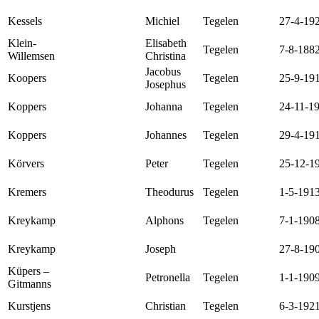
Kessels
Michiel
Tegelen
27-4-19
Klein-
Elisabeth
Tegelen
7-8-188
Willemsen
Christina
Jacobus
Koopers
Tegelen
25-9-19
Josephus
Koppers
Johanna
Tegelen
24-11-1
Koppers
Johannes
Tegelen
29-4-19
Körvers
Peter
Tegelen
25-12-1
Kremers
Theodurus
Tegelen
1-5-191
Kreykamp
Alphons
Tegelen
7-1-190
Kreykamp
Joseph
27-8-19
Küpers –
Petronella
Tegelen
1-1-190
Gitmanns
Kurstjens
Christian
Tegelen
6-3-192