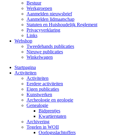
Bestuur
Werkgroepen
Aanmelden nieuwsbrief
Aanmelden lidmaatschap
Statuten en Huishoudelijk Reglement
Privacyverklaring
Links
Webshop
Tweedehands publicaties
Nieuwe publicaties
Winkelwagen
Startpagina
Activiteiten
Activiteiten
Eerdere activiteiten
Eigen publicaties
Kunstwerken
Archeologie en geologie
Genealogie
Bidprentjes
Kwartierstaten
Archivering
Tegelen in WOII
Oorlogsslachtoffers