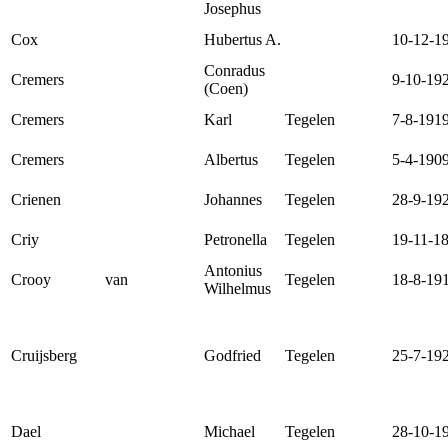
Josephus
Cox
Hubertus A.
10-12-1
Conradus
Cremers
9-10-19
(Coen)
Cremers
Karl
Tegelen
7-8-191
Cremers
Albertus
Tegelen
5-4-190
Crienen
Johannes
Tegelen
28-9-19
Criy
Petronella
Tegelen
19-11-1
Antonius
Crooy
van
Tegelen
18-8-19
Wilhelmus
Cruijsberg
Godfried
Tegelen
25-7-19
Dael
Michael
Tegelen
28-10-1