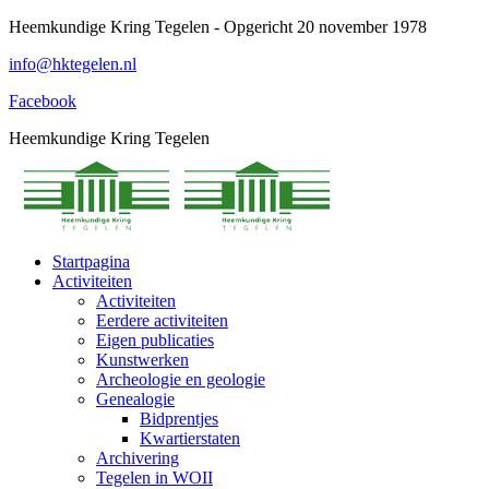
Spring
Heemkundige Kring Tegelen - Opgericht 20 november 1978
naar
info@hktegelen.nl
content
Facebook
Heemkundige Kring Tegelen
Startpagina
Activiteiten
Activiteiten
Eerdere activiteiten
Eigen publicaties
Kunstwerken
Archeologie en geologie
Genealogie
Bidprentjes
Kwartierstaten
Archivering
Tegelen in WOII