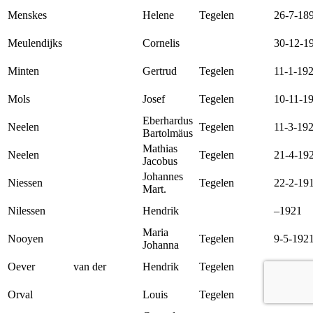
Menskes
Helene
Tegelen
26-7-18
Meulendijks
Cornelis
30-12-1
Minten
Gertrud
Tegelen
11-1-19
Mols
Josef
Tegelen
10-11-1
Eberhardus
Neelen
Tegelen
11-3-19
Bartolmäus
Mathias
Neelen
Tegelen
21-4-19
Jacobus
Johannes
Niessen
Tegelen
22-2-19
Mart.
Nilessen
Hendrik
–1921
Maria
Nooyen
Tegelen
9-5-192
Johanna
Oever
van der
Hendrik
Tegelen
15-11-1
Orval
Louis
Tegelen
17-8-19