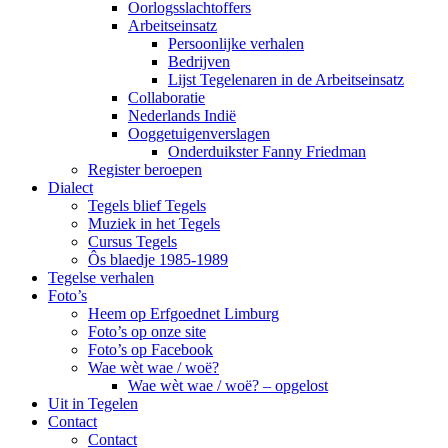
Oorlogsslachtoffers
Arbeitseinsatz
Persoonlijke verhalen
Bedrijven
Lijst Tegelenaren in de Arbeitseinsatz
Collaboratie
Nederlands Indië
Ooggetuigenverslagen
Onderduikster Fanny Friedman
Register beroepen
Dialect
Tegels blief Tegels
Muziek in het Tegels
Cursus Tegels
Ôs blaedje 1985-1989
Tegelse verhalen
Foto’s
Heem op Erfgoednet Limburg
Foto’s op onze site
Foto’s op Facebook
Wae wèt wae / woë?
Wae wèt wae / woë? – opgelost
Uit in Tegelen
Contact
Contact