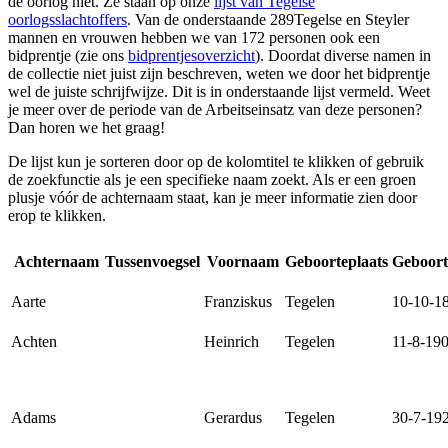
de oorlog niet. Ze staan op onze
lijst van Tegelse
oorlogsslachtoffers
. Van de onderstaande 289Tegelse en Steyler
mannen en vrouwen hebben we van 172 personen ook een
bidprentje (zie ons
bidprentjesoverzicht
). Doordat diverse namen in
de collectie niet juist zijn beschreven, weten we door het bidprentje
wel de juiste schrijfwijze. Dit is in onderstaande lijst vermeld. Weet
je meer over de periode van de Arbeitseinsatz van deze personen?
Dan horen we het graag!
De lijst kun je sorteren door op de kolomtitel te klikken of gebruik
de zoekfunctie als je een specifieke naam zoekt. Als er een groen
plusje vóór de achternaam staat, kan je meer informatie zien door
erop te klikken.
Achternaam
Tussenvoegsel
Voornaam
Geboorteplaats
Geboor
Aarte
Franziskus
Tegelen
10-10-1
Achten
Heinrich
Tegelen
11-8-19
Adams
Gerardus
Tegelen
30-7-19