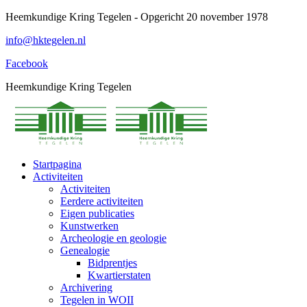
Spring
Heemkundige Kring Tegelen - Opgericht 20 november 1978
naar
info@hktegelen.nl
content
Facebook
Heemkundige Kring Tegelen
Startpagina
Activiteiten
Activiteiten
Eerdere activiteiten
Eigen publicaties
Kunstwerken
Archeologie en geologie
Genealogie
Bidprentjes
Kwartierstaten
Archivering
Tegelen in WOII