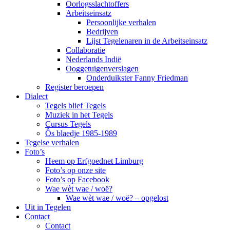
Oorlogsslachtoffers
Arbeitseinsatz
Persoonlijke verhalen
Bedrijven
Lijst Tegelenaren in de Arbeitseinsatz
Collaboratie
Nederlands Indië
Ooggetuigenverslagen
Onderduikster Fanny Friedman
Register beroepen
Dialect
Tegels blief Tegels
Muziek in het Tegels
Cursus Tegels
Ôs blaedje 1985-1989
Tegelse verhalen
Foto’s
Heem op Erfgoednet Limburg
Foto’s op onze site
Foto’s op Facebook
Wae wèt wae / woë?
Wae wèt wae / woë? – opgelost
Uit in Tegelen
Contact
Contact