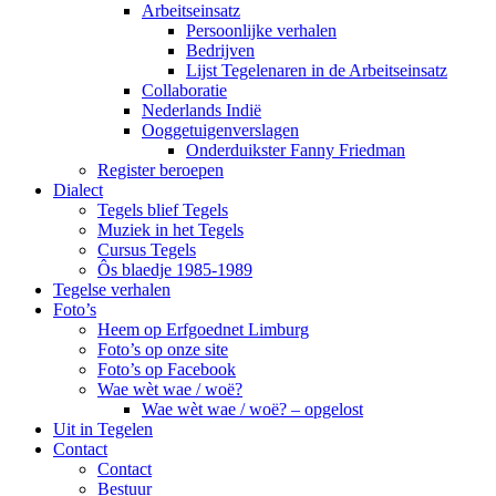
Arbeitseinsatz
Persoonlijke verhalen
Bedrijven
Lijst Tegelenaren in de Arbeitseinsatz
Collaboratie
Nederlands Indië
Ooggetuigenverslagen
Onderduikster Fanny Friedman
Register beroepen
Dialect
Tegels blief Tegels
Muziek in het Tegels
Cursus Tegels
Ôs blaedje 1985-1989
Tegelse verhalen
Foto’s
Heem op Erfgoednet Limburg
Foto’s op onze site
Foto’s op Facebook
Wae wèt wae / woë?
Wae wèt wae / woë? – opgelost
Uit in Tegelen
Contact
Contact
Bestuur