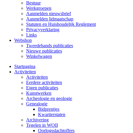
Bestuur
Werkgroepen
Aanmelden nieuwsbrief
Aanmelden lidmaatschap
Statuten en Huishoudelijk Reglement
Privacyverklaring
Links
Webshop
Tweedehands publicaties
Nieuwe publicaties
Winkelwagen
Startpagina
Activiteiten
Activiteiten
Eerdere activiteiten
Eigen publicaties
Kunstwerken
Archeologie en geologie
Genealogie
Bidprentjes
Kwartierstaten
Archivering
Tegelen in WOII
Oorlogsslachtoffers