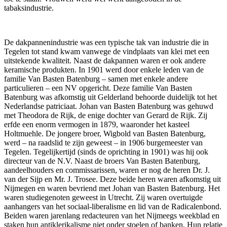
tabaksindustrie.
De dakpannenindustrie was een typische tak van industrie die in
Tegelen tot stand kwam vanwege de vindplaats van klei met een
uitstekende kwaliteit. Naast de dakpannen waren er ook andere
keramische produkten. In 1901 werd door enkele leden van de
familie Van Basten Batenburg – samen met enkele andere
particulieren – een NV opgericht. Deze familie Van Basten
Batenburg was afkomstig uit Gelderland behoorde duidelijk tot het
Nederlandse patriciaat. Johan van Basten Batenburg was gehuwd
met Theodora de Rijk, de enige dochter van Gerard de Rijk. Zij
erfde een enorm vermogen in 1879, waaronder het kasteel
Holtmuehle. De jongere broer, Wigbold van Basten Batenburg,
werd – na raadslid te zijn geweest – in 1906 burgemeester van
Tegelen. Tegelijkertijd (sinds de oprichting in 1901) was hij ook
directeur van de N.V. Naast de broers Van Basten Batenburg,
aandeelhouders en commissarissen, waren er nog de heren Dr. J.
van der Sijp en Mr. J. Trosee. Deze beide heren waren afkomstig uit
Nijmegen en waren bevriend met Johan van Basten Batenburg. Het
waren studiegenoten geweest in Utrecht. Zij waren overtuigde
aanhangers van het sociaal-liberalisme en lid van de Radicalenbond.
Beiden waren jarenlang redacteuren van het Nijmeegs weekblad en
staken hun antiklerikalisme niet onder stoelen of banken. Hun relatie