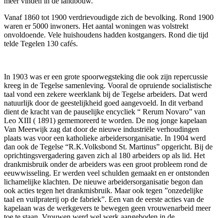
meer vinden in de landbouw.
Vanaf 1860 tot 1900 verdrievoudigde zich de bevolking. Rond 1900
waren er 5000 inwoners. Het aantal woningen was volstrekt
onvoldoende. Vele huishoudens hadden kostgangers. Rond die tijd
telde Tegelen 130 cafés.
In 1903 was er een grote spoorwegsteking die ook zijn repercussie
kreeg in de Tegelse samenleving. Vooral de opruiende socialistische
taal vond een zekere weerklank bij de Tegelse arbeiders. Dat werd
natuurlijk door de geestelijkheid goed aangevoeld. In dit verband
dient de kracht van de pauselijke encycliek “ Rerum Novaro” van
Leo XIII ( 1891) gememoreerd te worden. De nog jonge kapelaan
Van Meerwijk zag dat door de nieuwe industriële verhoudingen
plaats was voor een katholieke arbeidersorganisatie. In 1904 werd
dan ook de Tegelse “R.K.Volksbond St. Martinus” opgericht. Bij de
oprichtingsvergadering gaven zich al 180 arbeiders op als lid. Het
drankmisbruik onder de arbeiders was een groot probleem rond de
eeuwwisseling. Er werden veel schulden gemaakt en er ontstonden
lichamelijke klachten. De nieuwe arbeidersorganisatie begon dan
ook acties tegen het drankmisbruik. Maar ook tegen ”onzedelijke
taal en vuilpraterij op de fabriek”. Een van de eerste acties van de
kapelaan was de werkgevers te bewegen geen vrouwenarbeid meer
toe te staan. Vrouwen werd wel werk aangeboden in de