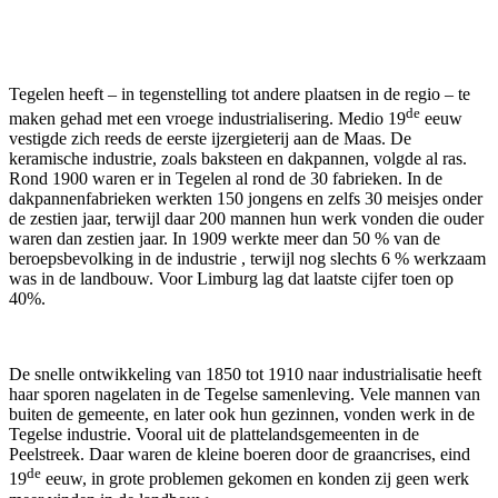
Tegelen heeft – in tegenstelling tot andere plaatsen in de regio – te
de
maken gehad met een vroege industrialisering. Medio 19
eeuw
vestigde zich reeds de eerste ijzergieterij aan de Maas. De
keramische industrie, zoals baksteen en dakpannen, volgde al ras.
Rond 1900 waren er in Tegelen al rond de 30 fabrieken. In de
dakpannenfabrieken werkten 150 jongens en zelfs 30 meisjes onder
de zestien jaar, terwijl daar 200 mannen hun werk vonden die ouder
waren dan zestien jaar. In 1909 werkte meer dan 50 % van de
beroepsbevolking in de industrie , terwijl nog slechts 6 % werkzaam
was in de landbouw. Voor Limburg lag dat laatste cijfer toen op
40%.
De snelle ontwikkeling van 1850 tot 1910 naar industrialisatie heeft
haar sporen nagelaten in de Tegelse samenleving. Vele mannen van
buiten de gemeente, en later ook hun gezinnen, vonden werk in de
Tegelse industrie. Vooral uit de plattelandsgemeenten in de
Peelstreek. Daar waren de kleine boeren door de graancrises, eind
de
19
eeuw, in grote problemen gekomen en konden zij geen werk