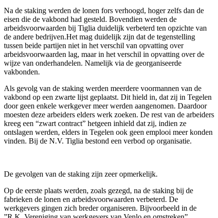
Na de staking werden de lonen fors verhoogd, hoger zelfs dan de
eisen die de vakbond had gesteld. Bovendien werden de
arbeidsvoorwaarden bij Tiglia duidelijk verbeterd ten opzichte van
de andere bedrijven.Het mag duidelijk zijn dat de tegenstelling
tussen beide partijen niet in het verschil van opvatting over
arbeidsvoorwaarden lag, maar in het verschil in opvatting over de
wijze van onderhandelen. Namelijk via de georganiseerde
vakbonden.
Als gevolg van de staking werden meerdere voormannen van de
vakbond op een zwarte lijst geplaatst. Dit hield in, dat zij in Tegelen
door geen enkele werkgever meer werden aangenomen. Daardoor
moesten deze arbeiders elders werk zoeken. De rest van de arbeiders
kreeg een “zwart contract” hetgeen inhield dat zij, indien ze
ontslagen werden, elders in Tegelen ook geen emplooi meer konden
vinden. Bij de N.V. Tiglia bestond een verbod op organisatie.
De gevolgen van de staking zijn zeer opmerkelijk.
Op de eerste plaats werden, zoals gezegd, na de staking bij de
fabrieken de lonen en arbeidsvoorwaarden verbeterd. De
werkgevers gingen zich breder organiseren. Bijvoorbeeld in de
”R.K. Vereniging van werkgevers van Venlo en omstreken”,