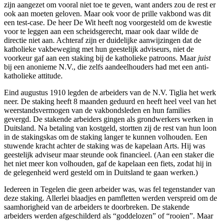
zijn aangezet om vooral niet toe te geven, want anders zou de rest er
ook aan moeten geloven. Maar ook voor de prille vakbond was dit
een test-case. De heer De Wit heeft nog voorgesteld om de kwestie
voor te leggen aan een scheidsgerecht, maar ook daar wilde de
directie niet aan. Achteraf zijn er duidelijke aanwijzingen dat de
katholieke vakbeweging met hun geestelijk adviseurs, niet de
voorkeur gaf aan een staking bij de katholieke patroons. Maar
juist
bij een anonieme N.V., die zelfs aandeelhouders had met een anti-
katholieke attitude.
Eind augustus 1910 legden de arbeiders van de N.V. Tiglia het werk
neer. De staking heeft 8 maanden geduurd en heeft heel veel van het
weerstandsvermogen van de vakbondsleden en hun families
gevergd. De stakende arbeiders gingen als grondwerkers werken in
Duitsland. Na betaling van kostgeld, stortten zij de rest van hun loon
in de stakingskas om de staking langer te kunnen volhouden. Een
stuwende kracht achter de staking was de kapelaan Arts. Hij was
geestelijk adviseur maar steunde ook financieel. (Aan een staker die
het niet meer kon volhouden, gaf de kapelaan een fiets, zodat hij in
de gelegenheid werd gesteld om in Duitsland te gaan werken.)
Iedereen in Tegelen die geen arbeider was, was fel tegenstander van
deze staking. Allerlei blaadjes en pamfletten werden verspreid om de
saamhorigheid van de arbeiders te doorbreken. De stakende
arbeiders werden afgeschilderd als “goddelozen” of “rooien”. Maar