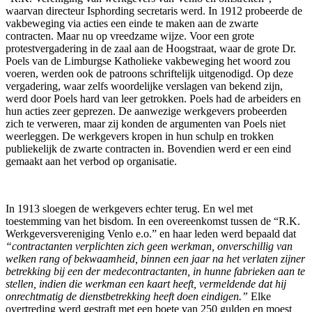
waarvan directeur Isphording secretaris werd. In 1912 probeerde de
vakbeweging via acties een einde te maken aan de zwarte
contracten. Maar nu op vreedzame wijze. Voor een grote
protestvergadering in de zaal aan de Hoogstraat, waar de grote Dr.
Poels van de Limburgse Katholieke vakbeweging het woord zou
voeren, werden ook de patroons schriftelijk uitgenodigd. Op deze
vergadering, waar zelfs woordelijke verslagen van bekend zijn,
werd door Poels hard van leer getrokken. Poels had de arbeiders en
hun acties zeer geprezen. De aanwezige werkgevers probeerden
zich te verweren, maar zij konden de argumenten van Poels niet
weerleggen. De werkgevers kropen in hun schulp en trokken
publiekelijk de zwarte contracten in. Bovendien werd er een eind
gemaakt aan het verbod op organisatie.
In 1913 sloegen de werkgevers echter terug. En wel met
toestemming van het bisdom. In een overeenkomst tussen de “R.K.
Werkgeversvereniging Venlo e.o.” en haar leden werd bepaald dat
“contractanten verplichten zich geen werkman, onverschillig van
welken rang of bekwaamheid, binnen een jaar na het verlaten zijner
betrekking bij een der medecontractanten, in hunne fabrieken aan te
stellen, indien die werkman een kaart heeft, vermeldende dat hij
onrechtmatig de dienstbetrekking heeft doen eindigen.”
Elke
overtreding werd gestraft met een boete van 250 gulden en moest