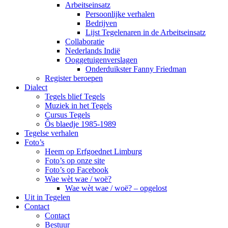
Arbeitseinsatz
Persoonlijke verhalen
Bedrijven
Lijst Tegelenaren in de Arbeitseinsatz
Collaboratie
Nederlands Indië
Ooggetuigenverslagen
Onderduikster Fanny Friedman
Register beroepen
Dialect
Tegels blief Tegels
Muziek in het Tegels
Cursus Tegels
Ôs blaedje 1985-1989
Tegelse verhalen
Foto’s
Heem op Erfgoednet Limburg
Foto’s op onze site
Foto’s op Facebook
Wae wèt wae / woë?
Wae wèt wae / woë? – opgelost
Uit in Tegelen
Contact
Contact
Bestuur