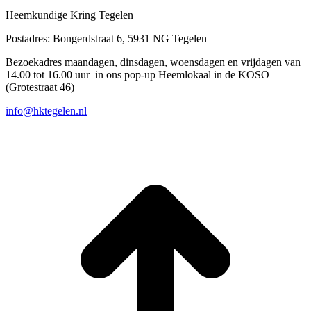
Heemkundige Kring Tegelen
Postadres: Bongerdstraat 6, 5931 NG Tegelen
Bezoekadres maandagen, dinsdagen, woensdagen en vrijdagen van
14.00 tot 16.00 uur in ons pop-up Heemlokaal in de KOSO
(Grotestraat 46)
info@hktegelen.nl
T
n
b