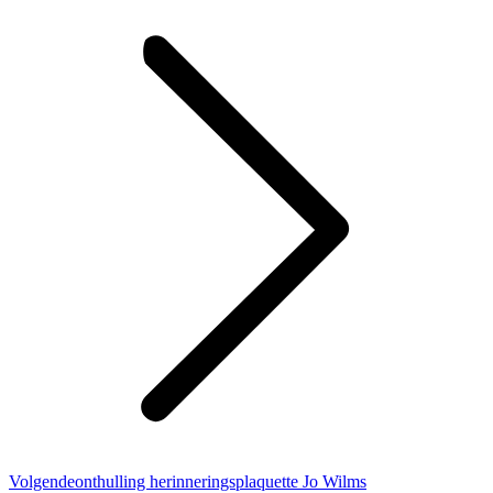
bericht
Volgend
Volgende
onthulling herinneringsplaquette Jo Wilms