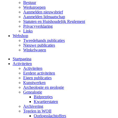
Bestuur
Werkgroepen
Aanmelden nieuwsbrief
Aanmelden lidmaatschap
Statuten en Huishoudelijk Reglement
Privacyverklaring
Links
Webshop
Tweedehands publicaties
Nieuwe publicaties
Winkelwagen
Startpagina
Activiteiten
Activiteiten
Eerdere activiteiten
Eigen publicaties
Kunstwerken
Archeologie en geologie
Genealogie
Bidprentjes
Kwartierstaten
Archivering
Tegelen in WOII
Oorlogsslachtoffers