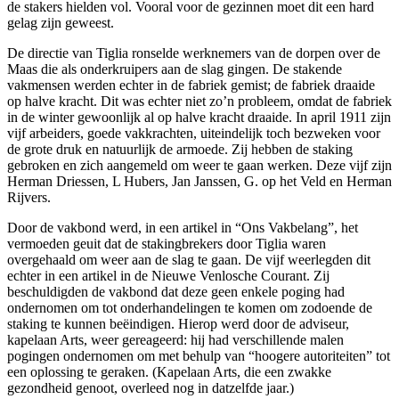
de stakers hielden vol. Vooral voor de gezinnen moet dit een hard
gelag zijn geweest.
De directie van Tiglia ronselde werknemers van de dorpen over de
Maas die als onderkruipers aan de slag gingen. De stakende
vakmensen werden echter in de fabriek gemist; de fabriek draaide
op halve kracht. Dit was echter niet zo’n probleem, omdat de fabriek
in de winter gewoonlijk al op halve kracht draaide. In april 1911 zijn
vijf arbeiders, goede vakkrachten, uiteindelijk toch bezweken voor
de grote druk en natuurlijk de armoede. Zij hebben de staking
gebroken en zich aangemeld om weer te gaan werken. Deze vijf zijn
Herman Driessen, L Hubers, Jan Janssen, G. op het Veld en Herman
Rijvers.
Door de vakbond werd, in een artikel in “Ons Vakbelang”, het
vermoeden geuit dat de stakingbrekers door Tiglia waren
overgehaald om weer aan de slag te gaan. De vijf weerlegden dit
echter in een artikel in de Nieuwe Venlosche Courant. Zij
beschuldigden de vakbond dat deze geen enkele poging had
ondernomen om tot onderhandelingen te komen om zodoende de
staking te kunnen beëindigen. Hierop werd door de adviseur,
kapelaan Arts, weer gereageerd: hij had verschillende malen
pogingen ondernomen om met behulp van “hoogere autoriteiten” tot
een oplossing te geraken. (Kapelaan Arts, die een zwakke
gezondheid genoot, overleed nog in datzelfde jaar.)