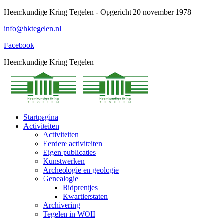
Spring
Heemkundige Kring Tegelen - Opgericht 20 november 1978
naar
info@hktegelen.nl
content
Facebook
Heemkundige Kring Tegelen
Startpagina
Activiteiten
Activiteiten
Eerdere activiteiten
Eigen publicaties
Kunstwerken
Archeologie en geologie
Genealogie
Bidprentjes
Kwartierstaten
Archivering
Tegelen in WOII