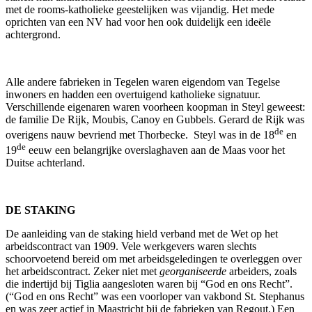
met de rooms-katholieke geestelijken was vijandig. Het mede
oprichten van een NV had voor hen ook duidelijk een ideële
achtergrond.
Alle andere fabrieken in Tegelen waren eigendom van Tegelse
inwoners en hadden een overtuigend katholieke signatuur.
Verschillende eigenaren waren voorheen koopman in Steyl geweest:
de familie De Rijk, Moubis, Canoy en Gubbels. Gerard de Rijk was
de
overigens nauw bevriend met Thorbecke. Steyl was in de 18
en
de
19
eeuw een belangrijke overslaghaven aan de Maas voor het
Duitse achterland.
DE STAKING
De aanleiding van de staking hield verband met de Wet op het
arbeidscontract van 1909. Vele werkgevers waren slechts
schoorvoetend bereid om met arbeidsgeledingen te overleggen over
het arbeidscontract. Zeker niet met
georganiseerde
arbeiders, zoals
die indertijd bij Tiglia aangesloten waren bij “God en ons Recht”.
(“God en ons Recht” was een voorloper van vakbond St. Stephanus
en was zeer actief in Maastricht bij de fabrieken van Regout.) Een