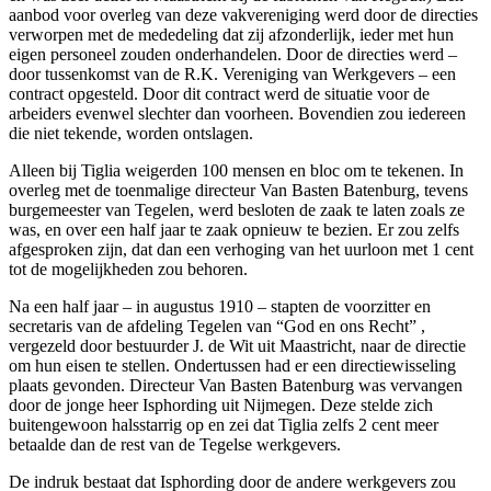
aanbod voor overleg van deze vakvereniging werd door de directies
verworpen met de mededeling dat zij afzonderlijk, ieder met hun
eigen personeel zouden onderhandelen. Door de directies werd –
door tussenkomst van de R.K. Vereniging van Werkgevers – een
contract opgesteld. Door dit contract werd de situatie voor de
arbeiders evenwel slechter dan voorheen. Bovendien zou iedereen
die niet tekende, worden ontslagen.
Alleen bij Tiglia weigerden 100 mensen en bloc om te tekenen. In
overleg met de toenmalige directeur Van Basten Batenburg, tevens
burgemeester van Tegelen, werd besloten de zaak te laten zoals ze
was, en over een half jaar te zaak opnieuw te bezien. Er zou zelfs
afgesproken zijn, dat dan een verhoging van het uurloon met 1 cent
tot de mogelijkheden zou behoren.
Na een half jaar – in augustus 1910 – stapten de voorzitter en
secretaris van de afdeling Tegelen van “God en ons Recht” ,
vergezeld door bestuurder J. de Wit uit Maastricht, naar de directie
om hun eisen te stellen. Ondertussen had er een directiewisseling
plaats gevonden. Directeur Van Basten Batenburg was vervangen
door de jonge heer Isphording uit Nijmegen. Deze stelde zich
buitengewoon halsstarrig op en zei dat Tiglia zelfs 2 cent meer
betaalde dan de rest van de Tegelse werkgevers.
De indruk bestaat dat Isphording door de andere werkgevers zou