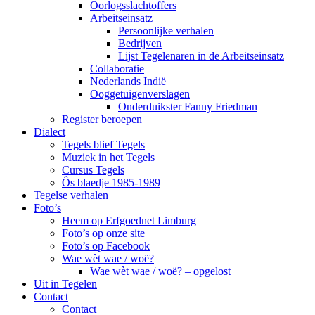
Oorlogsslachtoffers
Arbeitseinsatz
Persoonlijke verhalen
Bedrijven
Lijst Tegelenaren in de Arbeitseinsatz
Collaboratie
Nederlands Indië
Ooggetuigenverslagen
Onderduikster Fanny Friedman
Register beroepen
Dialect
Tegels blief Tegels
Muziek in het Tegels
Cursus Tegels
Ôs blaedje 1985-1989
Tegelse verhalen
Foto’s
Heem op Erfgoednet Limburg
Foto’s op onze site
Foto’s op Facebook
Wae wèt wae / woë?
Wae wèt wae / woë? – opgelost
Uit in Tegelen
Contact
Contact