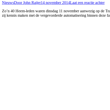
Nieuws
Door
John Raijer
14 november 2014
Laat een reactie achter
Zo’n 40 Heem-leden waren dinsdag 11 november aanwezig op de Trappi
zij kennis maken met de vergevorderde automatisering binnen deze fa