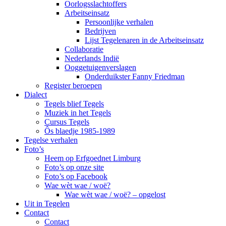
Oorlogsslachtoffers
Arbeitseinsatz
Persoonlijke verhalen
Bedrijven
Lijst Tegelenaren in de Arbeitseinsatz
Collaboratie
Nederlands Indië
Ooggetuigenverslagen
Onderduikster Fanny Friedman
Register beroepen
Dialect
Tegels blief Tegels
Muziek in het Tegels
Cursus Tegels
Ôs blaedje 1985-1989
Tegelse verhalen
Foto’s
Heem op Erfgoednet Limburg
Foto’s op onze site
Foto’s op Facebook
Wae wèt wae / woë?
Wae wèt wae / woë? – opgelost
Uit in Tegelen
Contact
Contact