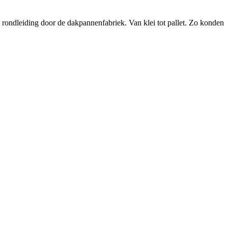
ondleiding door de dakpannenfabriek. Van klei tot pallet. Zo konden
T
n
b