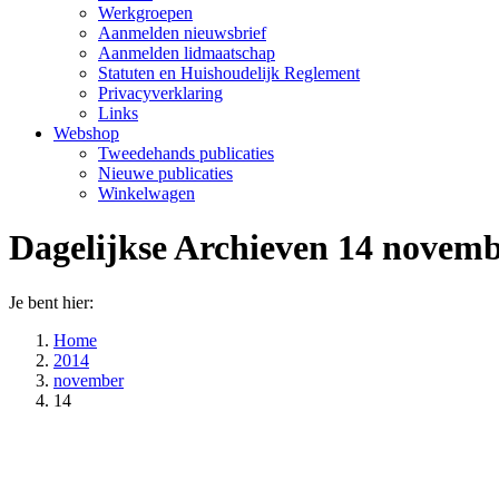
Werkgroepen
Aanmelden nieuwsbrief
Aanmelden lidmaatschap
Statuten en Huishoudelijk Reglement
Privacyverklaring
Links
Webshop
Tweedehands publicaties
Nieuwe publicaties
Winkelwagen
Dagelijkse Archieven
14 novemb
Je bent hier:
Home
2014
november
14