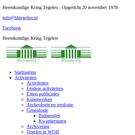
Spring
Heemkundige Kring Tegelen - Opgericht 20 november 1978
naar
info@hktegelen.nl
content
Facebook
Heemkundige Kring Tegelen
Startpagina
Activiteiten
Activiteiten
Eerdere activiteiten
Eigen publicaties
Kunstwerken
Archeologie en geologie
Genealogie
Bidprentjes
Kwartierstaten
Archivering
Tegelen in WOII