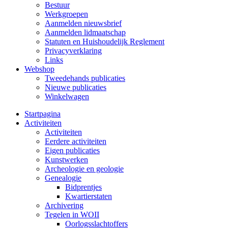
Bestuur
Werkgroepen
Aanmelden nieuwsbrief
Aanmelden lidmaatschap
Statuten en Huishoudelijk Reglement
Privacyverklaring
Links
Webshop
Tweedehands publicaties
Nieuwe publicaties
Winkelwagen
Startpagina
Activiteiten
Activiteiten
Eerdere activiteiten
Eigen publicaties
Kunstwerken
Archeologie en geologie
Genealogie
Bidprentjes
Kwartierstaten
Archivering
Tegelen in WOII
Oorlogsslachtoffers