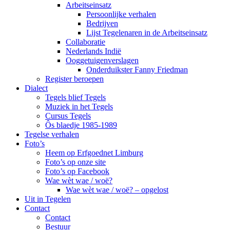
Arbeitseinsatz
Persoonlijke verhalen
Bedrijven
Lijst Tegelenaren in de Arbeitseinsatz
Collaboratie
Nederlands Indië
Ooggetuigenverslagen
Onderduikster Fanny Friedman
Register beroepen
Dialect
Tegels blief Tegels
Muziek in het Tegels
Cursus Tegels
Ôs blaedje 1985-1989
Tegelse verhalen
Foto’s
Heem op Erfgoednet Limburg
Foto’s op onze site
Foto’s op Facebook
Wae wèt wae / woë?
Wae wèt wae / woë? – opgelost
Uit in Tegelen
Contact
Contact
Bestuur