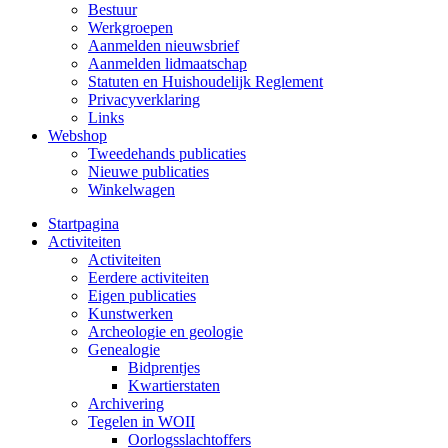
Bestuur
Werkgroepen
Aanmelden nieuwsbrief
Aanmelden lidmaatschap
Statuten en Huishoudelijk Reglement
Privacyverklaring
Links
Webshop
Tweedehands publicaties
Nieuwe publicaties
Winkelwagen
Startpagina
Activiteiten
Activiteiten
Eerdere activiteiten
Eigen publicaties
Kunstwerken
Archeologie en geologie
Genealogie
Bidprentjes
Kwartierstaten
Archivering
Tegelen in WOII
Oorlogsslachtoffers