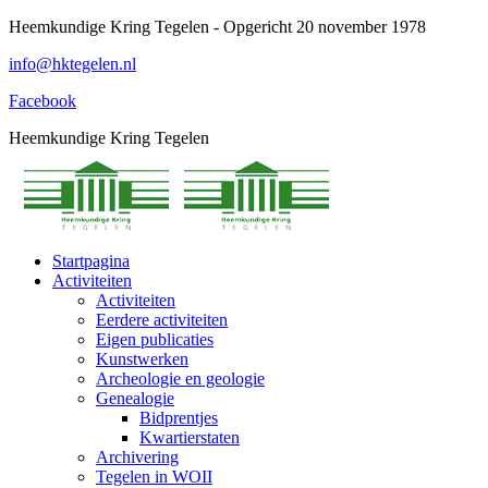
Spring
Heemkundige Kring Tegelen - Opgericht 20 november 1978
naar
info@hktegelen.nl
content
Facebook
Heemkundige Kring Tegelen
Startpagina
Activiteiten
Activiteiten
Eerdere activiteiten
Eigen publicaties
Kunstwerken
Archeologie en geologie
Genealogie
Bidprentjes
Kwartierstaten
Archivering
Tegelen in WOII