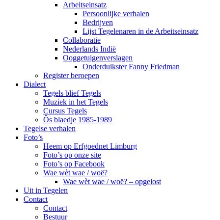
Arbeitseinsatz
Persoonlijke verhalen
Bedrijven
Lijst Tegelenaren in de Arbeitseinsatz
Collaboratie
Nederlands Indië
Ooggetuigenverslagen
Onderduikster Fanny Friedman
Register beroepen
Dialect
Tegels blief Tegels
Muziek in het Tegels
Cursus Tegels
Ôs blaedje 1985-1989
Tegelse verhalen
Foto’s
Heem op Erfgoednet Limburg
Foto’s op onze site
Foto’s op Facebook
Wae wèt wae / woë?
Wae wèt wae / woë? – opgelost
Uit in Tegelen
Contact
Contact
Bestuur