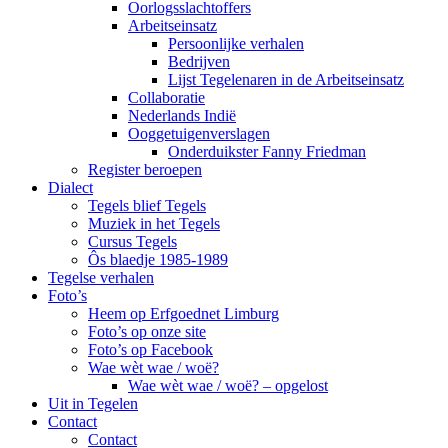
Oorlogsslachtoffers
Arbeitseinsatz
Persoonlijke verhalen
Bedrijven
Lijst Tegelenaren in de Arbeitseinsatz
Collaboratie
Nederlands Indië
Ooggetuigenverslagen
Onderduikster Fanny Friedman
Register beroepen
Dialect
Tegels blief Tegels
Muziek in het Tegels
Cursus Tegels
Ôs blaedje 1985-1989
Tegelse verhalen
Foto’s
Heem op Erfgoednet Limburg
Foto’s op onze site
Foto’s op Facebook
Wae wèt wae / woë?
Wae wèt wae / woë? – opgelost
Uit in Tegelen
Contact
Contact