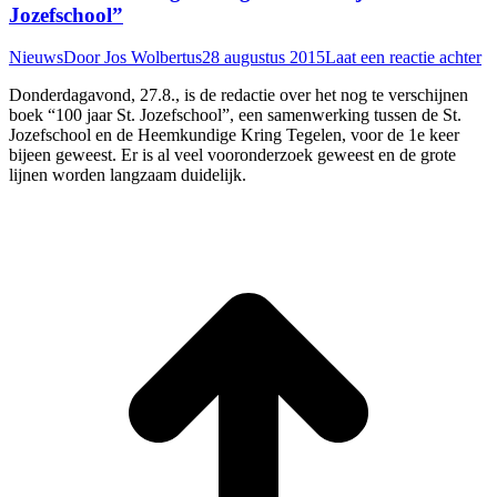
Jozefschool”
Nieuws
Door
Jos Wolbertus
28 augustus 2015
Laat een reactie achter
Donderdagavond, 27.8., is de redactie over het nog te verschijnen
boek “100 jaar St. Jozefschool”, een samenwerking tussen de St.
Jozefschool en de Heemkundige Kring Tegelen, voor de 1e keer
bijeen geweest. Er is al veel vooronderzoek geweest en de grote
lijnen worden langzaam duidelijk.
T
n
b