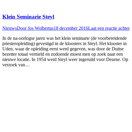
Klein Seminarie Steyl
Nieuws
Door
Jos Wolbertus
18 december 2016
Laat een reactie achter
In de na-oorlogse jaren was het klein seminarie (de voorbereidende
priesteropleiding) gevestigd in de kloosters in Steyl. Het klooster in
Uden, waar de opleiding eerst werd gegeven, was door de Duitse
bezetter totaal vernield en zodoende moest men op zoek naar een
nieuwe locatie. In 1954 werd Steyl weer ingeruild voor Deurne. Op
verzoek van…