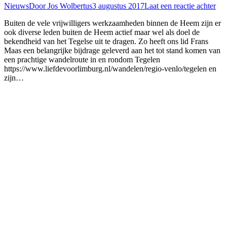
Nieuws
Door
Jos Wolbertus
3 augustus 2017
Laat een reactie achter
Buiten de vele vrijwilligers werkzaamheden binnen de Heem zijn er
ook diverse leden buiten de Heem actief maar wel als doel de
bekendheid van het Tegelse uit te dragen. Zo heeft ons lid Frans
Maas een belangrijke bijdrage geleverd aan het tot stand komen van
een prachtige wandelroute in en rondom Tegelen
https://www.liefdevoorlimburg.nl/wandelen/regio-venlo/tegelen en
zijn…