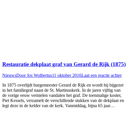
Restauratie dekplaat graf van Gerard de Rijk (1875)
Nieuws
Door
Jos Wolbertus
11 oktober 2016
Laat een reactie achter
In 1875 overlijdt burgemeester Gerard de Rijk en wordt hij bijgezet
in het familiegraf naast de St. Martinuskerk. In de jaren vijftig van
de vorige eeuw vernielen vandalen het graf. De toenmalige koster,
Piet Kessels, verzamelt de verschillende stukken van de dekplaat en
legt deze in de kelder van de kerk. Vanmiddag, bijna 65 jaar…