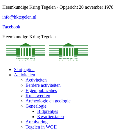
Spring
Heemkundige Kring Tegelen - Opgericht 20 november 1978
naar
info@hktegelen.nl
content
Facebook
Heemkundige Kring Tegelen
Startpagina
Activiteiten
Activiteiten
Eerdere activiteiten
Eigen publicaties
Kunstwerken
Archeologie en geologie
Genealogie
Bidprentjes
Kwartierstaten
Archivering
Tegelen in WOII