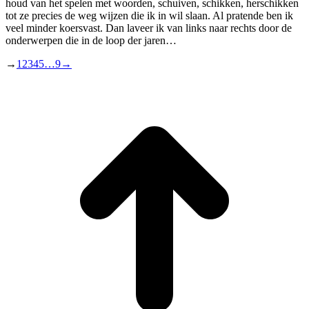
houd van het spelen met woorden, schuiven, schikken, herschikken
tot ze precies de weg wijzen die ik in wil slaan. Al pratende ben ik
veel minder koersvast. Dan laveer ik van links naar rechts door de
onderwerpen die in de loop der jaren…
→
1
2
3
4
5
…
9
→
T
n
b