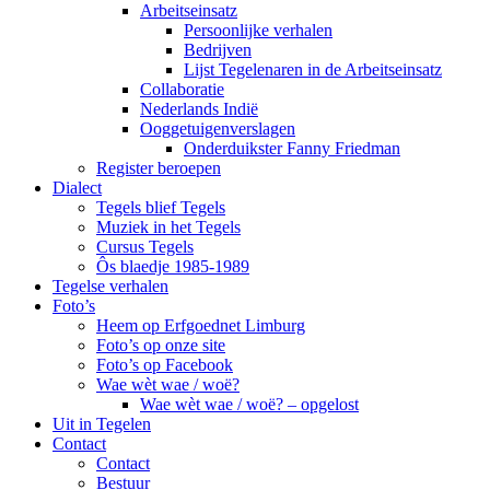
Arbeitseinsatz
Persoonlijke verhalen
Bedrijven
Lijst Tegelenaren in de Arbeitseinsatz
Collaboratie
Nederlands Indië
Ooggetuigenverslagen
Onderduikster Fanny Friedman
Register beroepen
Dialect
Tegels blief Tegels
Muziek in het Tegels
Cursus Tegels
Ôs blaedje 1985-1989
Tegelse verhalen
Foto’s
Heem op Erfgoednet Limburg
Foto’s op onze site
Foto’s op Facebook
Wae wèt wae / woë?
Wae wèt wae / woë? – opgelost
Uit in Tegelen
Contact
Contact
Bestuur