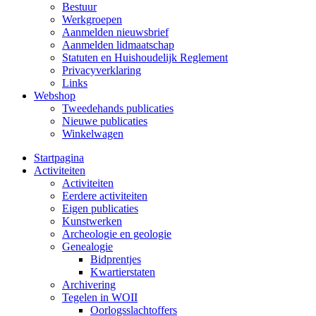
Bestuur
Werkgroepen
Aanmelden nieuwsbrief
Aanmelden lidmaatschap
Statuten en Huishoudelijk Reglement
Privacyverklaring
Links
Webshop
Tweedehands publicaties
Nieuwe publicaties
Winkelwagen
Startpagina
Activiteiten
Activiteiten
Eerdere activiteiten
Eigen publicaties
Kunstwerken
Archeologie en geologie
Genealogie
Bidprentjes
Kwartierstaten
Archivering
Tegelen in WOII
Oorlogsslachtoffers