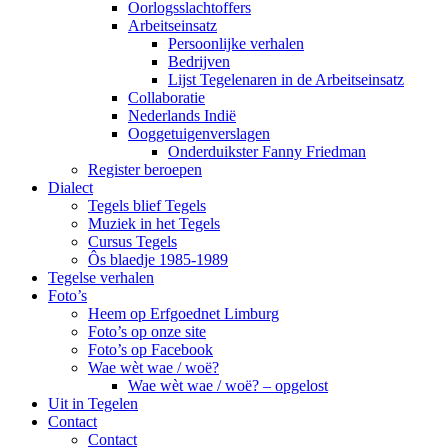
Oorlogsslachtoffers
Arbeitseinsatz
Persoonlijke verhalen
Bedrijven
Lijst Tegelenaren in de Arbeitseinsatz
Collaboratie
Nederlands Indië
Ooggetuigenverslagen
Onderduikster Fanny Friedman
Register beroepen
Dialect
Tegels blief Tegels
Muziek in het Tegels
Cursus Tegels
Ôs blaedje 1985-1989
Tegelse verhalen
Foto’s
Heem op Erfgoednet Limburg
Foto’s op onze site
Foto’s op Facebook
Wae wèt wae / woë?
Wae wèt wae / woë? – opgelost
Uit in Tegelen
Contact
Contact