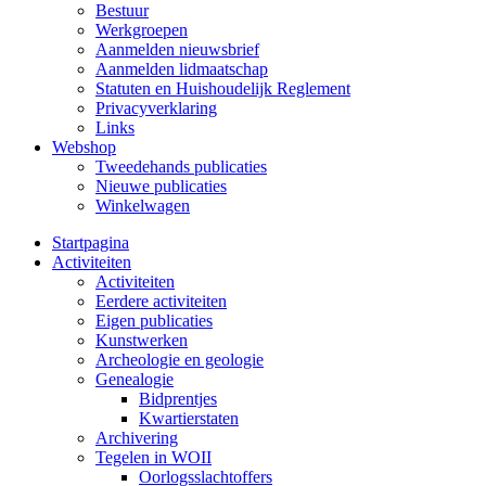
Bestuur
Werkgroepen
Aanmelden nieuwsbrief
Aanmelden lidmaatschap
Statuten en Huishoudelijk Reglement
Privacyverklaring
Links
Webshop
Tweedehands publicaties
Nieuwe publicaties
Winkelwagen
Startpagina
Activiteiten
Activiteiten
Eerdere activiteiten
Eigen publicaties
Kunstwerken
Archeologie en geologie
Genealogie
Bidprentjes
Kwartierstaten
Archivering
Tegelen in WOII
Oorlogsslachtoffers