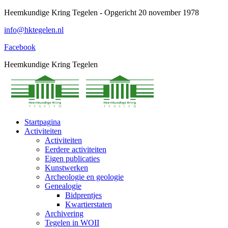
Spring
Heemkundige Kring Tegelen - Opgericht 20 november 1978
naar
info@hktegelen.nl
content
Facebook
Heemkundige Kring Tegelen
Startpagina
Activiteiten
Activiteiten
Eerdere activiteiten
Eigen publicaties
Kunstwerken
Archeologie en geologie
Genealogie
Bidprentjes
Kwartierstaten
Archivering
Tegelen in WOII