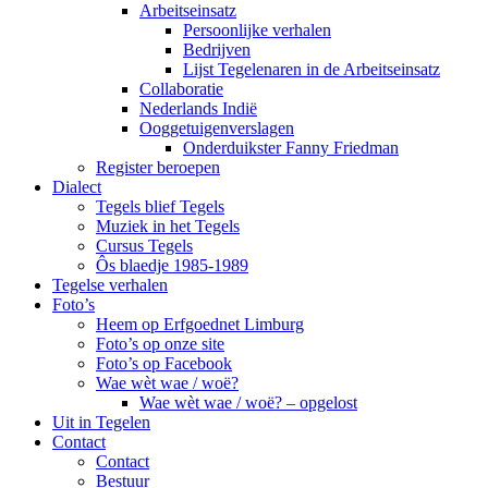
Arbeitseinsatz
Persoonlijke verhalen
Bedrijven
Lijst Tegelenaren in de Arbeitseinsatz
Collaboratie
Nederlands Indië
Ooggetuigenverslagen
Onderduikster Fanny Friedman
Register beroepen
Dialect
Tegels blief Tegels
Muziek in het Tegels
Cursus Tegels
Ôs blaedje 1985-1989
Tegelse verhalen
Foto’s
Heem op Erfgoednet Limburg
Foto’s op onze site
Foto’s op Facebook
Wae wèt wae / woë?
Wae wèt wae / woë? – opgelost
Uit in Tegelen
Contact
Contact
Bestuur