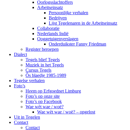
Oorlogsslachtoffers
Arbeitseinsatz
Persoonlijke verhalen
Bedrijven
Lijst Tegelenaren in de Arbeitseinsatz
Collaboratie
Nederlands Indië
Ooggetuigenverslagen
Onderduikster Fanny Friedman
Register beroepen
Dialect
Tegels blief Tegels
Muziek in het Tegels
Cursus Tegels
Ôs blaedje 1985-1989
Tegelse verhalen
Foto’s
Heem op Erfgoednet Limburg
Foto’s op onze site
Foto’s op Facebook
Wae wèt wae / woë?
Wae wèt wae / woë? – opgelost
Uit in Tegelen
Contact
Contact