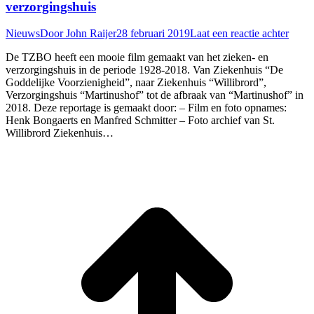
verzorgingshuis
Nieuws
Door
John Raijer
28 februari 2019
Laat een reactie achter
De TZBO heeft een mooie film gemaakt van het zieken- en
verzorgingshuis in de periode 1928-2018. Van Ziekenhuis “De
Goddelijke Voorzienigheid”, naar Ziekenhuis “Willibrord”,
Verzorgingshuis “Martinushof” tot de afbraak van “Martinushof” in
2018. Deze reportage is gemaakt door: – Film en foto opnames:
Henk Bongaerts en Manfred Schmitter – Foto archief van St.
Willibrord Ziekenhuis…
T
n
b