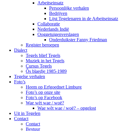
Arbeitseinsatz
Persoonlijke verhalen
Bedrijven
Lijst Tegelenaren in de Arbeitseinsatz
Collaboratie
Nederlands Indië
Ooggetuigenverslagen
Onderduikster Fanny Friedman
Register beroepen
Dialect
Tegels blief Tegels
Muziek in het Tegels
Cursus Tegels
Ôs blaedje 1985-1989
Tegelse verhalen
Foto’s
Heem op Erfgoednet Limburg
Foto’s op onze site
Foto’s op Facebook
Wae wèt wae / woë?
Wae wèt wae / woë? – opgelost
Uit in Tegelen
Contact
Contact
Bestuur