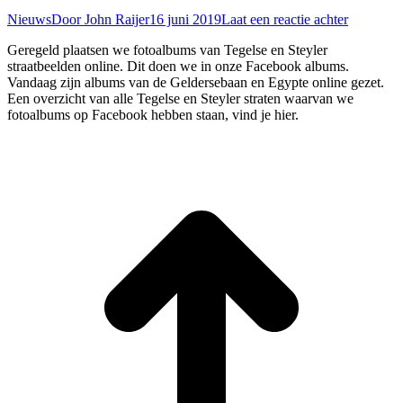
Nieuws
Door
John Raijer
16 juni 2019
Laat een reactie achter
Geregeld plaatsen we fotoalbums van Tegelse en Steyler
straatbeelden online. Dit doen we in onze Facebook albums.
Vandaag zijn albums van de Geldersebaan en Egypte online gezet.
Een overzicht van alle Tegelse en Steyler straten waarvan we
fotoalbums op Facebook hebben staan, vind je hier.
T
n
b