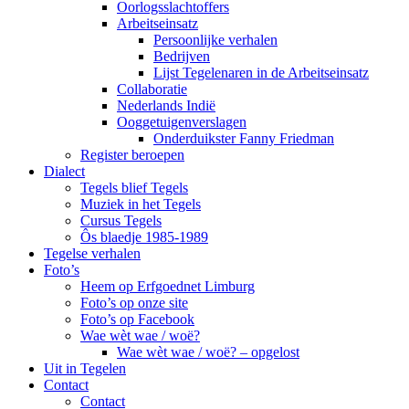
Oorlogsslachtoffers
Arbeitseinsatz
Persoonlijke verhalen
Bedrijven
Lijst Tegelenaren in de Arbeitseinsatz
Collaboratie
Nederlands Indië
Ooggetuigenverslagen
Onderduikster Fanny Friedman
Register beroepen
Dialect
Tegels blief Tegels
Muziek in het Tegels
Cursus Tegels
Ôs blaedje 1985-1989
Tegelse verhalen
Foto’s
Heem op Erfgoednet Limburg
Foto’s op onze site
Foto’s op Facebook
Wae wèt wae / woë?
Wae wèt wae / woë? – opgelost
Uit in Tegelen
Contact
Contact