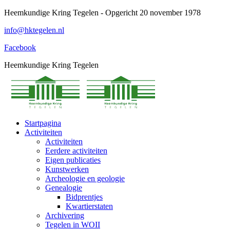
Spring
Heemkundige Kring Tegelen - Opgericht 20 november 1978
naar
info@hktegelen.nl
content
Facebook
Heemkundige Kring Tegelen
Startpagina
Activiteiten
Activiteiten
Eerdere activiteiten
Eigen publicaties
Kunstwerken
Archeologie en geologie
Genealogie
Bidprentjes
Kwartierstaten
Archivering
Tegelen in WOII