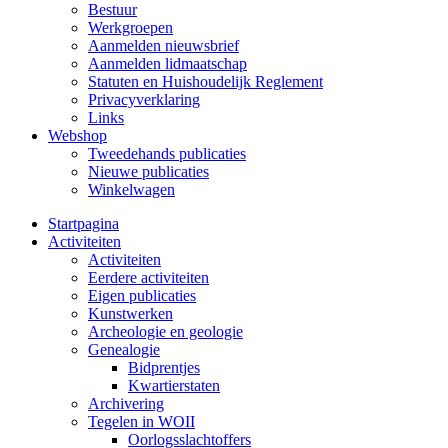
Bestuur
Werkgroepen
Aanmelden nieuwsbrief
Aanmelden lidmaatschap
Statuten en Huishoudelijk Reglement
Privacyverklaring
Links
Webshop
Tweedehands publicaties
Nieuwe publicaties
Winkelwagen
Startpagina
Activiteiten
Activiteiten
Eerdere activiteiten
Eigen publicaties
Kunstwerken
Archeologie en geologie
Genealogie
Bidprentjes
Kwartierstaten
Archivering
Tegelen in WOII
Oorlogsslachtoffers