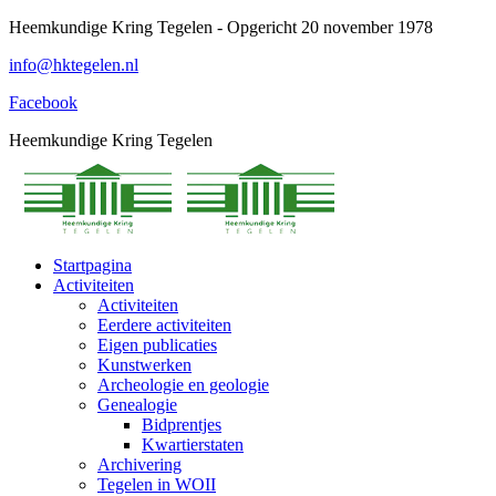
Spring
Heemkundige Kring Tegelen - Opgericht 20 november 1978
naar
info@hktegelen.nl
content
Facebook
Heemkundige Kring Tegelen
Startpagina
Activiteiten
Activiteiten
Eerdere activiteiten
Eigen publicaties
Kunstwerken
Archeologie en geologie
Genealogie
Bidprentjes
Kwartierstaten
Archivering
Tegelen in WOII