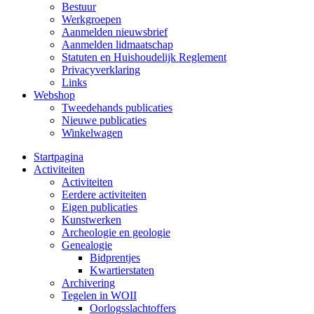
Bestuur
Werkgroepen
Aanmelden nieuwsbrief
Aanmelden lidmaatschap
Statuten en Huishoudelijk Reglement
Privacyverklaring
Links
Webshop
Tweedehands publicaties
Nieuwe publicaties
Winkelwagen
Startpagina
Activiteiten
Activiteiten
Eerdere activiteiten
Eigen publicaties
Kunstwerken
Archeologie en geologie
Genealogie
Bidprentjes
Kwartierstaten
Archivering
Tegelen in WOII
Oorlogsslachtoffers