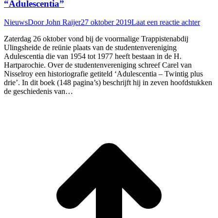
“Adulescentia”
Nieuws
Door
John Raijer
27 oktober 2019
Laat een reactie achter
Zaterdag 26 oktober vond bij de voormalige Trappistenabdij
Ulingsheide de reünie plaats van de studentenvereniging
Adulescentia die van 1954 tot 1977 heeft bestaan in de H.
Hartparochie. Over de studentenvereniging schreef Carel van
Nisselroy een historiografie getiteld ‘Adulescentia – Twintig plus
drie’. In dit boek (148 pagina’s) beschrijft hij in zeven hoofdstukken
de geschiedenis van…
T
n
b