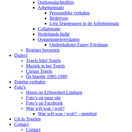
Oorlogsslachtoffers
Arbeitseinsatz
Persoonlijke verhalen
Bedrijven
Lijst Tegelenaren in de Arbeitseinsatz
Collaboratie
Nederlands Indië
Ooggetuigenverslagen
Onderduikster Fanny Friedman
Register beroepen
Dialect
Tegels blief Tegels
Muziek in het Tegels
Cursus Tegels
Ôs blaedje 1985-1989
Tegelse verhalen
Foto’s
Heem op Erfgoednet Limburg
Foto’s op onze site
Foto’s op Facebook
Wae wèt wae / woë?
Wae wèt wae / woë? – opgelost
Uit in Tegelen
Contact
Contact