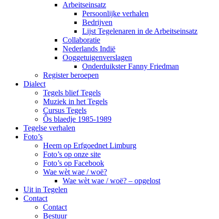
Arbeitseinsatz
Persoonlijke verhalen
Bedrijven
Lijst Tegelenaren in de Arbeitseinsatz
Collaboratie
Nederlands Indië
Ooggetuigenverslagen
Onderduikster Fanny Friedman
Register beroepen
Dialect
Tegels blief Tegels
Muziek in het Tegels
Cursus Tegels
Ôs blaedje 1985-1989
Tegelse verhalen
Foto’s
Heem op Erfgoednet Limburg
Foto’s op onze site
Foto’s op Facebook
Wae wèt wae / woë?
Wae wèt wae / woë? – opgelost
Uit in Tegelen
Contact
Contact
Bestuur