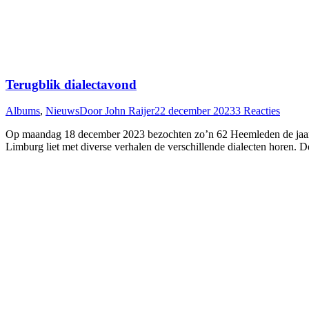
Terugblik dialectavond
Albums
,
Nieuws
Door
John Raijer
22 december 2023
3 Reacties
Op maandag 18 december 2023 bezochten zo’n 62 Heemleden de jaarafsl
Limburg liet met diverse verhalen de verschillende dialecten horen.