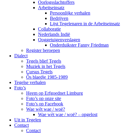
Oorlogsslachtoffers
Arbeitseinsatz
Persoonlijke verhalen
Bedrijven
Lijst Tegelenaren in de Arbeitseinsatz
Collaboratie
Nederlands Indië
Ooggetuigenverslagen
Onderduikster Fanny Friedman
Register beroepen
Dialect
Tegels blief Tegels
Muziek in het Tegels
Cursus Tegels
Ôs blaedje 1985-1989
Tegelse verhalen
Foto’s
Heem op Erfgoednet Limburg
Foto’s op onze site
Foto’s op Facebook
Wae wèt wae / woë?
Wae wèt wae / woë? – opgelost
Uit in Tegelen
Contact
Contact