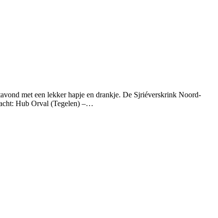
tavond met een lekker hapje en drankje. De Sjriéverskrink Noord-
bracht: Hub Orval (Tegelen) –…
T
n
b