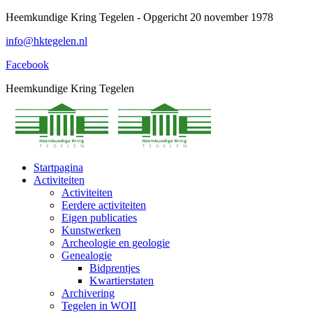
Spring
Heemkundige Kring Tegelen - Opgericht 20 november 1978
naar
info@hktegelen.nl
content
Facebook
Heemkundige Kring Tegelen
Startpagina
Activiteiten
Activiteiten
Eerdere activiteiten
Eigen publicaties
Kunstwerken
Archeologie en geologie
Genealogie
Bidprentjes
Kwartierstaten
Archivering
Tegelen in WOII