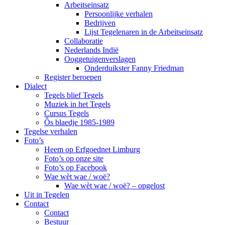
Arbeitseinsatz
Persoonlijke verhalen
Bedrijven
Lijst Tegelenaren in de Arbeitseinsatz
Collaboratie
Nederlands Indië
Ooggetuigenverslagen
Onderduikster Fanny Friedman
Register beroepen
Dialect
Tegels blief Tegels
Muziek in het Tegels
Cursus Tegels
Ôs blaedje 1985-1989
Tegelse verhalen
Foto’s
Heem op Erfgoednet Limburg
Foto’s op onze site
Foto’s op Facebook
Wae wèt wae / woë?
Wae wèt wae / woë? – opgelost
Uit in Tegelen
Contact
Contact
Bestuur