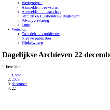
Werkgroepen
Aanmelden nieuwsbrief
Aanmelden lidmaatschap
Statuten en Huishoudelijk Reglement
Privacyverklaring
Links
Webshop
Tweedehands publicaties
Nieuwe publicaties
Winkelwagen
Dagelijkse Archieven
22 decemb
Je bent hier:
Home
2023
december
22