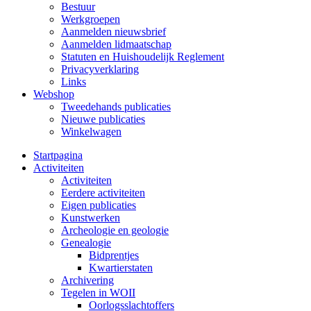
Bestuur
Werkgroepen
Aanmelden nieuwsbrief
Aanmelden lidmaatschap
Statuten en Huishoudelijk Reglement
Privacyverklaring
Links
Webshop
Tweedehands publicaties
Nieuwe publicaties
Winkelwagen
Startpagina
Activiteiten
Activiteiten
Eerdere activiteiten
Eigen publicaties
Kunstwerken
Archeologie en geologie
Genealogie
Bidprentjes
Kwartierstaten
Archivering
Tegelen in WOII
Oorlogsslachtoffers