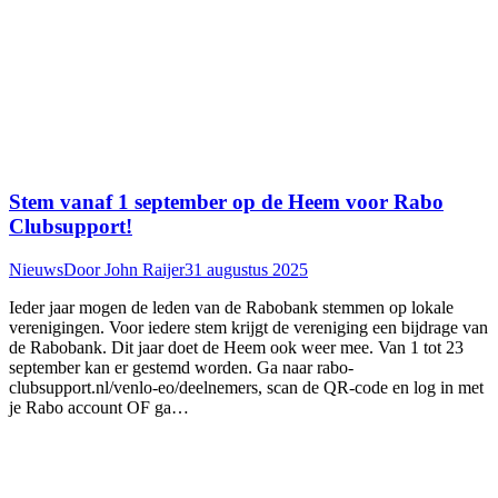
Stem vanaf 1 september op de Heem voor Rabo
Clubsupport!
Nieuws
Door
John Raijer
31 augustus 2025
Ieder jaar mogen de leden van de Rabobank stemmen op lokale
verenigingen. Voor iedere stem krijgt de vereniging een bijdrage van
de Rabobank. Dit jaar doet de Heem ook weer mee. Van 1 tot 23
september kan er gestemd worden. Ga naar rabo-
clubsupport.nl/venlo-eo/deelnemers, scan de QR-code en log in met
je Rabo account OF ga…
T
n
b