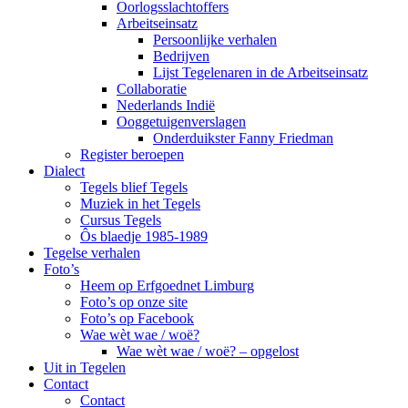
Oorlogsslachtoffers
Arbeitseinsatz
Persoonlijke verhalen
Bedrijven
Lijst Tegelenaren in de Arbeitseinsatz
Collaboratie
Nederlands Indië
Ooggetuigenverslagen
Onderduikster Fanny Friedman
Register beroepen
Dialect
Tegels blief Tegels
Muziek in het Tegels
Cursus Tegels
Ôs blaedje 1985-1989
Tegelse verhalen
Foto’s
Heem op Erfgoednet Limburg
Foto’s op onze site
Foto’s op Facebook
Wae wèt wae / woë?
Wae wèt wae / woë? – opgelost
Uit in Tegelen
Contact
Contact