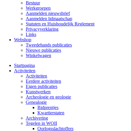
Bestuur
Werkgroepen
Aanmelden nieuwsbrief
Aanmelden lidmaatschap
Statuten en Huishoudelijk Reglement
Privacyverklaring
Links
Webshop
Tweedehands publicaties
Nieuwe publicaties
Winkelwagen
Startpagina
Activiteiten
Activiteiten
Eerdere activiteiten
Eigen publicaties
Kunstwerken
Archeologie en geologie
Genealogie
Bidprentjes
Kwartierstaten
Archivering
Tegelen in WOII
Oorlogsslachtoffers