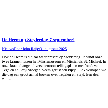
De Heem op Steylerdag 7 september!
Nieuws
Door
John Raijer
31 augustus 2025
Ook de Heem is dit jaar weer present op Steylerdag. Je vindt onze
twee kramen tussen het Missiemuseum en Missiehuis St. Michael. In
onze kraam hangen diverse tentoonstellingsplaten met foto’s van
Tegelen en Steyl vroeger. Neem gerust een kijkje! Ook verkopen we
die dag een groot aantal boeken over Tegelen en Steyl. Een deel
van…