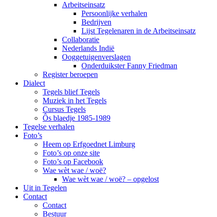
Arbeitseinsatz
Persoonlijke verhalen
Bedrijven
Lijst Tegelenaren in de Arbeitseinsatz
Collaboratie
Nederlands Indië
Ooggetuigenverslagen
Onderduikster Fanny Friedman
Register beroepen
Dialect
Tegels blief Tegels
Muziek in het Tegels
Cursus Tegels
Ôs blaedje 1985-1989
Tegelse verhalen
Foto’s
Heem op Erfgoednet Limburg
Foto’s op onze site
Foto’s op Facebook
Wae wèt wae / woë?
Wae wèt wae / woë? – opgelost
Uit in Tegelen
Contact
Contact
Bestuur