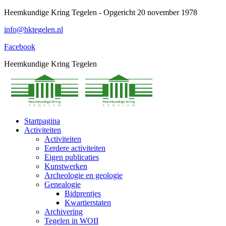
Spring
Heemkundige Kring Tegelen - Opgericht 20 november 1978
naar
info@hktegelen.nl
content
Facebook
Heemkundige Kring Tegelen
Startpagina
Activiteiten
Activiteiten
Eerdere activiteiten
Eigen publicaties
Kunstwerken
Archeologie en geologie
Genealogie
Bidprentjes
Kwartierstaten
Archivering
Tegelen in WOII