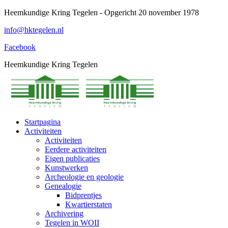
Spring
Heemkundige Kring Tegelen - Opgericht 20 november 1978
naar
info@hktegelen.nl
content
Facebook
Heemkundige Kring Tegelen
Startpagina
Activiteiten
Activiteiten
Eerdere activiteiten
Eigen publicaties
Kunstwerken
Archeologie en geologie
Genealogie
Bidprentjes
Kwartierstaten
Archivering
Tegelen in WOII