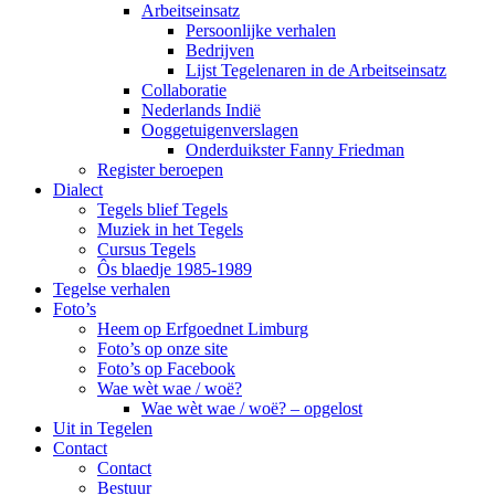
Arbeitseinsatz
Persoonlijke verhalen
Bedrijven
Lijst Tegelenaren in de Arbeitseinsatz
Collaboratie
Nederlands Indië
Ooggetuigenverslagen
Onderduikster Fanny Friedman
Register beroepen
Dialect
Tegels blief Tegels
Muziek in het Tegels
Cursus Tegels
Ôs blaedje 1985-1989
Tegelse verhalen
Foto’s
Heem op Erfgoednet Limburg
Foto’s op onze site
Foto’s op Facebook
Wae wèt wae / woë?
Wae wèt wae / woë? – opgelost
Uit in Tegelen
Contact
Contact
Bestuur