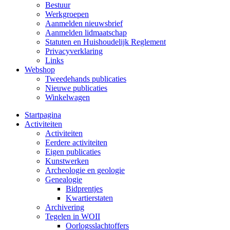
Bestuur
Werkgroepen
Aanmelden nieuwsbrief
Aanmelden lidmaatschap
Statuten en Huishoudelijk Reglement
Privacyverklaring
Links
Webshop
Tweedehands publicaties
Nieuwe publicaties
Winkelwagen
Startpagina
Activiteiten
Activiteiten
Eerdere activiteiten
Eigen publicaties
Kunstwerken
Archeologie en geologie
Genealogie
Bidprentjes
Kwartierstaten
Archivering
Tegelen in WOII
Oorlogsslachtoffers