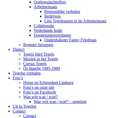
Oorlogsslachtoffers
Arbeitseinsatz
Persoonlijke verhalen
Bedrijven
Lijst Tegelenaren in de Arbeitseinsatz
Collaboratie
Nederlands Indië
Ooggetuigenverslagen
Onderduikster Fanny Friedman
Register beroepen
Dialect
Tegels blief Tegels
Muziek in het Tegels
Cursus Tegels
Ôs blaedje 1985-1989
Tegelse verhalen
Foto’s
Heem op Erfgoednet Limburg
Foto’s op onze site
Foto’s op Facebook
Wae wèt wae / woë?
Wae wèt wae / woë? – opgelost
Uit in Tegelen
Contact
Contact