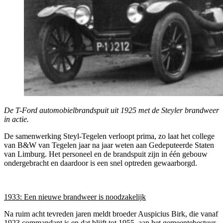
De T-Ford automobielbrandspuit uit 1925 met de Steyler brandweer
in actie.
De samenwerking Steyl-Tegelen verloopt prima, zo laat het college
van B&W van Tegelen jaar na jaar weten aan Gedeputeerde Staten
van Limburg. Het personeel en de brandspuit zijn in één gebouw
ondergebracht en daardoor is een snel optreden gewaarborgd.
1933: Een nieuwe brandweer is noodzakelijk
Na ruim acht tevreden jaren meldt broeder Auspicius Birk, die vanaf
1923 commandant is en dat blijft tot 1955, aan het gemeentebestuur