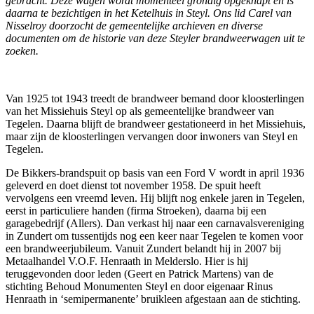
gebracht. Deze wagen wordt momenteel grondig opgeknapt en is
daarna te bezichtigen in het Ketelhuis in Steyl. Ons lid Carel van
Nisselroy doorzocht de gemeentelijke archieven en diverse
documenten om de historie van deze Steyler brandweerwagen uit te
zoeken.
Van 1925 tot 1943 treedt de brandweer bemand door kloosterlingen
van het Missiehuis Steyl op als gemeentelijke brandweer van
Tegelen. Daarna blijft de brandweer gestationeerd in het Missiehuis,
maar zijn de kloosterlingen vervangen door inwoners van Steyl en
Tegelen.
De Bikkers-brandspuit op basis van een Ford V wordt in april 1936
geleverd en doet dienst tot november 1958. De spuit heeft
vervolgens een vreemd leven. Hij blijft nog enkele jaren in Tegelen,
eerst in particuliere handen (firma Stroeken), daarna bij een
garagebedrijf (Allers). Dan verkast hij naar een carnavalsvereniging
in Zundert om tussentijds nog een keer naar Tegelen te komen voor
een brandweerjubileum. Vanuit Zundert belandt hij in 2007 bij
Metaalhandel V.O.F. Henraath in Melderslo. Hier is hij
teruggevonden door leden (Geert en Patrick Martens) van de
stichting Behoud Monumenten Steyl en door eigenaar Rinus
Henraath in ‘semipermanente’ bruikleen afgestaan aan de stichting.