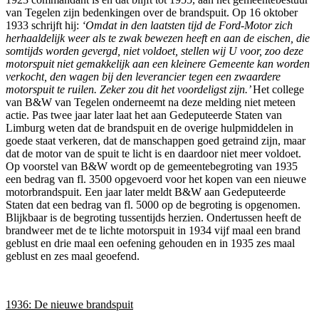
van Tegelen zijn bedenkingen over de brandspuit. Op 16 oktober
1933 schrijft hij:
‘Omdat in den laatsten tijd de Ford-Motor zich
herhaaldelijk weer als te zwak bewezen heeft en aan de eischen, die
somtijds worden gevergd, niet voldoet, stellen wij U voor, zoo deze
motorspuit niet gemakkelijk aan een kleinere Gemeente kan worden
verkocht, den wagen bij den leverancier tegen een zwaardere
motorspuit te ruilen. Zeker zou dit het voordeligst zijn.’
Het college
van B&W van Tegelen onderneemt na deze melding niet meteen
actie. Pas twee jaar later laat het aan Gedeputeerde Staten van
Limburg weten dat de brandspuit en de overige hulpmiddelen in
goede staat verkeren, dat de manschappen goed getraind zijn, maar
dat de motor van de spuit te licht is en daardoor niet meer voldoet.
Op voorstel van B&W wordt op de gemeentebegroting van 1935
een bedrag van fl. 3500 opgevoerd voor het kopen van een nieuwe
motorbrandspuit. Een jaar later meldt B&W aan Gedeputeerde
Staten dat een bedrag van fl. 5000 op de begroting is opgenomen.
Blijkbaar is de begroting tussentijds herzien. Ondertussen heeft de
brandweer met de te lichte motorspuit in 1934 vijf maal een brand
geblust en drie maal een oefening gehouden en in 1935 zes maal
geblust en zes maal geoefend.
1936: De nieuwe brandspuit