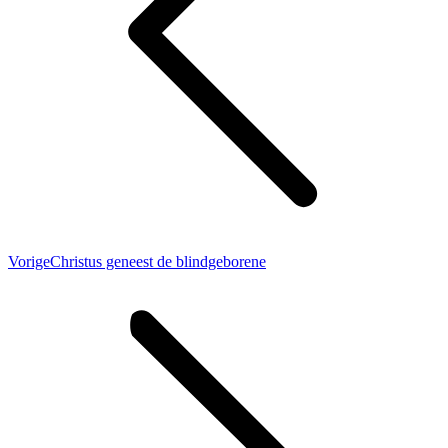
Vorig
Vorige
Christus geneest de blindgeborene
bericht