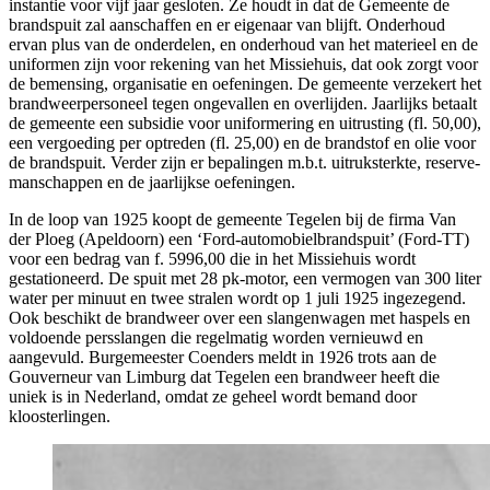
instantie voor vijf jaar gesloten. Ze houdt in dat de Gemeente de
brandspuit zal aanschaffen en er eigenaar van blijft. Onderhoud
ervan plus van de onderdelen, en onderhoud van het materieel en de
uniformen zijn voor rekening van het Missiehuis, dat ook zorgt voor
de bemensing, organisatie en oefeningen. De gemeente verzekert het
brandweerpersoneel tegen ongevallen en overlijden. Jaarlijks betaalt
de gemeente een subsidie voor uniformering en uitrusting (fl. 50,00),
een vergoeding per optreden (fl. 25,00) en de brandstof en olie voor
de brandspuit. Verder zijn er bepalingen m.b.t. uitruksterkte, reserve-
manschappen en de jaarlijkse oefeningen.
In de loop van 1925 koopt de gemeente Tegelen bij de firma Van
der Ploeg (Apeldoorn) een ‘Ford-automobielbrandspuit’ (Ford-TT)
voor een bedrag van f. 5996,00 die in het Missiehuis wordt
gestationeerd. De spuit met 28 pk-motor, een vermogen van 300 liter
water per minuut en twee stralen wordt op 1 juli 1925 ingezegend.
Ook beschikt de brandweer over een slangenwagen met haspels en
voldoende persslangen die regelmatig worden vernieuwd en
aangevuld. Burgemeester Coenders meldt in 1926 trots aan de
Gouverneur van Limburg dat Tegelen een brandweer heeft die
uniek is in Nederland, omdat ze geheel wordt bemand door
kloosterlingen.