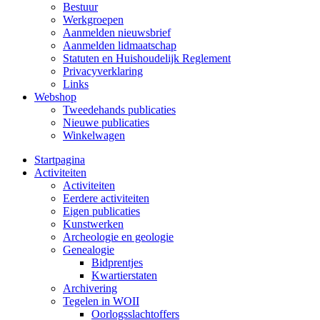
Bestuur
Werkgroepen
Aanmelden nieuwsbrief
Aanmelden lidmaatschap
Statuten en Huishoudelijk Reglement
Privacyverklaring
Links
Webshop
Tweedehands publicaties
Nieuwe publicaties
Winkelwagen
Startpagina
Activiteiten
Activiteiten
Eerdere activiteiten
Eigen publicaties
Kunstwerken
Archeologie en geologie
Genealogie
Bidprentjes
Kwartierstaten
Archivering
Tegelen in WOII
Oorlogsslachtoffers