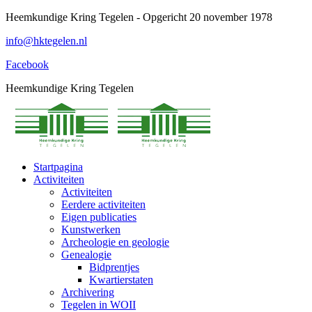
Spring
Heemkundige Kring Tegelen - Opgericht 20 november 1978
naar
info@hktegelen.nl
content
Facebook
Heemkundige Kring Tegelen
Startpagina
Activiteiten
Activiteiten
Eerdere activiteiten
Eigen publicaties
Kunstwerken
Archeologie en geologie
Genealogie
Bidprentjes
Kwartierstaten
Archivering
Tegelen in WOII