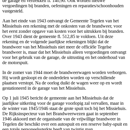
de garage en vertrekken fl. 140,90. Ook worden nieuwe
vergoedingen bij branden, oefeningen en reparaties/schoonhouden
vastgesteld.
Aan het einde van 1943 ontvangt de Gemeente Tegelen van het
Missiehuis een rekening met de onkosten van de brandweer, voor
het eerst zonder opgave van kosten voor het uitrukken bij branden.
Over 1943 dient de gemeente fl. 512,85 te voldoen. Uit deze
rekening en de volgende jaarlijkse rekeningen blijkt dat de
brandweer van het Missiehuis niet meer de officiële Tegelse
brandweer is, maar dat het Missiehuis alleen vergoedingen ontvangt
voor het gebruik van de garage, de uitrusting en het onderhoud van
de motorspuit.
In de zomer van 1944 moet de brandweerwagen worden verborgen.
Hij wordt gesloopt en de onderdelen worden op verschillende
plaatsen verstopt. Na de oorlog duikt de wagen weer op en wordt
gestationeerd in de garage van het Missiehuis.
Op 1 juli 1945 bericht de gemeente aan het Missiehuis dat de
jaarlijkse uitkering voor de garage voorlopig zal vervallen, maar in
de winter van 1945/1946 staat de grote spuit toch bij het Missiehuis.
De Rijksinspecteur van het Brandweerwezen gaat in september
1946 akkoord met de organisatie van de vrijwillige brandweer in
Tegelen die beschikt over een autospuit en een reserve baby-spuit en
een totale personeelssterkte heeft van twintig man.