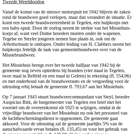
Tweede Wereldoorlog
Vanaf de komst van de nieuwe motorspuit tot 1942 blijven de zaken
rond de brandweer goed verlopen, maar dan verandert de situatie. Er
komt een tweede brandweereenheid in Tegelen, een hulpkorps met
een baby-spuit. Door de oorlog neemt de sterkte van het Missiehuis-
korps af, want veel Duitse broeders moeten onder de wapenen.
Tegelse en Steyler jongeren nemen hun plaats in, ook om de
Arbeitseinsatz
te ontlopen. Onder leiding van H. Clabbers neemt het
hulpkorps feitelijk de taak van gemeentebrandweer over van de
Missiebrandweer.
Het Missiehuis brengt over het tweede halfjaar van 1942 bij de
gemeente nog zeven optredens bij branden (vier maal in Tegelen,
twee maal in Belfeld en een maal in Geleen) in rekening (fl. 554,96)
en met onderhoud van de brandweerauto en de vergoeding voor de
uitrusting erbij betaalt de gemeente fl. 793,67 aan het Missiehuis.
Op 7 januari 1943 stuurt brandweercommandant van Steyl, broeder
Auspicius Birk, de burgemeester van Tegelen een brief met het
voorstel om de overeenkomst uit 1925 te wijzigen, omdat in de
vrijwillige brandweer van het Missiehuis nu ook het personeel van
de luchtbeschermingsdienst is opgenomen. De gemeente gaat
akkoord. Voor de uitrusting zal de gemeente jaarlijks 5% van de
aanschafwaarde ervan betalen (fl. 135,45) en voor het gebruik van