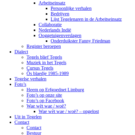
Arbeitseinsatz
Persoonlijke verhalen
Bedrijven
Lijst Tegelenaren in de Arbeitseinsatz
Collaboratie
Nederlands Indië
Ooggetuigenverslagen
Onderduikster Fanny Friedman
Register beroepen
Dialect
Tegels blief Tegels
Muziek in het Tegels
Cursus Tegels
Ôs blaedje 1985-1989
Tegelse verhalen
Foto’s
Heem op Erfgoednet Limburg
Foto’s op onze site
Foto’s op Facebook
Wae wèt wae / woë?
Wae wèt wae / woë? – opgelost
Uit in Tegelen
Contact
Contact
Bestuur