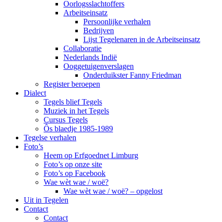
Oorlogsslachtoffers
Arbeitseinsatz
Persoonlijke verhalen
Bedrijven
Lijst Tegelenaren in de Arbeitseinsatz
Collaboratie
Nederlands Indië
Ooggetuigenverslagen
Onderduikster Fanny Friedman
Register beroepen
Dialect
Tegels blief Tegels
Muziek in het Tegels
Cursus Tegels
Ôs blaedje 1985-1989
Tegelse verhalen
Foto’s
Heem op Erfgoednet Limburg
Foto’s op onze site
Foto’s op Facebook
Wae wèt wae / woë?
Wae wèt wae / woë? – opgelost
Uit in Tegelen
Contact
Contact