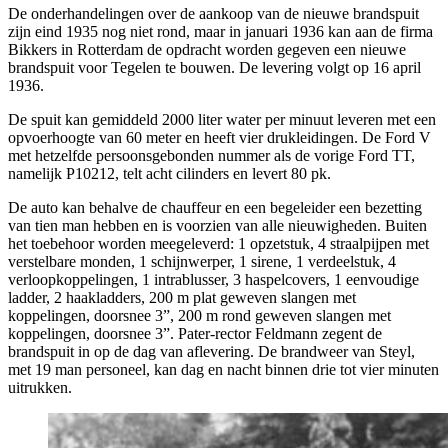
De onderhandelingen over de aankoop van de nieuwe brandspuit
zijn eind 1935 nog niet rond, maar in januari 1936 kan aan de firma
Bikkers in Rotterdam de opdracht worden gegeven een nieuwe
brandspuit voor Tegelen te bouwen. De levering volgt op 16 april
1936.
De spuit kan gemiddeld 2000 liter water per minuut leveren met een
opvoerhoogte van 60 meter en heeft vier drukleidingen. De Ford V
met hetzelfde persoonsgebonden nummer als de vorige Ford TT,
namelijk P10212, telt acht cilinders en levert 80 pk.
De auto kan behalve de chauffeur en een begeleider een bezetting
van tien man hebben en is voorzien van alle nieuwigheden. Buiten
het toebehoor worden meegeleverd: 1 opzetstuk, 4 straalpijpen met
verstelbare monden, 1 schijnwerper, 1 sirene, 1 verdeelstuk, 4
verloopkoppelingen, 1 intrablusser, 3 haspelcovers, 1 eenvoudige
ladder, 2 haakladders, 200 m plat geweven slangen met
koppelingen, doorsnee 3”, 200 m rond geweven slangen met
koppelingen, doorsnee 3”. Pater-rector Feldmann zegent de
brandspuit in op de dag van aflevering. De brandweer van Steyl,
met 19 man personeel, kan dag en nacht binnen drie tot vier minuten
uitrukken.