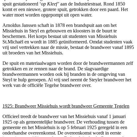
spuit gestationeerd ‘
op Kleef’
aan de Industriestraat. Rond 1850
komt er een nieuwe, grotere spuit, getrokken door een paard. Het
water moet worden opgepompt uit open water.
Arnoldus Janssen schaft in 1878 een brandspuit aan om het
Missiehuis in Steyl en gebouwen en kloosters in de buurt te
beschermen. Het korps bestaat uit studenten van Missiehuis
St.Michaël en wordt in 1885 geüniformeerd. Omdat studenten vaak
vrij snel vertrekken naar de missie, bestaat de brandweer vanaf 1895
uit broeders van het Missiehuis.
De spuit en materiaalwagen worden door de brandweermannen zelf
getrokken en ze rennen naar de brand. De slagvaardige
brandweermannen worden ook bij branden in de omgeving van
Steyl te hulp geroepen. Al vrij snel neemt de Steyler brandweer het
werk van de officiële Tegelse brandweer over.
1925: Brandweer Missiehuis wordt brandweer Gemeente Tegelen
Officieel treedt de brandweer van het Missiehuis vanaf 1 januari
1925 op als gemeentelijke brandweer. De verhouding tussen de
gemeente en het Missiehuis is op 5 februari 1925 geregeld in een
onderhandse overeenkomst. De overeenkomst wordt in eerste