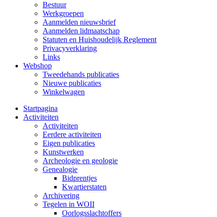
Bestuur
Werkgroepen
Aanmelden nieuwsbrief
Aanmelden lidmaatschap
Statuten en Huishoudelijk Reglement
Privacyverklaring
Links
Webshop
Tweedehands publicaties
Nieuwe publicaties
Winkelwagen
Startpagina
Activiteiten
Activiteiten
Eerdere activiteiten
Eigen publicaties
Kunstwerken
Archeologie en geologie
Genealogie
Bidprentjes
Kwartierstaten
Archivering
Tegelen in WOII
Oorlogsslachtoffers