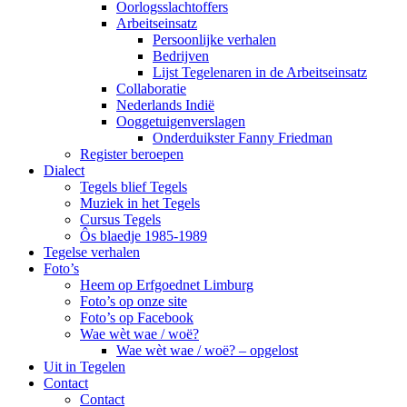
Oorlogsslachtoffers
Arbeitseinsatz
Persoonlijke verhalen
Bedrijven
Lijst Tegelenaren in de Arbeitseinsatz
Collaboratie
Nederlands Indië
Ooggetuigenverslagen
Onderduikster Fanny Friedman
Register beroepen
Dialect
Tegels blief Tegels
Muziek in het Tegels
Cursus Tegels
Ôs blaedje 1985-1989
Tegelse verhalen
Foto’s
Heem op Erfgoednet Limburg
Foto’s op onze site
Foto’s op Facebook
Wae wèt wae / woë?
Wae wèt wae / woë? – opgelost
Uit in Tegelen
Contact
Contact