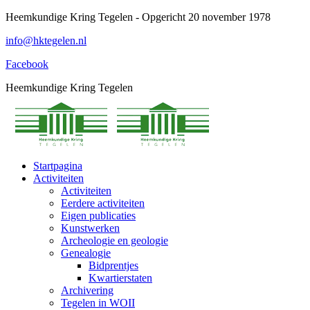
Spring
Heemkundige Kring Tegelen - Opgericht 20 november 1978
naar
info@hktegelen.nl
content
Facebook
Heemkundige Kring Tegelen
Startpagina
Activiteiten
Activiteiten
Eerdere activiteiten
Eigen publicaties
Kunstwerken
Archeologie en geologie
Genealogie
Bidprentjes
Kwartierstaten
Archivering
Tegelen in WOII