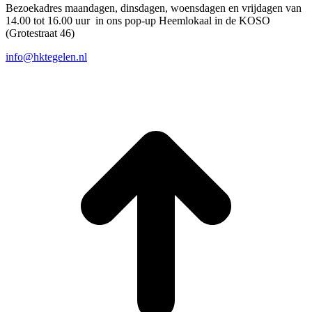
Bezoekadres maandagen, dinsdagen, woensdagen en vrijdagen van
14.00 tot 16.00 uur in ons pop-up Heemlokaal in de KOSO
(Grotestraat 46)
info@hktegelen.nl
T
n
b