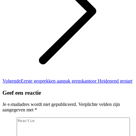
Volgend
Volgende
Eerste gesprekken aanpak grenskantoor Heidenend gestart
bericht
Geef een reactie
Je e-mailadres wordt niet gepubliceerd. Verplichte velden zijn
aangegeven met
*