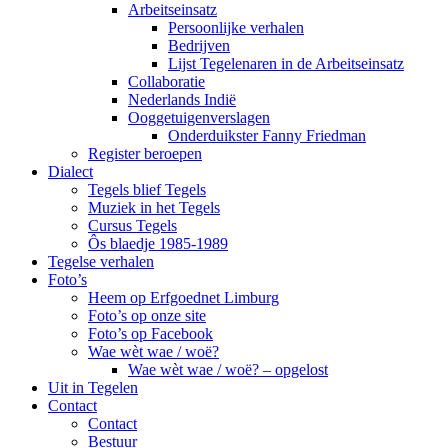
Arbeitseinsatz
Persoonlijke verhalen
Bedrijven
Lijst Tegelenaren in de Arbeitseinsatz
Collaboratie
Nederlands Indië
Ooggetuigenverslagen
Onderduikster Fanny Friedman
Register beroepen
Dialect
Tegels blief Tegels
Muziek in het Tegels
Cursus Tegels
Ôs blaedje 1985-1989
Tegelse verhalen
Foto’s
Heem op Erfgoednet Limburg
Foto’s op onze site
Foto’s op Facebook
Wae wèt wae / woë?
Wae wèt wae / woë? – opgelost
Uit in Tegelen
Contact
Contact
Bestuur