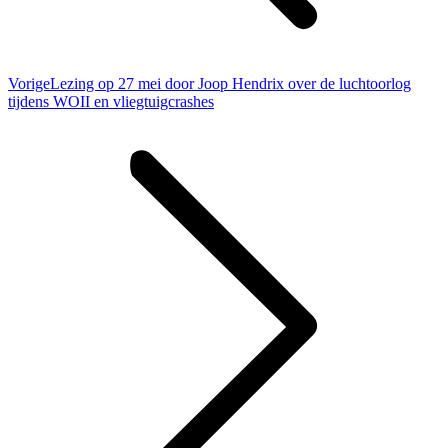
Vorig
Vorige
Lezing op 27 mei door Joop Hendrix over de luchtoorlog
bericht
tijdens WOII en vliegtuigcrashes