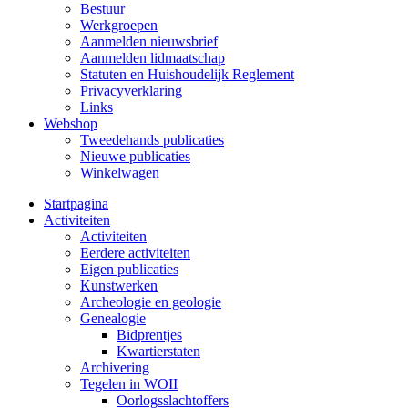
Bestuur
Werkgroepen
Aanmelden nieuwsbrief
Aanmelden lidmaatschap
Statuten en Huishoudelijk Reglement
Privacyverklaring
Links
Webshop
Tweedehands publicaties
Nieuwe publicaties
Winkelwagen
Startpagina
Activiteiten
Activiteiten
Eerdere activiteiten
Eigen publicaties
Kunstwerken
Archeologie en geologie
Genealogie
Bidprentjes
Kwartierstaten
Archivering
Tegelen in WOII
Oorlogsslachtoffers