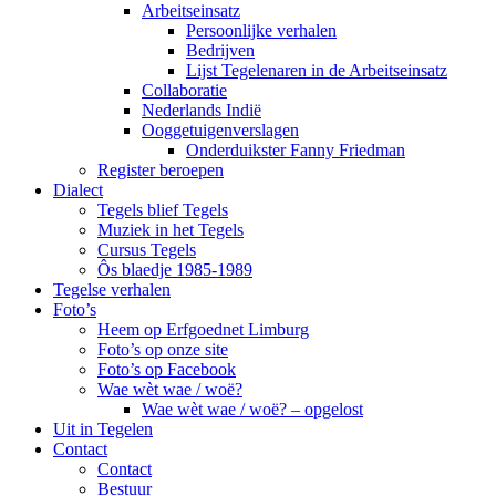
Arbeitseinsatz
Persoonlijke verhalen
Bedrijven
Lijst Tegelenaren in de Arbeitseinsatz
Collaboratie
Nederlands Indië
Ooggetuigenverslagen
Onderduikster Fanny Friedman
Register beroepen
Dialect
Tegels blief Tegels
Muziek in het Tegels
Cursus Tegels
Ôs blaedje 1985-1989
Tegelse verhalen
Foto’s
Heem op Erfgoednet Limburg
Foto’s op onze site
Foto’s op Facebook
Wae wèt wae / woë?
Wae wèt wae / woë? – opgelost
Uit in Tegelen
Contact
Contact
Bestuur