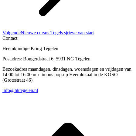
Volgend
Volgende
Nieuwe cursus Tegels sjrieve van start
bericht
Contact
Heemkundige Kring Tegelen
Postadres: Bongerdstraat 6, 5931 NG Tegelen
Bezoekadres maandagen, dinsdagen, woensdagen en vrijdagen van
14.00 tot 16.00 uur in ons pop-up Heemlokaal in de KOSO
(Grotestraat 46)
info@hktegelen.nl
T
n
b