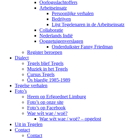
Oorlogsslachtoffers
Arbeitseinsatz
Persoonlijke verhalen
Bedrijven
Lijst Tegelenaren in de Arbeitseinsatz
Collaboratie
Nederlands Indië
Ooggetuigenverslagen
Onderduikster Fanny Friedman
Register beroepen
Dialect
Tegels blief Tegels
Muziek in het Tegels
Cursus Tegels
Ôs blaedje 1985-1989
Tegelse verhalen
Foto’s
Heem op Erfgoednet Limburg
Foto’s op onze site
Foto’s op Facebook
Wae wèt wae / woë?
Wae wèt wae / woë? – opgelost
Uit in Tegelen
Contact
Contact