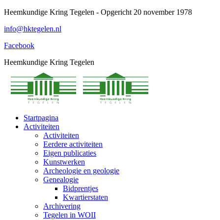
Spring
Heemkundige Kring Tegelen - Opgericht 20 november 1978
naar
info@hktegelen.nl
content
Facebook
Heemkundige Kring Tegelen
Startpagina
Activiteiten
Activiteiten
Eerdere activiteiten
Eigen publicaties
Kunstwerken
Archeologie en geologie
Genealogie
Bidprentjes
Kwartierstaten
Archivering
Tegelen in WOII