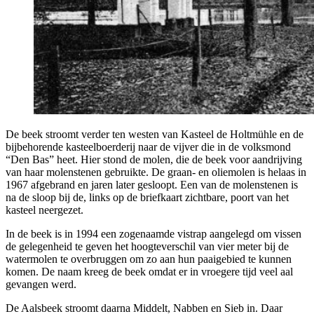
De beek stroomt verder ten westen van Kasteel de Holtmühle en de
bijbehorende kasteelboerderij naar de vijver die in de volksmond
“Den Bas” heet. Hier stond de molen, die de beek voor aandrijving
van haar molenstenen gebruikte. De graan- en oliemolen is helaas in
1967 afgebrand en jaren later gesloopt. Een van de molenstenen is
na de sloop bij de, links op de briefkaart zichtbare, poort van het
kasteel neergezet.
In de beek is in 1994 een zogenaamde vistrap aangelegd om vissen
de gelegenheid te geven het hoogteverschil van vier meter bij de
watermolen te overbruggen om zo aan hun paaigebied te kunnen
komen. De naam kreeg de beek omdat er in vroegere tijd veel aal
gevangen werd.
De Aalsbeek stroomt daarna Middelt, Nabben en Sieb in. Daar