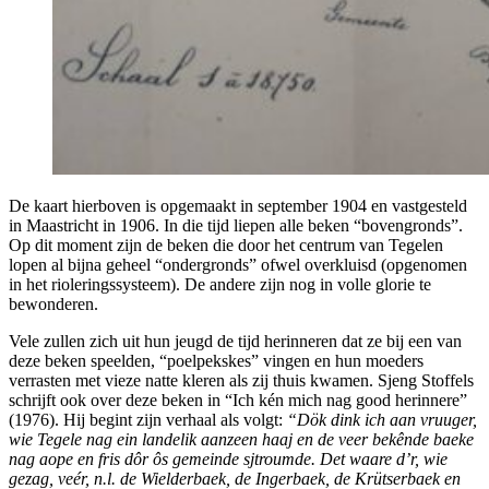
De kaart hierboven is opgemaakt in september 1904 en vastgesteld
in Maastricht in 1906. In die tijd liepen alle beken “bovengronds”.
Op dit moment zijn de beken die door het centrum van Tegelen
lopen al bijna geheel “ondergronds” ofwel overkluisd (opgenomen
in het rioleringssysteem). De andere zijn nog in volle glorie te
bewonderen.
Vele zullen zich uit hun jeugd de tijd herinneren dat ze bij een van
deze beken speelden, “poelpekskes” vingen en hun moeders
verrasten met vieze natte kleren als zij thuis kwamen. Sjeng Stoffels
schrijft ook over deze beken in “Ich kén mich nag good herinnere”
(1976). Hij begint zijn verhaal als volgt:
“Dök dink ich aan vruuger,
wie Tegele nag ein landelik aanzeen haaj en de veer bekênde baeke
nag aope en fris dôr ôs gemeinde sjtroumde. Det waare d’r, wie
gezag, veér, n.l. de Wielderbaek, de Ingerbaek, de Krütserbaek en