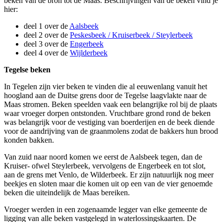
beken van de bron tot de Maas. Beschrijvingen van de beken vind je
hier:
deel 1 over de
Aalsbeek
deel 2 over de
Peskesbeek / Kruiserbeek / Steylerbeek
deel 3 over de
Engerbeek
deel 4 over de
Wijlderbeek
Tegelse beken
In Tegelen zijn vier beken te vinden die al eeuwenlang vanuit het
hoogland aan de Duitse grens door de Tegelse laagvlakte naar de
Maas stromen. Beken speelden vaak een belangrijke rol bij de plaats
waar vroeger dorpen ontstonden. Vruchtbare grond rond de beken
was belangrijk voor de vestiging van boerderijen en de beek diende
voor de aandrijving van de graanmolens zodat de bakkers hun brood
konden bakken.
Van zuid naar noord komen we eerst de Aalsbeek tegen, dan de
Kruiser- ofwel Steylerbeek, vervolgens de Engerbeek en tot slot,
aan de grens met Venlo, de Wilderbeek. Er zijn natuurlijk nog meer
beekjes en sloten maar die komen uit op een van de vier genoemde
beken die uiteindelijk de Maas bereiken.
Vroeger werden in een zogenaamde legger van elke gemeente de
ligging van alle beken vastgelegd in waterlossingskaarten. De