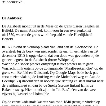
de Aolsbaek”.
De Aalsbeek
De Aalsbeek mondt uit in de Maas op de grens tussen Tegelen en
Belfeld. De naam Aalsbeek komt voor in een overeenkomst
uit 1550, waarin de grens wordt bepaald van de Heerlijkheid
Belfeld.
In 1630 vond de verkoop plaats van land aan de
Daelsbeeck
. De
oversteek bij de beek was niet zonder gevaar. In een akte van 19
december 1815 is opgetekend, dat een dode was gevonden bij de
gemeentegrens in de Aalsbeek (bron: Wikipedia).
Waar de Aalsbeek precies ontspringt is niet precies na te gaan.
Waarschijnlijk ergens op de zogenaamde “Maalbeeekerhöhe” op de
grens van Belfeld en Duitsland. Op Google-Maps is de beek pas
eerst te zien vlak bij de kruising van de Molenbeekweg en Aan de
Loerdijk. Zij stroomt dan in noordelijke richting en slaat linksaf naar
de Steijlrandweg en dan bij de Snelle Sprong linksaf langs de
Bakenbosweg. Hier mondt zij uit in “de Bas”, één van de twee
vijvers bij kasteel de Holtmühle.
Op de eerste kadastrale kaarten van rond 1840 (terug te vinden op