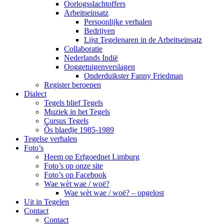
Oorlogsslachtoffers
Arbeitseinsatz
Persoonlijke verhalen
Bedrijven
Lijst Tegelenaren in de Arbeitseinsatz
Collaboratie
Nederlands Indië
Ooggetuigenverslagen
Onderduikster Fanny Friedman
Register beroepen
Dialect
Tegels blief Tegels
Muziek in het Tegels
Cursus Tegels
Ôs blaedje 1985-1989
Tegelse verhalen
Foto’s
Heem op Erfgoednet Limburg
Foto’s op onze site
Foto’s op Facebook
Wae wèt wae / woë?
Wae wèt wae / woë? – opgelost
Uit in Tegelen
Contact
Contact