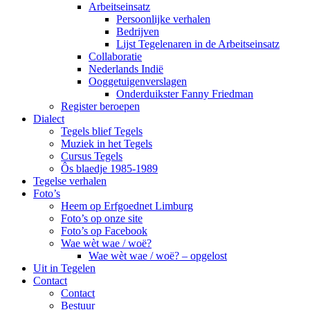
Arbeitseinsatz
Persoonlijke verhalen
Bedrijven
Lijst Tegelenaren in de Arbeitseinsatz
Collaboratie
Nederlands Indië
Ooggetuigenverslagen
Onderduikster Fanny Friedman
Register beroepen
Dialect
Tegels blief Tegels
Muziek in het Tegels
Cursus Tegels
Ôs blaedje 1985-1989
Tegelse verhalen
Foto’s
Heem op Erfgoednet Limburg
Foto’s op onze site
Foto’s op Facebook
Wae wèt wae / woë?
Wae wèt wae / woë? – opgelost
Uit in Tegelen
Contact
Contact
Bestuur