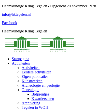
Spring
Heemkundige Kring Tegelen - Opgericht 20 november 1978
naar
info@hktegelen.nl
content
Facebook
Heemkundige Kring Tegelen
Startpagina
Activiteiten
Activiteiten
Eerdere activiteiten
Eigen publicaties
Kunstwerken
Archeologie en geologie
Genealogie
Bidprentjes
Kwartierstaten
Archivering
Tegelen in WOII