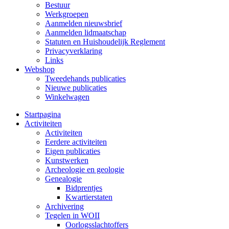
Bestuur
Werkgroepen
Aanmelden nieuwsbrief
Aanmelden lidmaatschap
Statuten en Huishoudelijk Reglement
Privacyverklaring
Links
Webshop
Tweedehands publicaties
Nieuwe publicaties
Winkelwagen
Startpagina
Activiteiten
Activiteiten
Eerdere activiteiten
Eigen publicaties
Kunstwerken
Archeologie en geologie
Genealogie
Bidprentjes
Kwartierstaten
Archivering
Tegelen in WOII
Oorlogsslachtoffers