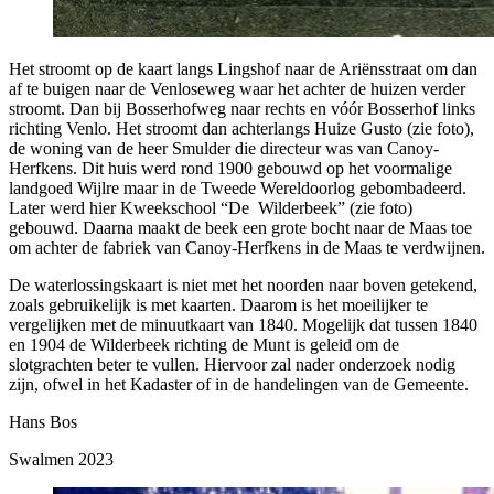
Het stroomt op de kaart langs Lingshof naar de Ariënsstraat om dan
af te buigen naar de Venloseweg waar het achter de huizen verder
stroomt. Dan bij Bosserhofweg naar rechts en vóór Bosserhof links
richting Venlo. Het stroomt dan achterlangs Huize Gusto (zie foto),
de woning van de heer Smulder die directeur was van Canoy-
Herfkens. Dit huis werd rond 1900 gebouwd op het voormalige
landgoed Wijlre maar in de Tweede Wereldoorlog gebombadeerd.
Later werd hier Kweekschool “De Wilderbeek” (zie foto)
gebouwd. Daarna maakt de beek een grote bocht naar de Maas toe
om achter de fabriek van Canoy-Herfkens in de Maas te verdwijnen.
De waterlossingskaart is niet met het noorden naar boven getekend,
zoals gebruikelijk is met kaarten. Daarom is het moeilijker te
vergelijken met de minuutkaart van 1840. Mogelijk dat tussen 1840
en 1904 de Wilderbeek richting de Munt is geleid om de
slotgrachten beter te vullen. Hiervoor zal nader onderzoek nodig
zijn, ofwel in het Kadaster of in de handelingen van de Gemeente.
Hans Bos
Swalmen 2023