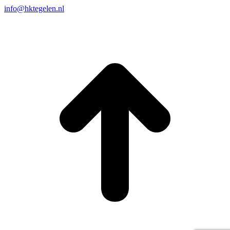
info@hktegelen.nl
T
n
b