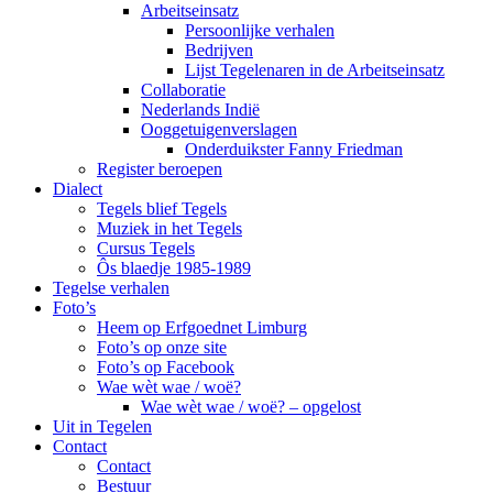
Arbeitseinsatz
Persoonlijke verhalen
Bedrijven
Lijst Tegelenaren in de Arbeitseinsatz
Collaboratie
Nederlands Indië
Ooggetuigenverslagen
Onderduikster Fanny Friedman
Register beroepen
Dialect
Tegels blief Tegels
Muziek in het Tegels
Cursus Tegels
Ôs blaedje 1985-1989
Tegelse verhalen
Foto’s
Heem op Erfgoednet Limburg
Foto’s op onze site
Foto’s op Facebook
Wae wèt wae / woë?
Wae wèt wae / woë? – opgelost
Uit in Tegelen
Contact
Contact
Bestuur