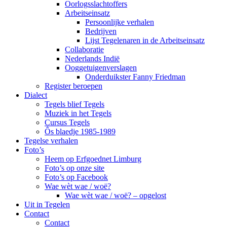
Oorlogsslachtoffers
Arbeitseinsatz
Persoonlijke verhalen
Bedrijven
Lijst Tegelenaren in de Arbeitseinsatz
Collaboratie
Nederlands Indië
Ooggetuigenverslagen
Onderduikster Fanny Friedman
Register beroepen
Dialect
Tegels blief Tegels
Muziek in het Tegels
Cursus Tegels
Ôs blaedje 1985-1989
Tegelse verhalen
Foto’s
Heem op Erfgoednet Limburg
Foto’s op onze site
Foto’s op Facebook
Wae wèt wae / woë?
Wae wèt wae / woë? – opgelost
Uit in Tegelen
Contact
Contact