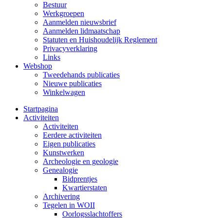
Bestuur
Werkgroepen
Aanmelden nieuwsbrief
Aanmelden lidmaatschap
Statuten en Huishoudelijk Reglement
Privacyverklaring
Links
Webshop
Tweedehands publicaties
Nieuwe publicaties
Winkelwagen
Startpagina
Activiteiten
Activiteiten
Eerdere activiteiten
Eigen publicaties
Kunstwerken
Archeologie en geologie
Genealogie
Bidprentjes
Kwartierstaten
Archivering
Tegelen in WOII
Oorlogsslachtoffers