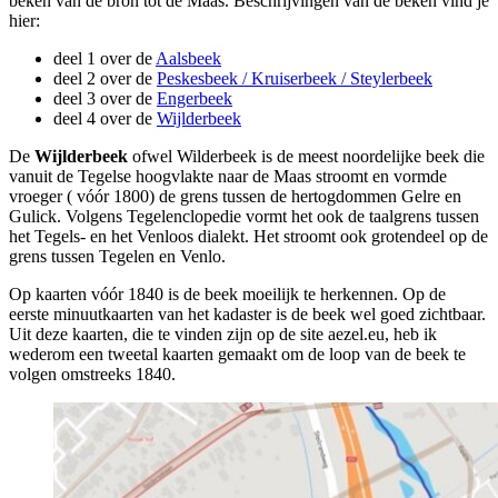
beken van de bron tot de Maas. Beschrijvingen van de beken vind je
hier:
deel 1 over de
Aalsbeek
deel 2 over de
Peskesbeek / Kruiserbeek / Steylerbeek
deel 3 over de
Engerbeek
deel 4 over de
Wijlderbeek
De
Wijlderbeek
ofwel Wilderbeek is de meest noordelijke beek die
vanuit de Tegelse hoogvlakte naar de Maas stroomt en vormde
vroeger ( vóór 1800) de grens tussen de hertogdommen Gelre en
Gulick. Volgens Tegelenclopedie vormt het ook de taalgrens tussen
het Tegels- en het Venloos dialekt. Het stroomt ook grotendeel op de
grens tussen Tegelen en Venlo.
Op kaarten vóór 1840 is de beek moeilijk te herkennen. Op de
eerste minuutkaarten van het kadaster is de beek wel goed zichtbaar.
Uit deze kaarten, die te vinden zijn op de site aezel.eu, heb ik
wederom een tweetal kaarten gemaakt om de loop van de beek te
volgen omstreeks 1840.