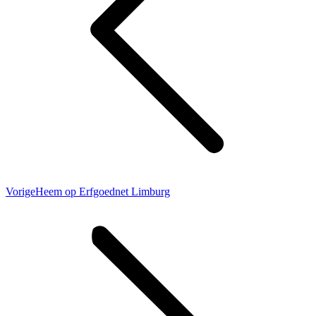
Vorig
Vorige
Heem op Erfgoednet Limburg
bericht