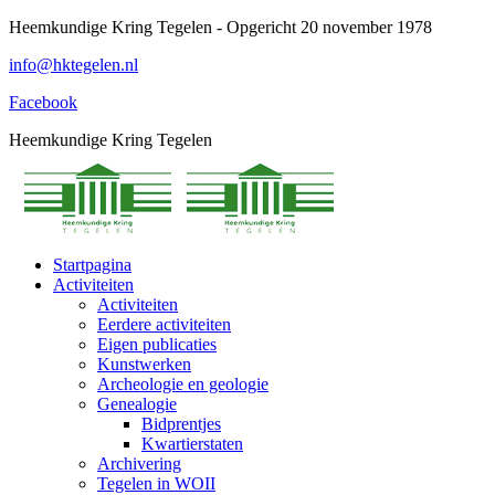
Spring
Heemkundige Kring Tegelen - Opgericht 20 november 1978
naar
info@hktegelen.nl
content
Facebook
Heemkundige Kring Tegelen
Startpagina
Activiteiten
Activiteiten
Eerdere activiteiten
Eigen publicaties
Kunstwerken
Archeologie en geologie
Genealogie
Bidprentjes
Kwartierstaten
Archivering
Tegelen in WOII