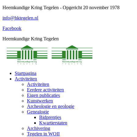
Spring
Heemkundige Kring Tegelen - Opgericht 20 november 1978
naar
info@hktegelen.nl
content
Facebook
Heemkundige Kring Tegelen
Startpagina
Activiteiten
Activiteiten
Eerdere activiteiten
Eigen publicaties
Kunstwerken
Archeologie en geologie
Genealogie
Bidprentjes
Kwartierstaten
Archivering
Tegelen in WOII