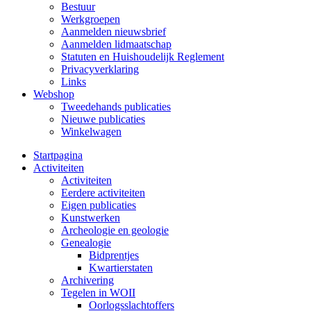
Bestuur
Werkgroepen
Aanmelden nieuwsbrief
Aanmelden lidmaatschap
Statuten en Huishoudelijk Reglement
Privacyverklaring
Links
Webshop
Tweedehands publicaties
Nieuwe publicaties
Winkelwagen
Startpagina
Activiteiten
Activiteiten
Eerdere activiteiten
Eigen publicaties
Kunstwerken
Archeologie en geologie
Genealogie
Bidprentjes
Kwartierstaten
Archivering
Tegelen in WOII
Oorlogsslachtoffers