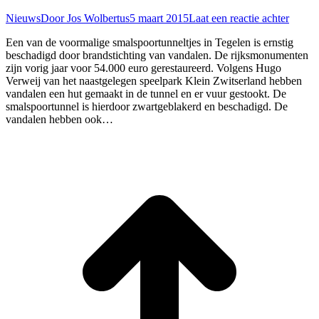
Nieuws
Door
Jos Wolbertus
5 maart 2015
Laat een reactie achter
Een van de voormalige smalspoortunneltjes in Tegelen is ernstig
beschadigd door brandstichting van vandalen. De rijksmonumenten
zijn vorig jaar voor 54.000 euro gerestaureerd. Volgens Hugo
Verweij van het naastgelegen speelpark Klein Zwitserland hebben
vandalen een hut gemaakt in de tunnel en er vuur gestookt. De
smalspoortunnel is hierdoor zwartgeblakerd en beschadigd. De
vandalen hebben ook…
T
n
b