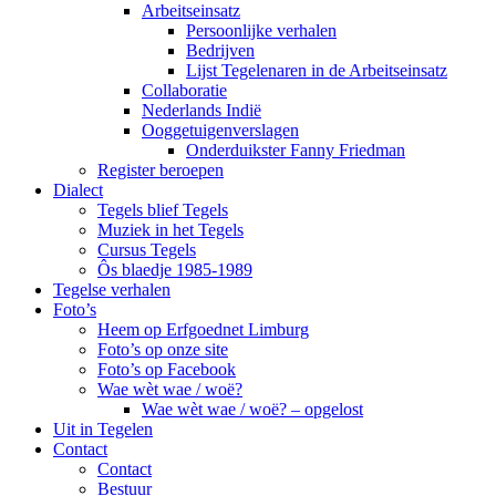
Arbeitseinsatz
Persoonlijke verhalen
Bedrijven
Lijst Tegelenaren in de Arbeitseinsatz
Collaboratie
Nederlands Indië
Ooggetuigenverslagen
Onderduikster Fanny Friedman
Register beroepen
Dialect
Tegels blief Tegels
Muziek in het Tegels
Cursus Tegels
Ôs blaedje 1985-1989
Tegelse verhalen
Foto’s
Heem op Erfgoednet Limburg
Foto’s op onze site
Foto’s op Facebook
Wae wèt wae / woë?
Wae wèt wae / woë? – opgelost
Uit in Tegelen
Contact
Contact
Bestuur