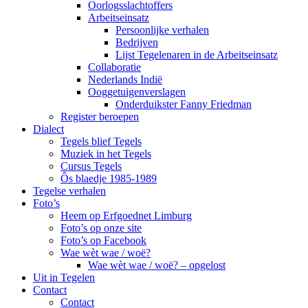
Oorlogsslachtoffers
Arbeitseinsatz
Persoonlijke verhalen
Bedrijven
Lijst Tegelenaren in de Arbeitseinsatz
Collaboratie
Nederlands Indië
Ooggetuigenverslagen
Onderduikster Fanny Friedman
Register beroepen
Dialect
Tegels blief Tegels
Muziek in het Tegels
Cursus Tegels
Ôs blaedje 1985-1989
Tegelse verhalen
Foto’s
Heem op Erfgoednet Limburg
Foto’s op onze site
Foto’s op Facebook
Wae wèt wae / woë?
Wae wèt wae / woë? – opgelost
Uit in Tegelen
Contact
Contact