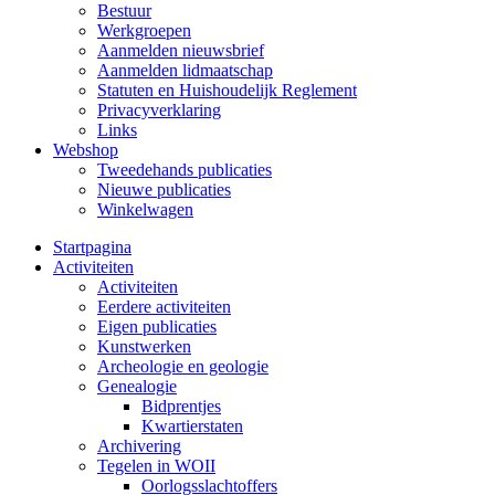
Bestuur
Werkgroepen
Aanmelden nieuwsbrief
Aanmelden lidmaatschap
Statuten en Huishoudelijk Reglement
Privacyverklaring
Links
Webshop
Tweedehands publicaties
Nieuwe publicaties
Winkelwagen
Startpagina
Activiteiten
Activiteiten
Eerdere activiteiten
Eigen publicaties
Kunstwerken
Archeologie en geologie
Genealogie
Bidprentjes
Kwartierstaten
Archivering
Tegelen in WOII
Oorlogsslachtoffers