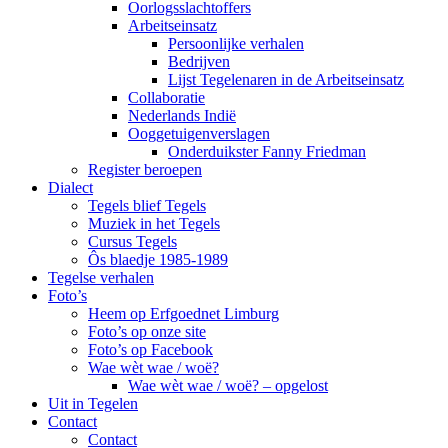
Oorlogsslachtoffers
Arbeitseinsatz
Persoonlijke verhalen
Bedrijven
Lijst Tegelenaren in de Arbeitseinsatz
Collaboratie
Nederlands Indië
Ooggetuigenverslagen
Onderduikster Fanny Friedman
Register beroepen
Dialect
Tegels blief Tegels
Muziek in het Tegels
Cursus Tegels
Ôs blaedje 1985-1989
Tegelse verhalen
Foto’s
Heem op Erfgoednet Limburg
Foto’s op onze site
Foto’s op Facebook
Wae wèt wae / woë?
Wae wèt wae / woë? – opgelost
Uit in Tegelen
Contact
Contact