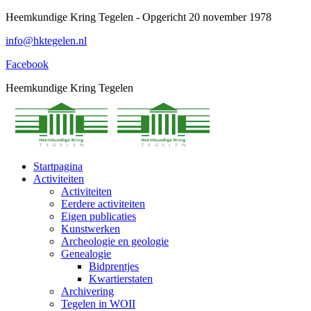
Spring
Heemkundige Kring Tegelen - Opgericht 20 november 1978
naar
info@hktegelen.nl
content
Facebook
Heemkundige Kring Tegelen
Startpagina
Activiteiten
Activiteiten
Eerdere activiteiten
Eigen publicaties
Kunstwerken
Archeologie en geologie
Genealogie
Bidprentjes
Kwartierstaten
Archivering
Tegelen in WOII