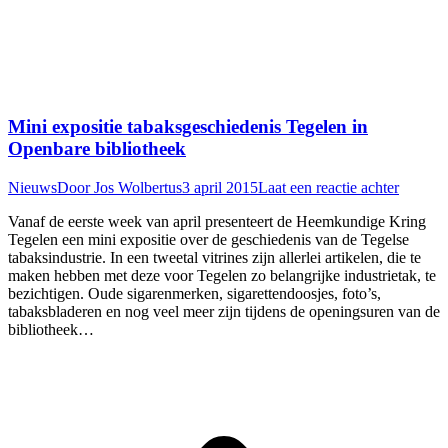
Mini expositie tabaksgeschiedenis Tegelen in
Openbare bibliotheek
Nieuws
Door
Jos Wolbertus
3 april 2015
Laat een reactie achter
Vanaf de eerste week van april presenteert de Heemkundige Kring
Tegelen een mini expositie over de geschiedenis van de Tegelse
tabaksindustrie. In een tweetal vitrines zijn allerlei artikelen, die te
maken hebben met deze voor Tegelen zo belangrijke industrietak, te
bezichtigen. Oude sigarenmerken, sigarettendoosjes, foto’s,
tabaksbladeren en nog veel meer zijn tijdens de openingsuren van de
bibliotheek…
T
n
b