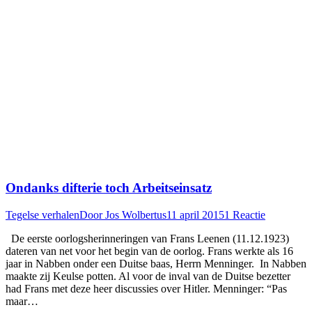
Ondanks difterie toch Arbeitseinsatz
Tegelse verhalen
Door
Jos Wolbertus
11 april 2015
1 Reactie
De eerste oorlogsherinneringen van Frans Leenen (11.12.1923)
dateren van net voor het begin van de oorlog. Frans werkte als 16
jaar in Nabben onder een Duitse baas, Herrn Menninger. In Nabben
maakte zij Keulse potten. Al voor de inval van de Duitse bezetter
had Frans met deze heer discussies over Hitler. Menninger: “Pas
maar…