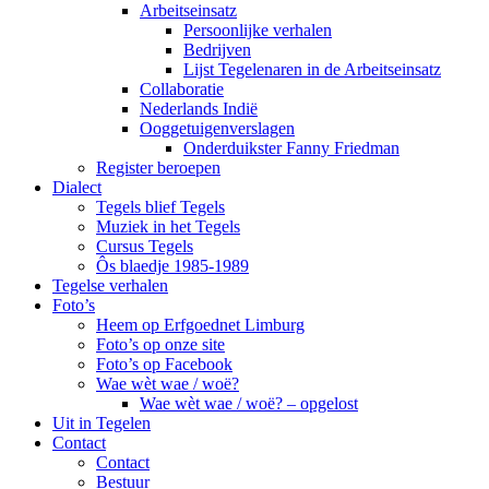
Arbeitseinsatz
Persoonlijke verhalen
Bedrijven
Lijst Tegelenaren in de Arbeitseinsatz
Collaboratie
Nederlands Indië
Ooggetuigenverslagen
Onderduikster Fanny Friedman
Register beroepen
Dialect
Tegels blief Tegels
Muziek in het Tegels
Cursus Tegels
Ôs blaedje 1985-1989
Tegelse verhalen
Foto’s
Heem op Erfgoednet Limburg
Foto’s op onze site
Foto’s op Facebook
Wae wèt wae / woë?
Wae wèt wae / woë? – opgelost
Uit in Tegelen
Contact
Contact
Bestuur