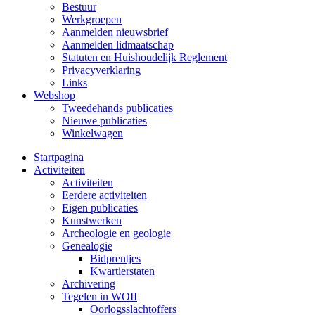
Bestuur
Werkgroepen
Aanmelden nieuwsbrief
Aanmelden lidmaatschap
Statuten en Huishoudelijk Reglement
Privacyverklaring
Links
Webshop
Tweedehands publicaties
Nieuwe publicaties
Winkelwagen
Startpagina
Activiteiten
Activiteiten
Eerdere activiteiten
Eigen publicaties
Kunstwerken
Archeologie en geologie
Genealogie
Bidprentjes
Kwartierstaten
Archivering
Tegelen in WOII
Oorlogsslachtoffers