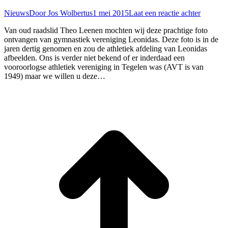
Nieuws
Door
Jos Wolbertus
1 mei 2015
Laat een reactie achter
Van oud raadslid Theo Leenen mochten wij deze prachtige foto
ontvangen van gymnastiek vereniging Leonidas. Deze foto is in de
jaren dertig genomen en zou de athletiek afdeling van Leonidas
afbeelden. Ons is verder niet bekend of er inderdaad een
vooroorlogse athletiek vereniging in Tegelen was (AVT is van
1949) maar we willen u deze…
T
n
b