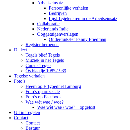
Arbeitseinsatz
Persoonlijke verhalen
Bedrijven
Lijst Tegelenaren in de Arbeitseinsatz
Collaboratie
Nederlands Indië
Ooggetuigenverslagen
Onderduikster Fanny Friedman
Register beroepen
Dialect
Tegels blief Tegels
Muziek in het Tegels
Cursus Tegels
Ôs blaedje 1985-1989
Tegelse verhalen
Foto’s
Heem op Erfgoednet Limburg
Foto’s op onze site
Foto’s op Facebook
Wae wèt wae / woë?
Wae wèt wae / woë? – opgelost
Uit in Tegelen
Contact
Contact
Bestuur