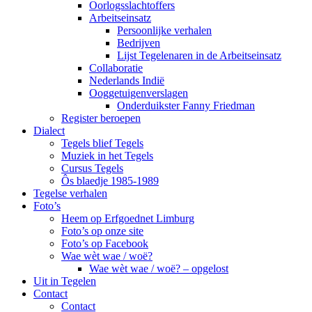
Oorlogsslachtoffers
Arbeitseinsatz
Persoonlijke verhalen
Bedrijven
Lijst Tegelenaren in de Arbeitseinsatz
Collaboratie
Nederlands Indië
Ooggetuigenverslagen
Onderduikster Fanny Friedman
Register beroepen
Dialect
Tegels blief Tegels
Muziek in het Tegels
Cursus Tegels
Ôs blaedje 1985-1989
Tegelse verhalen
Foto’s
Heem op Erfgoednet Limburg
Foto’s op onze site
Foto’s op Facebook
Wae wèt wae / woë?
Wae wèt wae / woë? – opgelost
Uit in Tegelen
Contact
Contact