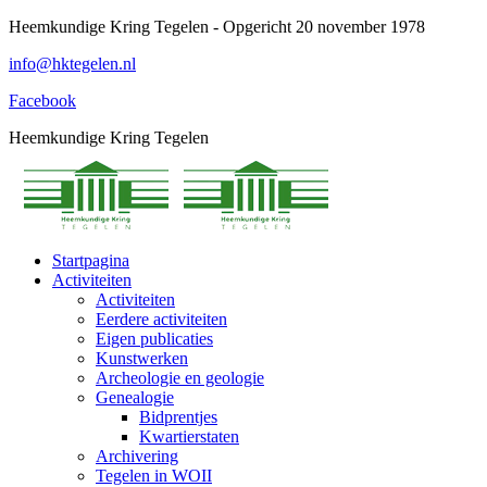
Spring
Heemkundige Kring Tegelen - Opgericht 20 november 1978
naar
info@hktegelen.nl
content
Facebook
Heemkundige Kring Tegelen
Startpagina
Activiteiten
Activiteiten
Eerdere activiteiten
Eigen publicaties
Kunstwerken
Archeologie en geologie
Genealogie
Bidprentjes
Kwartierstaten
Archivering
Tegelen in WOII