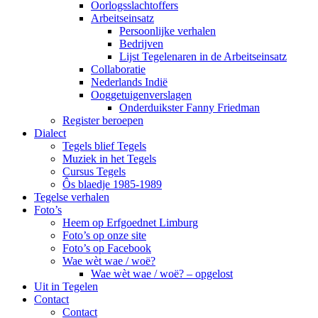
Oorlogsslachtoffers
Arbeitseinsatz
Persoonlijke verhalen
Bedrijven
Lijst Tegelenaren in de Arbeitseinsatz
Collaboratie
Nederlands Indië
Ooggetuigenverslagen
Onderduikster Fanny Friedman
Register beroepen
Dialect
Tegels blief Tegels
Muziek in het Tegels
Cursus Tegels
Ôs blaedje 1985-1989
Tegelse verhalen
Foto’s
Heem op Erfgoednet Limburg
Foto’s op onze site
Foto’s op Facebook
Wae wèt wae / woë?
Wae wèt wae / woë? – opgelost
Uit in Tegelen
Contact
Contact