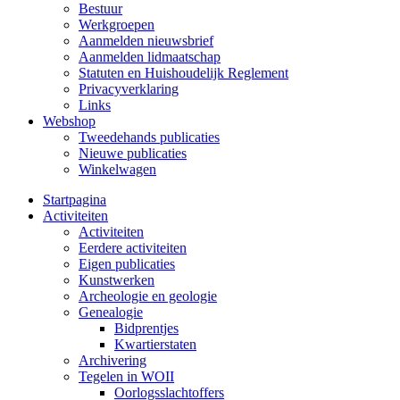
Bestuur
Werkgroepen
Aanmelden nieuwsbrief
Aanmelden lidmaatschap
Statuten en Huishoudelijk Reglement
Privacyverklaring
Links
Webshop
Tweedehands publicaties
Nieuwe publicaties
Winkelwagen
Startpagina
Activiteiten
Activiteiten
Eerdere activiteiten
Eigen publicaties
Kunstwerken
Archeologie en geologie
Genealogie
Bidprentjes
Kwartierstaten
Archivering
Tegelen in WOII
Oorlogsslachtoffers