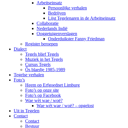
Arbeitseinsatz
Persoonlijke verhalen
Bedrijven
Lijst Tegelenaren in de Arbeitseinsatz
Collaboratie
Nederlands Indië
Ooggetuigenverslagen
Onderduikster Fanny Friedman
Register beroepen
Dialect
Tegels blief Tegels
Muziek in het Tegels
Cursus Tegels
Ôs blaedje 1985-1989
Tegelse verhalen
Foto’s
Heem op Erfgoednet Limburg
Foto’s op onze site
Foto’s op Facebook
Wae wèt wae / woë?
Wae wèt wae / woë? – opgelost
Uit in Tegelen
Contact
Contact
Bestuur