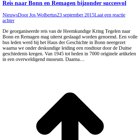
Reis naar Bonn en Remagen bijzonder succesvol
Nieuws
Door
Jos Wolbertus
23 september 2015
Laat een reactie
achter
De georganiseerde reis van de Heemkundige Kring Tegelen naar
Bonn en Remagen mag uiterst geslaagd worden genoemd. Een volle
bus leden werd bij het Haus der Geschichte in Bonn neergezet
waarna we onder deskundige leiding een rondtour door de Duitse
geschiedenis kregen. Van 1945 tot heden in 7000 originele artikelen
in een overweldigend museum. Daarna…
T
n
b