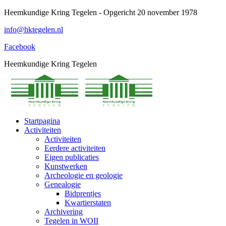
Spring
Heemkundige Kring Tegelen - Opgericht 20 november 1978
naar
info@hktegelen.nl
content
Facebook
Heemkundige Kring Tegelen
Startpagina
Activiteiten
Activiteiten
Eerdere activiteiten
Eigen publicaties
Kunstwerken
Archeologie en geologie
Genealogie
Bidprentjes
Kwartierstaten
Archivering
Tegelen in WOII