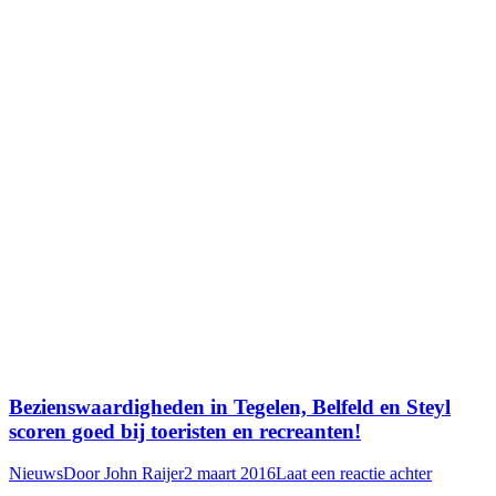
Bezienswaardigheden in Tegelen, Belfeld en Steyl
scoren goed bij toeristen en recreanten!
Nieuws
Door
John Raijer
2 maart 2016
Laat een reactie achter