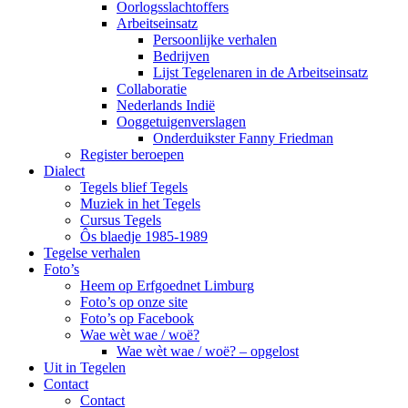
Oorlogsslachtoffers
Arbeitseinsatz
Persoonlijke verhalen
Bedrijven
Lijst Tegelenaren in de Arbeitseinsatz
Collaboratie
Nederlands Indië
Ooggetuigenverslagen
Onderduikster Fanny Friedman
Register beroepen
Dialect
Tegels blief Tegels
Muziek in het Tegels
Cursus Tegels
Ôs blaedje 1985-1989
Tegelse verhalen
Foto’s
Heem op Erfgoednet Limburg
Foto’s op onze site
Foto’s op Facebook
Wae wèt wae / woë?
Wae wèt wae / woë? – opgelost
Uit in Tegelen
Contact
Contact