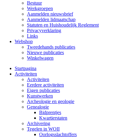
Bestuur
Werkgroepen
Aanmelden nieuwsbrief
Aanmelden lidmaatschap
Statuten en Huishoudelijk Reglement
Privacyverklaring
Links
Webshop
Tweedehands publicaties
Nieuwe publicaties
Winkelwagen
Startpagina
Activiteiten
Activiteiten
Eerdere activiteiten
Eigen publicaties
Kunstwerken
Archeologie en geologie
Genealogie
Bidprentjes
Kwartierstaten
Archivering
Tegelen in WOII
Oorlogsslachtoffers