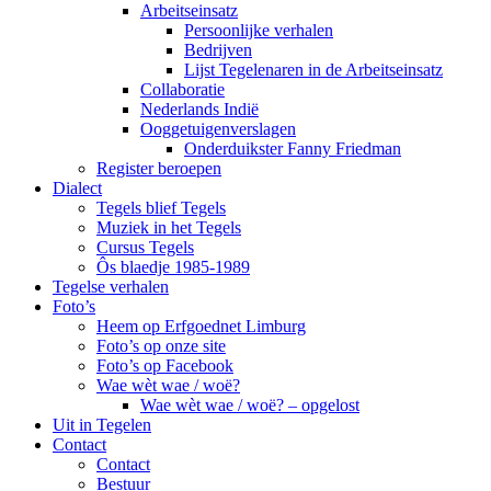
Arbeitseinsatz
Persoonlijke verhalen
Bedrijven
Lijst Tegelenaren in de Arbeitseinsatz
Collaboratie
Nederlands Indië
Ooggetuigenverslagen
Onderduikster Fanny Friedman
Register beroepen
Dialect
Tegels blief Tegels
Muziek in het Tegels
Cursus Tegels
Ôs blaedje 1985-1989
Tegelse verhalen
Foto’s
Heem op Erfgoednet Limburg
Foto’s op onze site
Foto’s op Facebook
Wae wèt wae / woë?
Wae wèt wae / woë? – opgelost
Uit in Tegelen
Contact
Contact
Bestuur