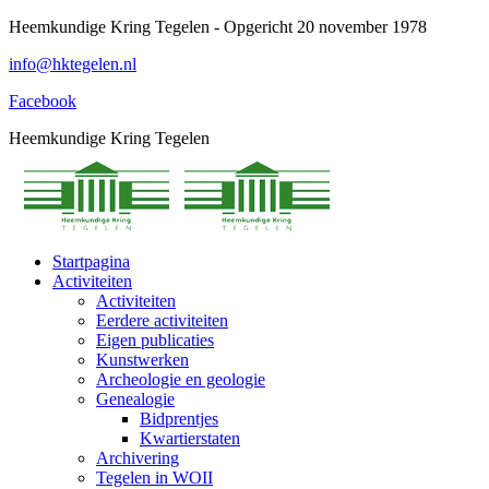
Spring
Heemkundige Kring Tegelen - Opgericht 20 november 1978
naar
info@hktegelen.nl
content
Facebook
Heemkundige Kring Tegelen
Startpagina
Activiteiten
Activiteiten
Eerdere activiteiten
Eigen publicaties
Kunstwerken
Archeologie en geologie
Genealogie
Bidprentjes
Kwartierstaten
Archivering
Tegelen in WOII