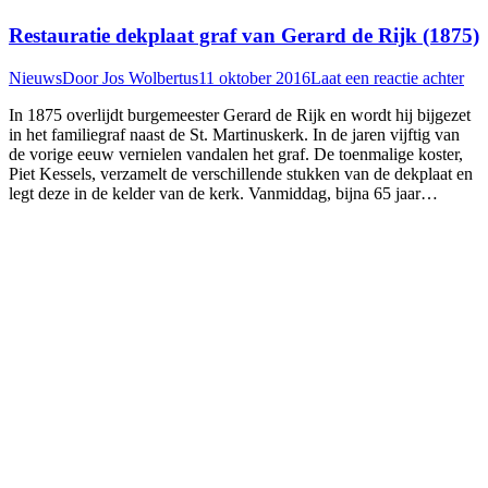
Restauratie dekplaat graf van Gerard de Rijk (1875)
Nieuws
Door
Jos Wolbertus
11 oktober 2016
Laat een reactie achter
In 1875 overlijdt burgemeester Gerard de Rijk en wordt hij bijgezet
in het familiegraf naast de St. Martinuskerk. In de jaren vijftig van
de vorige eeuw vernielen vandalen het graf. De toenmalige koster,
Piet Kessels, verzamelt de verschillende stukken van de dekplaat en
legt deze in de kelder van de kerk. Vanmiddag, bijna 65 jaar…