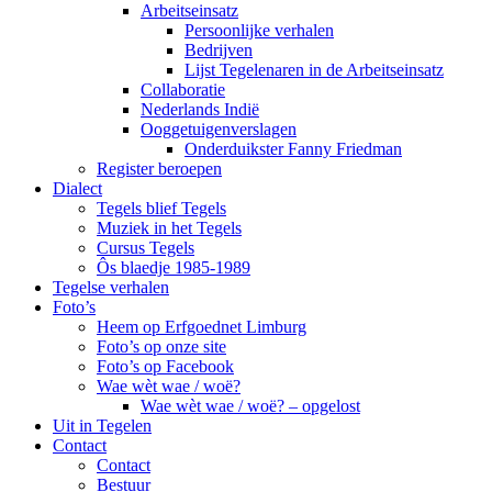
Arbeitseinsatz
Persoonlijke verhalen
Bedrijven
Lijst Tegelenaren in de Arbeitseinsatz
Collaboratie
Nederlands Indië
Ooggetuigenverslagen
Onderduikster Fanny Friedman
Register beroepen
Dialect
Tegels blief Tegels
Muziek in het Tegels
Cursus Tegels
Ôs blaedje 1985-1989
Tegelse verhalen
Foto’s
Heem op Erfgoednet Limburg
Foto’s op onze site
Foto’s op Facebook
Wae wèt wae / woë?
Wae wèt wae / woë? – opgelost
Uit in Tegelen
Contact
Contact
Bestuur