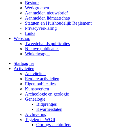
Bestuur
Werkgroepen
Aanmelden nieuwsbrief
Aanmelden lidmaatschap
Statuten en Huishoudelijk Reglement
Privacyverklaring
Links
Webshop
Tweedehands publicaties
Nieuwe publicaties
Winkelwagen
Startpagina
Activiteiten
Activiteiten
Eerdere activiteiten
Eigen publicaties
Kunstwerken
Archeologie en geologie
Genealogie
Bidprentjes
Kwartierstaten
Archivering
Tegelen in WOII
Oorlogsslachtoffers