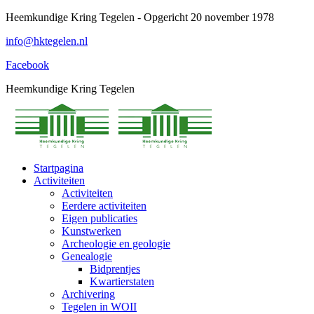
Spring
Heemkundige Kring Tegelen - Opgericht 20 november 1978
naar
info@hktegelen.nl
content
Facebook
Heemkundige Kring Tegelen
Startpagina
Activiteiten
Activiteiten
Eerdere activiteiten
Eigen publicaties
Kunstwerken
Archeologie en geologie
Genealogie
Bidprentjes
Kwartierstaten
Archivering
Tegelen in WOII