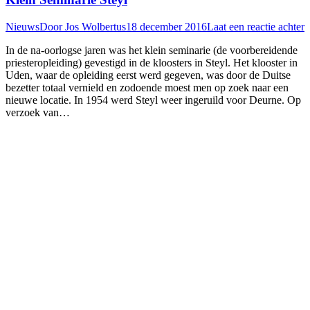
Nieuws
Door
Jos Wolbertus
18 december 2016
Laat een reactie achter
In de na-oorlogse jaren was het klein seminarie (de voorbereidende
priesteropleiding) gevestigd in de kloosters in Steyl. Het klooster in
Uden, waar de opleiding eerst werd gegeven, was door de Duitse
bezetter totaal vernield en zodoende moest men op zoek naar een
nieuwe locatie. In 1954 werd Steyl weer ingeruild voor Deurne. Op
verzoek van…