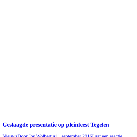
Geslaagde presentatie op pleinfeest Tegelen
Nieuws
Door
Jos Wolbertus
11 september 2016
Laat een reactie