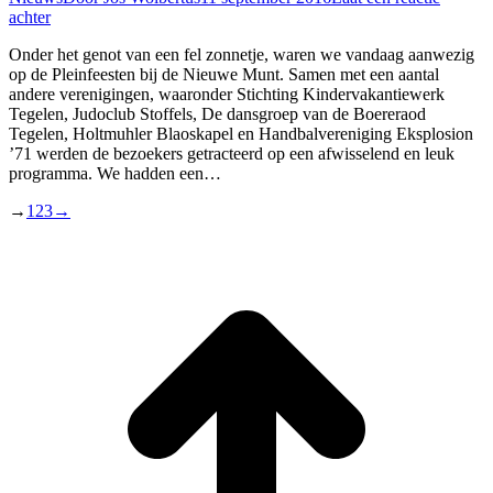
achter
Onder het genot van een fel zonnetje, waren we vandaag aanwezig
op de Pleinfeesten bij de Nieuwe Munt. Samen met een aantal
andere verenigingen, waaronder Stichting Kindervakantiewerk
Tegelen, Judoclub Stoffels, De dansgroep van de Boereraod
Tegelen, Holtmuhler Blaoskapel en Handbalvereniging Eksplosion
’71 werden de bezoekers getracteerd op een afwisselend en leuk
programma. We hadden een…
→
1
2
3
→
T
n
b