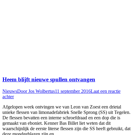
Heem blijft nieuwe spullen ontvangen
Nieuws
Door
Jos Wolbertus
11 september 2016
Laat een reactie
achter
Afgelopen week ontvingen we van Leon van Zoest een drietal
unieke flessen van limonadefabriek Snelle Sprong (SS) uit Tegelen.
De flessen bevatten een interne schroefdraad en een dop die is
gemaakt van eboniet. Kenner Bas Billet liet weten dat dit
waarschijnlijk de eerste literse flessen zijn die SS heeft gebruikt, dat
deze mondgeblazen zijn en…