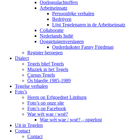
Oorlogsslachtoffers
Arbeitseinsatz
Persoonlijke verhalen
Bedrijven
Lijst Tegelenaren in de Arbeitseinsatz
Collaboratie
Nederlands Indië
Ooggetuigenverslagen
Onderduikster Fanny Friedman
Register beroepen
Dialect
Tegels blief Tegels
Muziek in het Tegels
Cursus Tegels
Ôs blaedje 1985-1989
Tegelse verhalen
Foto’s
Heem op Erfgoednet Limburg
Foto’s op onze site
Foto’s op Facebook
Wae wèt wae / woë?
Wae wèt wae / woë? – opgelost
Uit in Tegelen
Contact
Contact