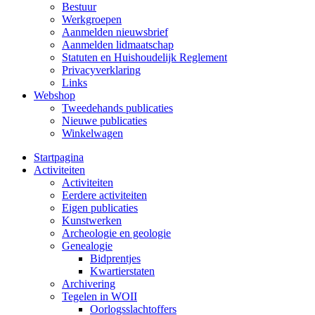
Bestuur
Werkgroepen
Aanmelden nieuwsbrief
Aanmelden lidmaatschap
Statuten en Huishoudelijk Reglement
Privacyverklaring
Links
Webshop
Tweedehands publicaties
Nieuwe publicaties
Winkelwagen
Startpagina
Activiteiten
Activiteiten
Eerdere activiteiten
Eigen publicaties
Kunstwerken
Archeologie en geologie
Genealogie
Bidprentjes
Kwartierstaten
Archivering
Tegelen in WOII
Oorlogsslachtoffers