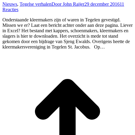
Nieuws
,
Tegelse verhalen
Door
John Raijer
29 december 2016
11
Reacties
Onderstaande kleermakers zijn of waren in Tegelen gevestigd.
Missen we er? Laat een bericht achter onder aan deze pagina. Liever
in Excel? Het bestand met kappers, schoenmakers, kleermakers en
slagers is hier te downloaden. Het overzicht is mede tot stand
gekomen door een bijdrage van Sjeng Ewalds. Overigens heette de
kleermakersvereniging in Tegelen St. Jacobus. Op…
T
n
b