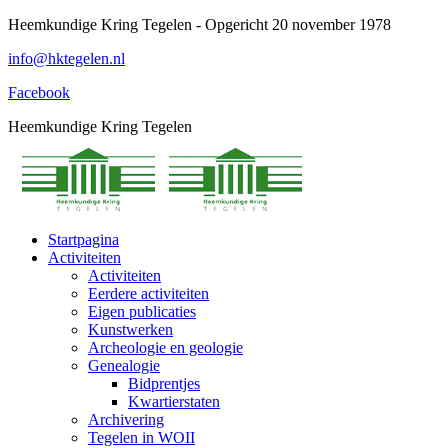
Spring
Heemkundige Kring Tegelen - Opgericht 20 november 1978
naar
info@hktegelen.nl
content
Facebook
Heemkundige Kring Tegelen
Startpagina
Activiteiten
Activiteiten
Eerdere activiteiten
Eigen publicaties
Kunstwerken
Archeologie en geologie
Genealogie
Bidprentjes
Kwartierstaten
Archivering
Tegelen in WOII