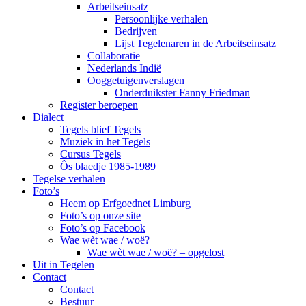
Arbeitseinsatz
Persoonlijke verhalen
Bedrijven
Lijst Tegelenaren in de Arbeitseinsatz
Collaboratie
Nederlands Indië
Ooggetuigenverslagen
Onderduikster Fanny Friedman
Register beroepen
Dialect
Tegels blief Tegels
Muziek in het Tegels
Cursus Tegels
Ôs blaedje 1985-1989
Tegelse verhalen
Foto’s
Heem op Erfgoednet Limburg
Foto’s op onze site
Foto’s op Facebook
Wae wèt wae / woë?
Wae wèt wae / woë? – opgelost
Uit in Tegelen
Contact
Contact
Bestuur