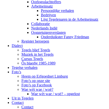
Oorlogsslachtoffers
Arbeitseinsatz
Persoonlijke verhalen
Bedrijven
Lijst Tegelenaren in de Arbeitseinsatz
Collaboratie
Nederlands Indië
Ooggetuigenverslagen
Onderduikster Fanny Friedman
Register beroepen
Dialect
Tegels blief Tegels
Muziek in het Tegels
Cursus Tegels
Ôs blaedje 1985-1989
Tegelse verhalen
Foto’s
Heem op Erfgoednet Limburg
Foto’s op onze site
Foto’s op Facebook
Wae wèt wae / woë?
Wae wèt wae / woë? – opgelost
Uit in Tegelen
Contact
Contact