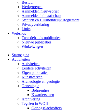
Bestuur
Werkgroepen
Aanmelden nieuwsbrief
Aanmelden lidmaatschap
Statuten en Huishoudelijk Reglement
Privacyverklaring
Links
Webshop
Tweedehands publicaties
Nieuwe publicaties
Winkelwagen
Startpagina
Activiteiten
Activiteiten
Eerdere activiteiten
Eigen publicaties
Kunstwerken
Archeologie en geologie
Genealogie
Bidprentjes
Kwartierstaten
Archivering
Tegelen in WOII
Oorlogsslachtoffers