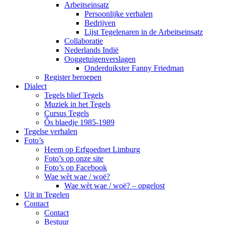
Arbeitseinsatz
Persoonlijke verhalen
Bedrijven
Lijst Tegelenaren in de Arbeitseinsatz
Collaboratie
Nederlands Indië
Ooggetuigenverslagen
Onderduikster Fanny Friedman
Register beroepen
Dialect
Tegels blief Tegels
Muziek in het Tegels
Cursus Tegels
Ôs blaedje 1985-1989
Tegelse verhalen
Foto’s
Heem op Erfgoednet Limburg
Foto’s op onze site
Foto’s op Facebook
Wae wèt wae / woë?
Wae wèt wae / woë? – opgelost
Uit in Tegelen
Contact
Contact
Bestuur