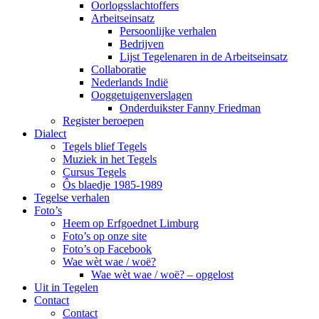
Oorlogsslachtoffers
Arbeitseinsatz
Persoonlijke verhalen
Bedrijven
Lijst Tegelenaren in de Arbeitseinsatz
Collaboratie
Nederlands Indië
Ooggetuigenverslagen
Onderduikster Fanny Friedman
Register beroepen
Dialect
Tegels blief Tegels
Muziek in het Tegels
Cursus Tegels
Ôs blaedje 1985-1989
Tegelse verhalen
Foto’s
Heem op Erfgoednet Limburg
Foto’s op onze site
Foto’s op Facebook
Wae wèt wae / woë?
Wae wèt wae / woë? – opgelost
Uit in Tegelen
Contact
Contact