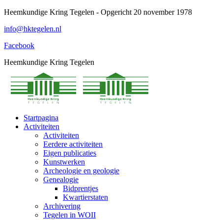
Spring
Heemkundige Kring Tegelen - Opgericht 20 november 1978
naar
info@hktegelen.nl
content
Facebook
Heemkundige Kring Tegelen
Startpagina
Activiteiten
Activiteiten
Eerdere activiteiten
Eigen publicaties
Kunstwerken
Archeologie en geologie
Genealogie
Bidprentjes
Kwartierstaten
Archivering
Tegelen in WOII