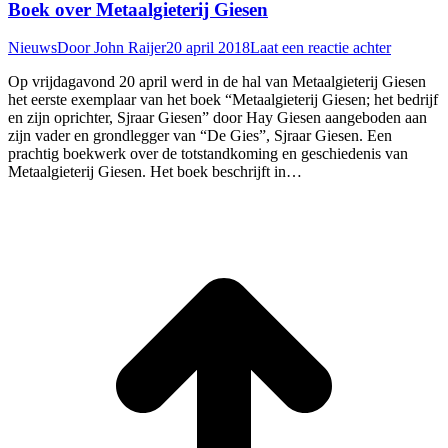
Boek over Metaalgieterij Giesen
Nieuws
Door
John Raijer
20 april 2018
Laat een reactie achter
Op vrijdagavond 20 april werd in de hal van Metaalgieterij Giesen
het eerste exemplaar van het boek “Metaalgieterij Giesen; het bedrijf
en zijn oprichter, Sjraar Giesen” door Hay Giesen aangeboden aan
zijn vader en grondlegger van “De Gies”, Sjraar Giesen. Een
prachtig boekwerk over de totstandkoming en geschiedenis van
Metaalgieterij Giesen. Het boek beschrijft in…
T
n
b