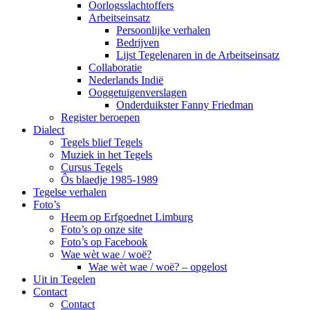
Oorlogsslachtoffers
Arbeitseinsatz
Persoonlijke verhalen
Bedrijven
Lijst Tegelenaren in de Arbeitseinsatz
Collaboratie
Nederlands Indië
Ooggetuigenverslagen
Onderduikster Fanny Friedman
Register beroepen
Dialect
Tegels blief Tegels
Muziek in het Tegels
Cursus Tegels
Ôs blaedje 1985-1989
Tegelse verhalen
Foto’s
Heem op Erfgoednet Limburg
Foto’s op onze site
Foto’s op Facebook
Wae wèt wae / woë?
Wae wèt wae / woë? – opgelost
Uit in Tegelen
Contact
Contact