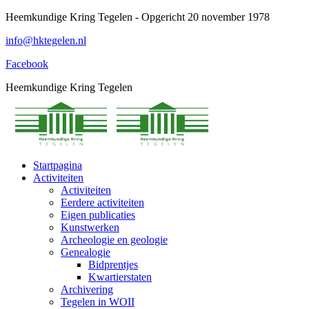
Spring
Heemkundige Kring Tegelen - Opgericht 20 november 1978
naar
info@hktegelen.nl
content
Facebook
Heemkundige Kring Tegelen
Startpagina
Activiteiten
Activiteiten
Eerdere activiteiten
Eigen publicaties
Kunstwerken
Archeologie en geologie
Genealogie
Bidprentjes
Kwartierstaten
Archivering
Tegelen in WOII