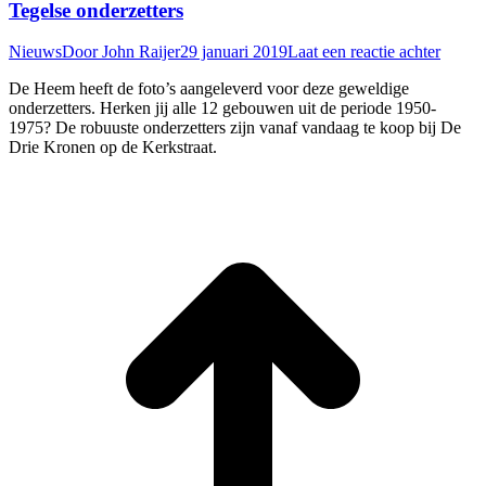
Tegelse onderzetters
Nieuws
Door
John Raijer
29 januari 2019
Laat een reactie achter
De Heem heeft de foto’s aangeleverd voor deze geweldige
onderzetters. Herken jij alle 12 gebouwen uit de periode 1950-
1975? De robuuste onderzetters zijn vanaf vandaag te koop bij De
Drie Kronen op de Kerkstraat.
T
n
b