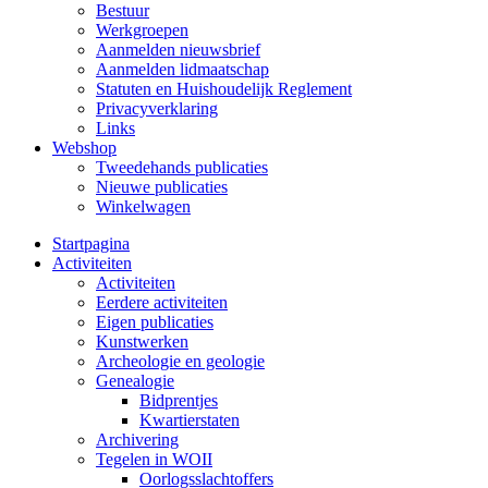
Bestuur
Werkgroepen
Aanmelden nieuwsbrief
Aanmelden lidmaatschap
Statuten en Huishoudelijk Reglement
Privacyverklaring
Links
Webshop
Tweedehands publicaties
Nieuwe publicaties
Winkelwagen
Startpagina
Activiteiten
Activiteiten
Eerdere activiteiten
Eigen publicaties
Kunstwerken
Archeologie en geologie
Genealogie
Bidprentjes
Kwartierstaten
Archivering
Tegelen in WOII
Oorlogsslachtoffers