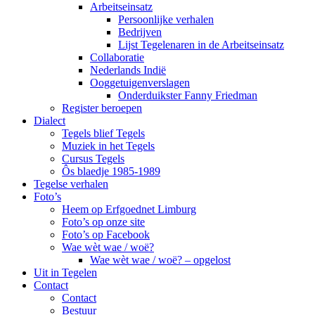
Arbeitseinsatz
Persoonlijke verhalen
Bedrijven
Lijst Tegelenaren in de Arbeitseinsatz
Collaboratie
Nederlands Indië
Ooggetuigenverslagen
Onderduikster Fanny Friedman
Register beroepen
Dialect
Tegels blief Tegels
Muziek in het Tegels
Cursus Tegels
Ôs blaedje 1985-1989
Tegelse verhalen
Foto’s
Heem op Erfgoednet Limburg
Foto’s op onze site
Foto’s op Facebook
Wae wèt wae / woë?
Wae wèt wae / woë? – opgelost
Uit in Tegelen
Contact
Contact
Bestuur