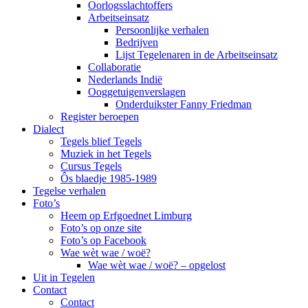
Oorlogsslachtoffers
Arbeitseinsatz
Persoonlijke verhalen
Bedrijven
Lijst Tegelenaren in de Arbeitseinsatz
Collaboratie
Nederlands Indië
Ooggetuigenverslagen
Onderduikster Fanny Friedman
Register beroepen
Dialect
Tegels blief Tegels
Muziek in het Tegels
Cursus Tegels
Ôs blaedje 1985-1989
Tegelse verhalen
Foto’s
Heem op Erfgoednet Limburg
Foto’s op onze site
Foto’s op Facebook
Wae wèt wae / woë?
Wae wèt wae / woë? – opgelost
Uit in Tegelen
Contact
Contact