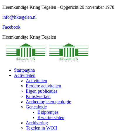
Spring
Heemkundige Kring Tegelen - Opgericht 20 november 1978
naar
info@hktegelen.nl
content
Facebook
Heemkundige Kring Tegelen
Startpagina
Activiteiten
Activiteiten
Eerdere activiteiten
Eigen publicaties
Kunstwerken
Archeologie en geologie
Genealogie
Bidprentjes
Kwartierstaten
Archivering
Tegelen in WOII