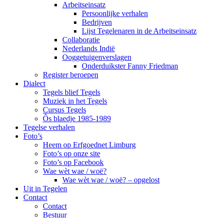
Arbeitseinsatz
Persoonlijke verhalen
Bedrijven
Lijst Tegelenaren in de Arbeitseinsatz
Collaboratie
Nederlands Indië
Ooggetuigenverslagen
Onderduikster Fanny Friedman
Register beroepen
Dialect
Tegels blief Tegels
Muziek in het Tegels
Cursus Tegels
Ôs blaedje 1985-1989
Tegelse verhalen
Foto’s
Heem op Erfgoednet Limburg
Foto’s op onze site
Foto’s op Facebook
Wae wèt wae / woë?
Wae wèt wae / woë? – opgelost
Uit in Tegelen
Contact
Contact
Bestuur