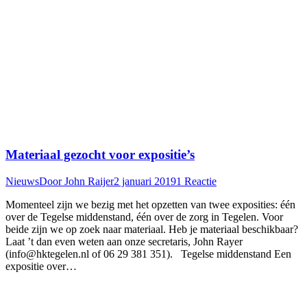
Materiaal gezocht voor expositie’s
Nieuws
Door
John Raijer
2 januari 2019
1 Reactie
Momenteel zijn we bezig met het opzetten van twee exposities: één
over de Tegelse middenstand, één over de zorg in Tegelen. Voor
beide zijn we op zoek naar materiaal. Heb je materiaal beschikbaar?
Laat ’t dan even weten aan onze secretaris, John Rayer
(info@hktegelen.nl of 06 29 381 351). Tegelse middenstand Een
expositie over…
T
n