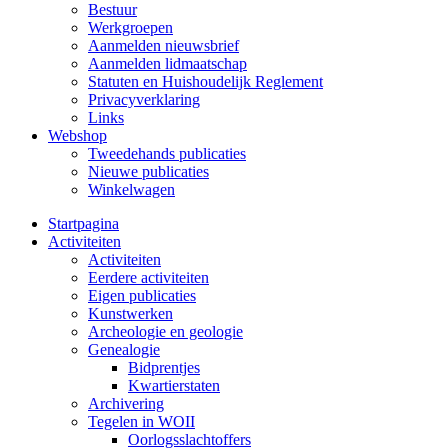
Bestuur
Werkgroepen
Aanmelden nieuwsbrief
Aanmelden lidmaatschap
Statuten en Huishoudelijk Reglement
Privacyverklaring
Links
Webshop
Tweedehands publicaties
Nieuwe publicaties
Winkelwagen
Startpagina
Activiteiten
Activiteiten
Eerdere activiteiten
Eigen publicaties
Kunstwerken
Archeologie en geologie
Genealogie
Bidprentjes
Kwartierstaten
Archivering
Tegelen in WOII
Oorlogsslachtoffers