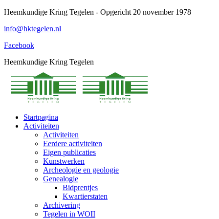
Spring
Heemkundige Kring Tegelen - Opgericht 20 november 1978
naar
info@hktegelen.nl
content
Facebook
Heemkundige Kring Tegelen
Startpagina
Activiteiten
Activiteiten
Eerdere activiteiten
Eigen publicaties
Kunstwerken
Archeologie en geologie
Genealogie
Bidprentjes
Kwartierstaten
Archivering
Tegelen in WOII