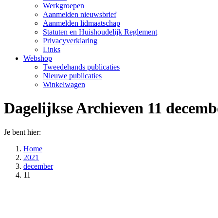
Werkgroepen
Aanmelden nieuwsbrief
Aanmelden lidmaatschap
Statuten en Huishoudelijk Reglement
Privacyverklaring
Links
Webshop
Tweedehands publicaties
Nieuwe publicaties
Winkelwagen
Dagelijkse Archieven
11 decemb
Je bent hier:
Home
2021
december
11