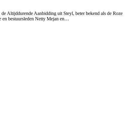
e Altijddurende Aanbidding uit Steyl, beter bekend als de Roze
ode en bestuursleden Netty Mejan en…
T
n
b