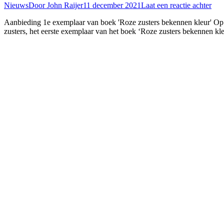
Nieuws
Door
John Raijer
11 december 2021
Laat een reactie achter
Aanbieding 1e exemplaar van boek 'Roze zusters bekennen kleur' Op 
zusters, het eerste exemplaar van het boek ‘Roze zusters bekennen k