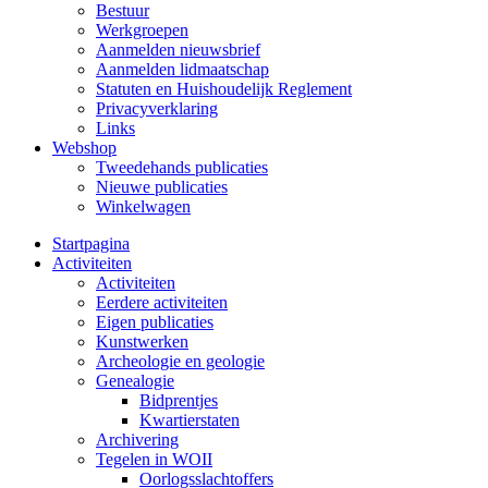
Bestuur
Werkgroepen
Aanmelden nieuwsbrief
Aanmelden lidmaatschap
Statuten en Huishoudelijk Reglement
Privacyverklaring
Links
Webshop
Tweedehands publicaties
Nieuwe publicaties
Winkelwagen
Startpagina
Activiteiten
Activiteiten
Eerdere activiteiten
Eigen publicaties
Kunstwerken
Archeologie en geologie
Genealogie
Bidprentjes
Kwartierstaten
Archivering
Tegelen in WOII
Oorlogsslachtoffers