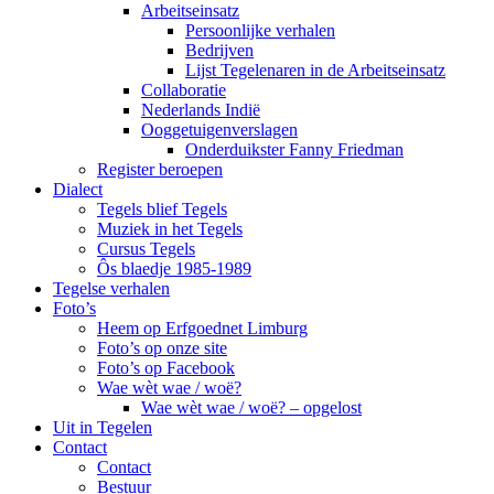
Arbeitseinsatz
Persoonlijke verhalen
Bedrijven
Lijst Tegelenaren in de Arbeitseinsatz
Collaboratie
Nederlands Indië
Ooggetuigenverslagen
Onderduikster Fanny Friedman
Register beroepen
Dialect
Tegels blief Tegels
Muziek in het Tegels
Cursus Tegels
Ôs blaedje 1985-1989
Tegelse verhalen
Foto’s
Heem op Erfgoednet Limburg
Foto’s op onze site
Foto’s op Facebook
Wae wèt wae / woë?
Wae wèt wae / woë? – opgelost
Uit in Tegelen
Contact
Contact
Bestuur