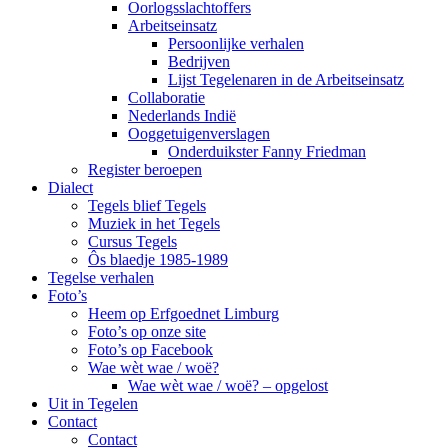
Oorlogsslachtoffers
Arbeitseinsatz
Persoonlijke verhalen
Bedrijven
Lijst Tegelenaren in de Arbeitseinsatz
Collaboratie
Nederlands Indië
Ooggetuigenverslagen
Onderduikster Fanny Friedman
Register beroepen
Dialect
Tegels blief Tegels
Muziek in het Tegels
Cursus Tegels
Ôs blaedje 1985-1989
Tegelse verhalen
Foto’s
Heem op Erfgoednet Limburg
Foto’s op onze site
Foto’s op Facebook
Wae wèt wae / woë?
Wae wèt wae / woë? – opgelost
Uit in Tegelen
Contact
Contact