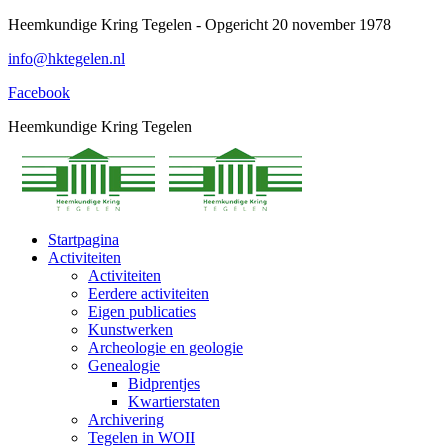
Spring
Heemkundige Kring Tegelen - Opgericht 20 november 1978
naar
info@hktegelen.nl
content
Facebook
Heemkundige Kring Tegelen
Startpagina
Activiteiten
Activiteiten
Eerdere activiteiten
Eigen publicaties
Kunstwerken
Archeologie en geologie
Genealogie
Bidprentjes
Kwartierstaten
Archivering
Tegelen in WOII