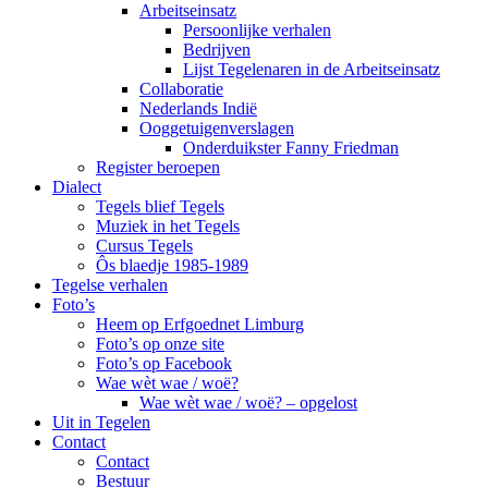
Arbeitseinsatz
Persoonlijke verhalen
Bedrijven
Lijst Tegelenaren in de Arbeitseinsatz
Collaboratie
Nederlands Indië
Ooggetuigenverslagen
Onderduikster Fanny Friedman
Register beroepen
Dialect
Tegels blief Tegels
Muziek in het Tegels
Cursus Tegels
Ôs blaedje 1985-1989
Tegelse verhalen
Foto’s
Heem op Erfgoednet Limburg
Foto’s op onze site
Foto’s op Facebook
Wae wèt wae / woë?
Wae wèt wae / woë? – opgelost
Uit in Tegelen
Contact
Contact
Bestuur