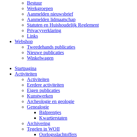
Bestuur
Werkgroepen
Aanmelden nieuwsbrief
Aanmelden lidmaatschap
Statuten en Huishoudelijk Reglement
Privacyverklaring
Links
Webshop
Tweedehands publicaties
Nieuwe publicaties
Winkelwagen
Startpagina
Activiteiten
Activiteiten
Eerdere activiteiten
Eigen publicaties
Kunstwerken
Archeologie en geologie
Genealogie
Bidprentjes
Kwartierstaten
Archivering
Tegelen in WOII
Oorlogsslachtoffers