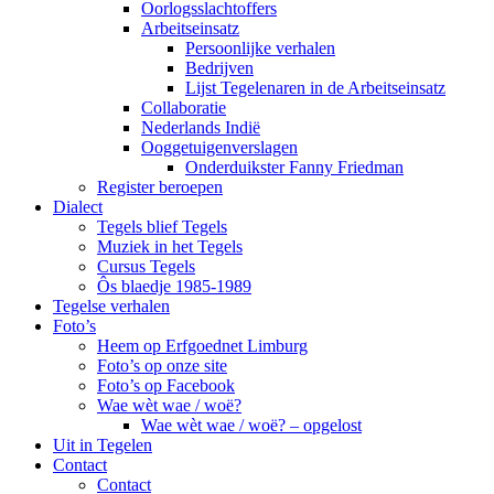
Oorlogsslachtoffers
Arbeitseinsatz
Persoonlijke verhalen
Bedrijven
Lijst Tegelenaren in de Arbeitseinsatz
Collaboratie
Nederlands Indië
Ooggetuigenverslagen
Onderduikster Fanny Friedman
Register beroepen
Dialect
Tegels blief Tegels
Muziek in het Tegels
Cursus Tegels
Ôs blaedje 1985-1989
Tegelse verhalen
Foto’s
Heem op Erfgoednet Limburg
Foto’s op onze site
Foto’s op Facebook
Wae wèt wae / woë?
Wae wèt wae / woë? – opgelost
Uit in Tegelen
Contact
Contact