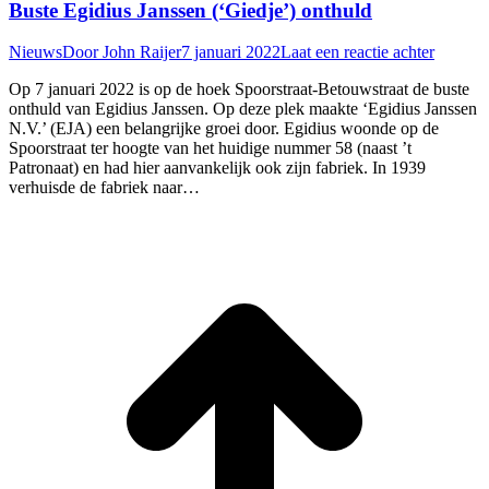
Buste Egidius Janssen (‘Giedje’) onthuld
Nieuws
Door
John Raijer
7 januari 2022
Laat een reactie achter
Op 7 januari 2022 is op de hoek Spoorstraat-Betouwstraat de buste
onthuld van Egidius Janssen. Op deze plek maakte ‘Egidius Janssen
N.V.’ (EJA) een belangrijke groei door. Egidius woonde op de
Spoorstraat ter hoogte van het huidige nummer 58 (naast ’t
Patronaat) en had hier aanvankelijk ook zijn fabriek. In 1939
verhuisde de fabriek naar…
T
n
b