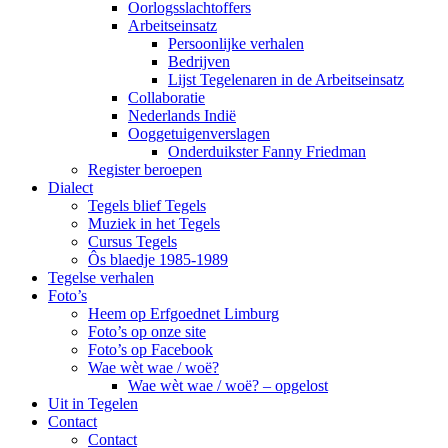
Oorlogsslachtoffers
Arbeitseinsatz
Persoonlijke verhalen
Bedrijven
Lijst Tegelenaren in de Arbeitseinsatz
Collaboratie
Nederlands Indië
Ooggetuigenverslagen
Onderduikster Fanny Friedman
Register beroepen
Dialect
Tegels blief Tegels
Muziek in het Tegels
Cursus Tegels
Ôs blaedje 1985-1989
Tegelse verhalen
Foto’s
Heem op Erfgoednet Limburg
Foto’s op onze site
Foto’s op Facebook
Wae wèt wae / woë?
Wae wèt wae / woë? – opgelost
Uit in Tegelen
Contact
Contact