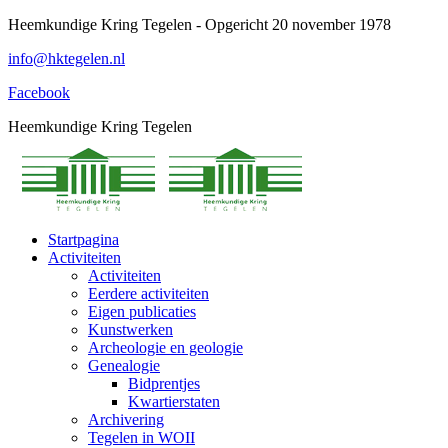
Spring
Heemkundige Kring Tegelen - Opgericht 20 november 1978
naar
info@hktegelen.nl
content
Facebook
Heemkundige Kring Tegelen
Startpagina
Activiteiten
Activiteiten
Eerdere activiteiten
Eigen publicaties
Kunstwerken
Archeologie en geologie
Genealogie
Bidprentjes
Kwartierstaten
Archivering
Tegelen in WOII