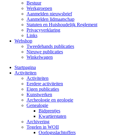
Bestuur
Werkgroepen
Aanmelden nieuwsbrief
Aanmelden lidmaatschap
Statuten en Huishoudelijk Reglement
Privacyverklaring
Links
Webshop
Tweedehands publicaties
Nieuwe publicaties
Winkelwagen
Startpagina
Activiteiten
Activiteiten
Eerdere activiteiten
Eigen publicaties
Kunstwerken
Archeologie en geologie
Genealogie
Bidprentjes
Kwartierstaten
Archivering
Tegelen in WOII
Oorlogsslachtoffers