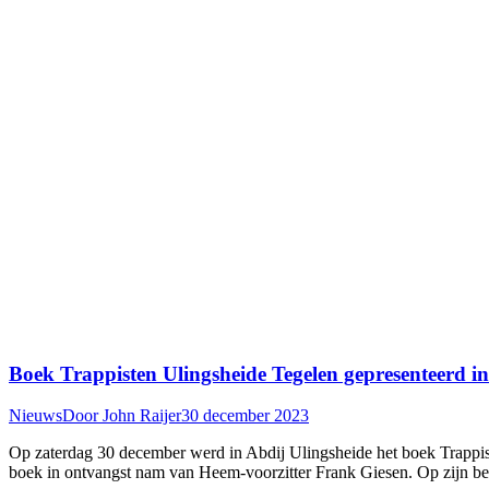
Boek Trappisten Ulingsheide Tegelen gepresenteerd in
Nieuws
Door
John Raijer
30 december 2023
Op zaterdag 30 december werd in Abdij Ulingsheide het boek Trappist
boek in ontvangst nam van Heem-voorzitter Frank Giesen. Op zijn beu