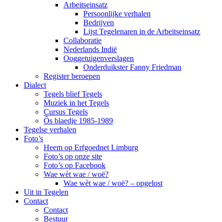
Arbeitseinsatz
Persoonlijke verhalen
Bedrijven
Lijst Tegelenaren in de Arbeitseinsatz
Collaboratie
Nederlands Indië
Ooggetuigenverslagen
Onderduikster Fanny Friedman
Register beroepen
Dialect
Tegels blief Tegels
Muziek in het Tegels
Cursus Tegels
Ôs blaedje 1985-1989
Tegelse verhalen
Foto’s
Heem op Erfgoednet Limburg
Foto’s op onze site
Foto’s op Facebook
Wae wèt wae / woë?
Wae wèt wae / woë? – opgelost
Uit in Tegelen
Contact
Contact
Bestuur