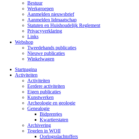
Bestuur
Werkgroepen
Aanmelden nieuwsbrief
Aanmelden lidmaatschap
Statuten en Huishoudelijk Reglement
Privacyverklaring
Links
Webshop
Tweedehands publicaties
Nieuwe publicaties
Winkelwagen
Startpagina
Activiteiten
Activiteiten
Eerdere activiteiten
Eigen publicaties
Kunstwerken
Archeologie en geologie
Genealogie
Bidprentjes
Kwartierstaten
Archivering
Tegelen in WOII
Oorlogsslachtoffers