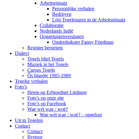
Arbeitseinsatz
Persoonlijke verhalen
Bedrijven
Lijst Tegelenaren in de Arbeitseinsatz
Collaboratie
Nederlands Indië
Ooggetuigenverslagen
Onderduikster Fanny Friedman
Register beroepen
Dialect
Tegels blief Tegels
Muziek in het Tegels
Cursus Tegels
Ôs blaedje 1985-1989
Tegelse verhalen
Foto’s
Heem op Erfgoednet Limburg
Foto’s op onze site
Foto’s op Facebook
Wae wèt wae / woë?
Wae wèt wae / woë? – opgelost
Uit in Tegelen
Contact
Contact
Bestuur