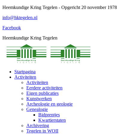
Spring
Heemkundige Kring Tegelen - Opgericht 20 november 1978
naar
info@hktegelen.nl
content
Facebook
Heemkundige Kring Tegelen
Startpagina
Activiteiten
Activiteiten
Eerdere activiteiten
Eigen publicaties
Kunstwerken
Archeologie en geologie
Genealogie
Bidprentjes
Kwartierstaten
Archivering
Tegelen in WOII