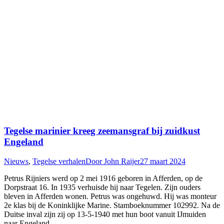
Tegelse marinier kreeg zeemansgraf bij zuidkust
Engeland
Nieuws
,
Tegelse verhalen
Door
John Raijer
27 maart 2024
Petrus Rijniers werd op 2 mei 1916 geboren in Afferden, op de
Dorpstraat 16. In 1935 verhuisde hij naar Tegelen. Zijn ouders
bleven in Afferden wonen. Petrus was ongehuwd. Hij was monteur
2e klas bij de Koninklijke Marine. Stamboeknummer 102992. Na de
Duitse inval zijn zij op 13-5-1940 met hun boot vanuit IJmuiden
naar Engeland…