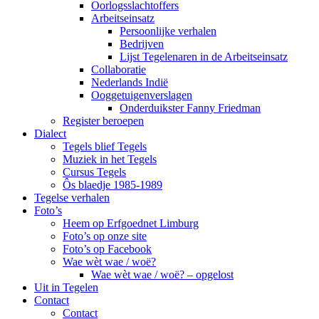
Oorlogsslachtoffers
Arbeitseinsatz
Persoonlijke verhalen
Bedrijven
Lijst Tegelenaren in de Arbeitseinsatz
Collaboratie
Nederlands Indië
Ooggetuigenverslagen
Onderduikster Fanny Friedman
Register beroepen
Dialect
Tegels blief Tegels
Muziek in het Tegels
Cursus Tegels
Ôs blaedje 1985-1989
Tegelse verhalen
Foto’s
Heem op Erfgoednet Limburg
Foto’s op onze site
Foto’s op Facebook
Wae wèt wae / woë?
Wae wèt wae / woë? – opgelost
Uit in Tegelen
Contact
Contact