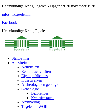
Spring
Heemkundige Kring Tegelen - Opgericht 20 november 1978
naar
info@hktegelen.nl
content
Facebook
Heemkundige Kring Tegelen
Startpagina
Activiteiten
Activiteiten
Eerdere activiteiten
Eigen publicaties
Kunstwerken
Archeologie en geologie
Genealogie
Bidprentjes
Kwartierstaten
Archivering
Tegelen in WOII