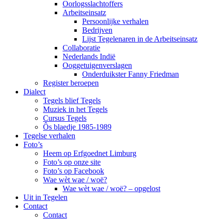
Oorlogsslachtoffers
Arbeitseinsatz
Persoonlijke verhalen
Bedrijven
Lijst Tegelenaren in de Arbeitseinsatz
Collaboratie
Nederlands Indië
Ooggetuigenverslagen
Onderduikster Fanny Friedman
Register beroepen
Dialect
Tegels blief Tegels
Muziek in het Tegels
Cursus Tegels
Ôs blaedje 1985-1989
Tegelse verhalen
Foto’s
Heem op Erfgoednet Limburg
Foto’s op onze site
Foto’s op Facebook
Wae wèt wae / woë?
Wae wèt wae / woë? – opgelost
Uit in Tegelen
Contact
Contact