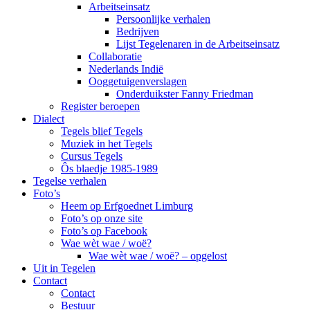
Arbeitseinsatz
Persoonlijke verhalen
Bedrijven
Lijst Tegelenaren in de Arbeitseinsatz
Collaboratie
Nederlands Indië
Ooggetuigenverslagen
Onderduikster Fanny Friedman
Register beroepen
Dialect
Tegels blief Tegels
Muziek in het Tegels
Cursus Tegels
Ôs blaedje 1985-1989
Tegelse verhalen
Foto’s
Heem op Erfgoednet Limburg
Foto’s op onze site
Foto’s op Facebook
Wae wèt wae / woë?
Wae wèt wae / woë? – opgelost
Uit in Tegelen
Contact
Contact
Bestuur