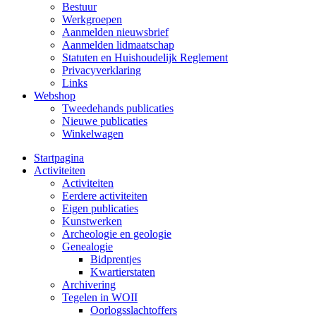
Bestuur
Werkgroepen
Aanmelden nieuwsbrief
Aanmelden lidmaatschap
Statuten en Huishoudelijk Reglement
Privacyverklaring
Links
Webshop
Tweedehands publicaties
Nieuwe publicaties
Winkelwagen
Startpagina
Activiteiten
Activiteiten
Eerdere activiteiten
Eigen publicaties
Kunstwerken
Archeologie en geologie
Genealogie
Bidprentjes
Kwartierstaten
Archivering
Tegelen in WOII
Oorlogsslachtoffers