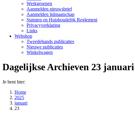
Werkgroepen
Aanmelden nieuwsbrief
Aanmelden lidmaatschap
Statuten en Huishoudelijk Reglement
Privacyverklaring
Links
Webshop
Tweedehands publicaties
Nieuwe publicaties
Winkelwagen
Dagelijkse Archieven
23 januari
Je bent hier:
Home
2025
januari
23