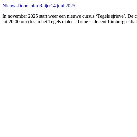
Nieuws
Door
John Raijer
14 juni 2025
In november 2025 start weer een nieuwe cursus ‘Tegels sjrieve’. De
tot 20.00 uur) les in het Tegels dialect. Toine is docent Limburgse di