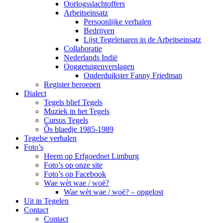
Oorlogsslachtoffers
Arbeitseinsatz
Persoonlijke verhalen
Bedrijven
Lijst Tegelenaren in de Arbeitseinsatz
Collaboratie
Nederlands Indië
Ooggetuigenverslagen
Onderduikster Fanny Friedman
Register beroepen
Dialect
Tegels blief Tegels
Muziek in het Tegels
Cursus Tegels
Ôs blaedje 1985-1989
Tegelse verhalen
Foto’s
Heem op Erfgoednet Limburg
Foto’s op onze site
Foto’s op Facebook
Wae wèt wae / woë?
Wae wèt wae / woë? – opgelost
Uit in Tegelen
Contact
Contact