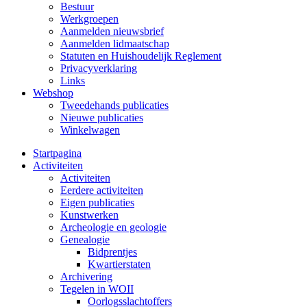
Bestuur
Werkgroepen
Aanmelden nieuwsbrief
Aanmelden lidmaatschap
Statuten en Huishoudelijk Reglement
Privacyverklaring
Links
Webshop
Tweedehands publicaties
Nieuwe publicaties
Winkelwagen
Startpagina
Activiteiten
Activiteiten
Eerdere activiteiten
Eigen publicaties
Kunstwerken
Archeologie en geologie
Genealogie
Bidprentjes
Kwartierstaten
Archivering
Tegelen in WOII
Oorlogsslachtoffers