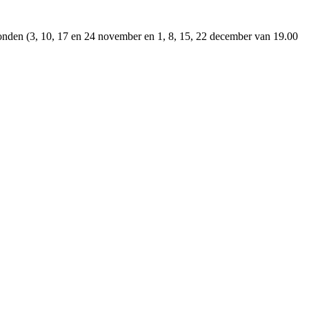
onden (3, 10, 17 en 24 november en 1, 8, 15, 22 december van 19.00
T
n
b