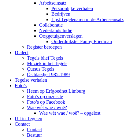
Arbeitseinsatz
Persoonlijke verhalen
Bedrijven
Lijst Tegelenaren in de Arbeitseinsatz
Collaboratie
Nederlands Indië
Ooggetuigenverslagen
Onderduikster Fanny Friedman
Register beroepen
Dialect
Tegels blief Tegels
Muziek in het Tegels
Cursus Tegels
Ôs blaedje 1985-1989
Tegelse verhalen
Foto’s
Heem op Erfgoednet Limburg
Foto’s op onze site
Foto’s op Facebook
Wae wèt wae / woë?
Wae wèt wae / woë? – opgelost
Uit in Tegelen
Contact
Contact
Bestuur