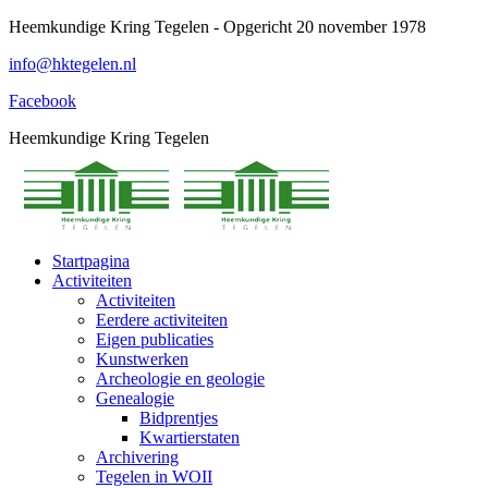
Spring
Heemkundige Kring Tegelen - Opgericht 20 november 1978
naar
info@hktegelen.nl
content
Facebook
Heemkundige Kring Tegelen
Startpagina
Activiteiten
Activiteiten
Eerdere activiteiten
Eigen publicaties
Kunstwerken
Archeologie en geologie
Genealogie
Bidprentjes
Kwartierstaten
Archivering
Tegelen in WOII