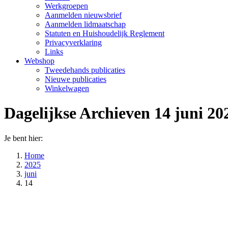
Werkgroepen
Aanmelden nieuwsbrief
Aanmelden lidmaatschap
Statuten en Huishoudelijk Reglement
Privacyverklaring
Links
Webshop
Tweedehands publicaties
Nieuwe publicaties
Winkelwagen
Dagelijkse Archieven
14 juni 20
Je bent hier:
Home
2025
juni
14