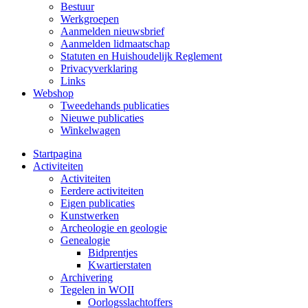
Bestuur
Werkgroepen
Aanmelden nieuwsbrief
Aanmelden lidmaatschap
Statuten en Huishoudelijk Reglement
Privacyverklaring
Links
Webshop
Tweedehands publicaties
Nieuwe publicaties
Winkelwagen
Startpagina
Activiteiten
Activiteiten
Eerdere activiteiten
Eigen publicaties
Kunstwerken
Archeologie en geologie
Genealogie
Bidprentjes
Kwartierstaten
Archivering
Tegelen in WOII
Oorlogsslachtoffers