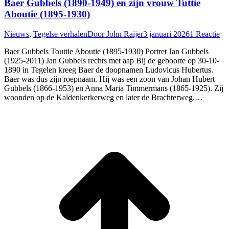
Baer Gubbels (1890-1949) en zijn vrouw Tuttie
Aboutie (1895-1930)
Nieuws
,
Tegelse verhalen
Door
John Raijer
3 januari 2026
1 Reactie
Baer Gubbels Touttie Aboutie (1895-1930) Portret Jan Gubbels
(1925-2011) Jan Gubbels rechts met aap Bij de geboorte op 30-10-
1890 in Tegelen kreeg Baer de doopnamen Ludovicus Hubertus.
Baer was dus zijn roepnaam. Hij was een zoon van Johan Hubert
Gubbels (1866-1953) en Anna Maria Timmermans (1865-1925). Zij
woonden op de Kaldenkerkerweg en later de Brachterweg.…
T
n
b