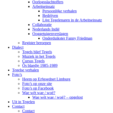
Oorlogsslachtoffers
Arbeitseinsatz
Persoonlijke verhalen
Bedrijven
Lijst Tegelenaren in de Arbeitseinsatz
Collaboratie
Nederlands Indië
Ooggetuigenverslagen
Onderduikster Fanny Friedman
Register beroepen
Dialect
Tegels blief Tegels
Muziek in het Tegels
Cursus Tegels
Ôs blaedje 1985-1989
Tegelse verhalen
Foto’s
Heem op Erfgoednet Limburg
Foto’s op onze site
Foto’s op Facebook
Wae wèt wae / woë?
Wae wèt wae / woë? – opgelost
Uit in Tegelen
Contact
Contact