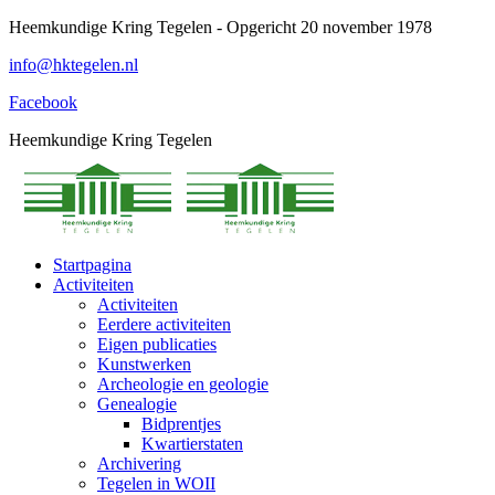
Spring
Heemkundige Kring Tegelen - Opgericht 20 november 1978
naar
info@hktegelen.nl
content
Facebook
Heemkundige Kring Tegelen
Startpagina
Activiteiten
Activiteiten
Eerdere activiteiten
Eigen publicaties
Kunstwerken
Archeologie en geologie
Genealogie
Bidprentjes
Kwartierstaten
Archivering
Tegelen in WOII