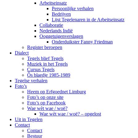
Arbeitseinsatz
Persoonlijke verhalen
Bedrijven
Lijst Tegelenaren in de Arbeitseinsatz
Collaboratie
Nederlands Indië
Ooggetuigenverslagen
Onderduikster Fanny Friedman
Register beroepen
Dialect
Tegels blief Tegels
Muziek in het Tegels
Cursus Tegels
Ôs blaedje 1985-1989
Tegelse verhalen
Foto’s
Heem op Erfgoednet Limburg
Foto’s op onze site
Foto’s op Facebook
Wae wèt wae / woë?
Wae wèt wae / woë? – opgelost
Uit in Tegelen
Contact
Contact
Bestuur