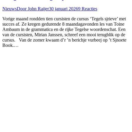
Nieuws
Door
John Raijer
30 januari 2026
9 Reacties
Vorige maand rondden tien cursisten de cursus ‘Tegels sjrieve’ met
succes af. Ze kregen gedurende 8 maandagavonden les van Toine
Ambaum in de grammatica en de rijke Tegelse woordenschat. Een
van de cursisten, Mirian Janssen, schreef een mooi terugblik op de
cursus. Van de zomer kwaam d’r ’n berichje vurbeej op ’t Sjnoete
Book.…