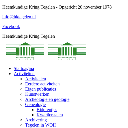
Spring
Heemkundige Kring Tegelen - Opgericht 20 november 1978
naar
info@hktegelen.nl
content
Facebook
Heemkundige Kring Tegelen
Startpagina
Activiteiten
Activiteiten
Eerdere activiteiten
Eigen publicaties
Kunstwerken
Archeologie en geologie
Genealogie
Bidprentjes
Kwartierstaten
Archivering
Tegelen in WOII