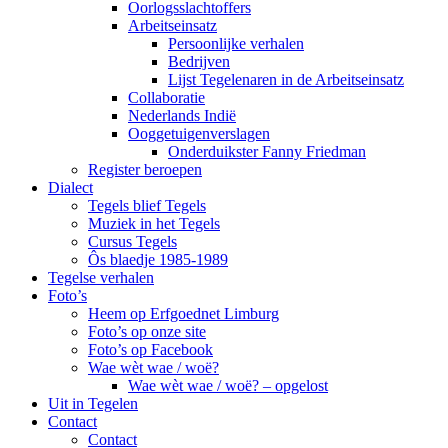
Oorlogsslachtoffers
Arbeitseinsatz
Persoonlijke verhalen
Bedrijven
Lijst Tegelenaren in de Arbeitseinsatz
Collaboratie
Nederlands Indië
Ooggetuigenverslagen
Onderduikster Fanny Friedman
Register beroepen
Dialect
Tegels blief Tegels
Muziek in het Tegels
Cursus Tegels
Ôs blaedje 1985-1989
Tegelse verhalen
Foto’s
Heem op Erfgoednet Limburg
Foto’s op onze site
Foto’s op Facebook
Wae wèt wae / woë?
Wae wèt wae / woë? – opgelost
Uit in Tegelen
Contact
Contact