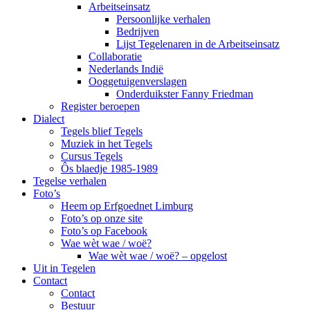
Arbeitseinsatz
Persoonlijke verhalen
Bedrijven
Lijst Tegelenaren in de Arbeitseinsatz
Collaboratie
Nederlands Indië
Ooggetuigenverslagen
Onderduikster Fanny Friedman
Register beroepen
Dialect
Tegels blief Tegels
Muziek in het Tegels
Cursus Tegels
Ôs blaedje 1985-1989
Tegelse verhalen
Foto’s
Heem op Erfgoednet Limburg
Foto’s op onze site
Foto’s op Facebook
Wae wèt wae / woë?
Wae wèt wae / woë? – opgelost
Uit in Tegelen
Contact
Contact
Bestuur