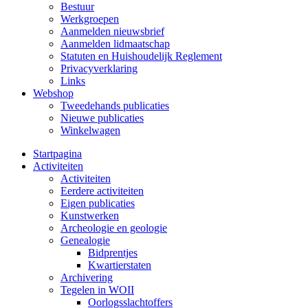
Bestuur
Werkgroepen
Aanmelden nieuwsbrief
Aanmelden lidmaatschap
Statuten en Huishoudelijk Reglement
Privacyverklaring
Links
Webshop
Tweedehands publicaties
Nieuwe publicaties
Winkelwagen
Startpagina
Activiteiten
Activiteiten
Eerdere activiteiten
Eigen publicaties
Kunstwerken
Archeologie en geologie
Genealogie
Bidprentjes
Kwartierstaten
Archivering
Tegelen in WOII
Oorlogsslachtoffers