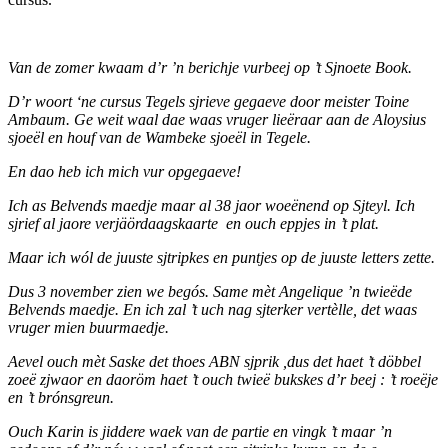
Van de zomer kwaam d’r ’n berichje vurbeej op ’t Sjnoete Book.
D’r woort ‘ne cursus Tegels sjrieve gegaeve door meister Toine
Ambaum. Ge weit waal dae waas vruger lieëraar aan de Aloysius
sjoeël en houf van de Wambeke sjoeël in Tegele.
En dao heb ich mich vur opgegaeve!
Ich as Belvends maedje maar al 38 jaor woeënend op Sjteyl. Ich
sjrief al jaore verjäördaagskaarte en ouch eppjes in ’t plat.
Maar ich wól de juuste sjtripkes en puntjes op de juuste letters zette.
Dus 3 november zien we begós. Same mèt Angelique ’n twieëde
Belvends maedje. En ich zal ’t uch nag sjterker vertèlle, det waas
vruger mien buurmaedje.
Aevel ouch mèt Saske det thoes ABN sjprik ,dus det haet ’t döbbel
zoeë zjwaor en daoröm haet ’t ouch twieë bukskes d’r beej : ’t roeëje
en ’t brónsgreun.
Ouch Karin is jiddere waek van de partie en vingk ’t maar ’n