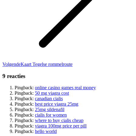
Volgend
Volgende
Kaart Tegelse rommelroute
bericht
9 reacties
Pingback:
online casino games real money
Pingback:
50 mg viagra cost
Pingback:
canadian cialis
Pingback:
best price viagra 25mg
Pingback:
25mg sildenafil
Pingback:
cialis for women
Pingback:
where to buy cialis cheap
Pingback:
viagra 100mg price per pill
Pingback:
hello world