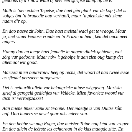
gedoons of d’r nów waal of neet een sjtripke kump op de e.
Math is ‘nen echten Tegelse, dae haet gèn plank vur de kop ( det is
volges öm ’n bruuedje aap verhaol), maar ’n plenkske mèt ziene
naam d’r op.
En dao naeve zit John. Dae haet meistal waal get te vraoge. Maar
ja, mèt vuuel Venlose vrinde en ’n Pruzin in bèd , kèn det ouch neet
angers.
Hanny dao en taege haet femielie in angere dialek gebiede., wat
zörg vur gedoons. Maar nów ’t geholpe is aan zien oug kump det
allemaol wir good.
Mariska mien buurvrouw heej op rechs, det woort al nao twieë lesse
as sjleutel persoeën aangeweze.
Det is netuurlik allein vur belangrieke minse wèggelag. Mariska
sjrief al geregeld gedichjes vur Veldeke. Mien favoriete waord vur
dich is: verroepzakke!
Aan miene linker kank zit Yvonne. Det maedje is van Duitse kóm
aaf. Dao huuers se aevel gaar niks mieër van.
En den hebbe we nag Rogér, dae meister Toine nag kènt van vruger.
En dae allein de ieërste les achteraan in de klas maagde zitte. En