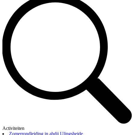
Activiteiten
Zomerrondleiding in abdij Ulingsheide